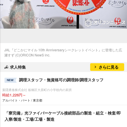
JAL『どこかにマイル 10th Anniversaryシークレットイベント』に登壇した広
瀬すず (C)ORICON NewS inc.
求人特集
さらに見る
調理スタッフ・無資格可の調理師/調理スタッフ
NEW
葉隠勇進株式会社 板橋区大原町の小学校内の厨房
時給1,226円～
アルバイト・パート / 東京都
「寮完備」光ファイバーケーブル接続部品の製造・組立・検査/即
入寮/製造・工場/工場・製造