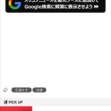
広瀬すず
俳優
PICK UP