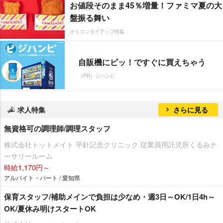
お値段そのまま45％増量！ファミマ夏の大
盤振る舞い
オリコンタイアップ特集
自販機にピッ！ですぐに買えちゃう
（PR）ジハンピ
求人特集
さらに見る
無資格可の調理師/調理スタッフ
株式会社トットメイト 平針記念クリニック 従業員用託児所くるみナ
ーサリールーム
時給1,170円～
アルバイト・パート / 愛知県
保育スタッフ/補助メインで負担は少なめ・週3日～OK/1日4h～
OK/夏休み明けスタートOK