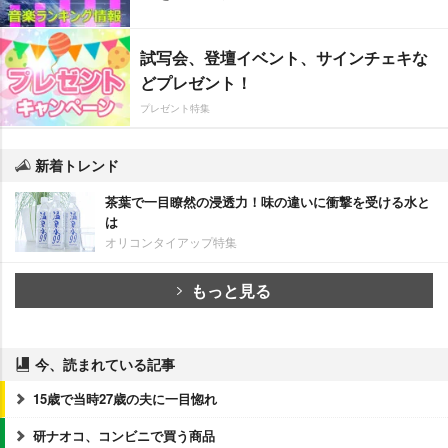
試写会、登壇イベント、サインチェキな
どプレゼント！
プレゼント特集
新着トレンド
茶葉で一目瞭然の浸透力！味の違いに衝撃を受ける水と
は
オリコンタイアップ特集
もっと見る
今、読まれている記事
15歳で当時27歳の夫に一目惚れ
研ナオコ、コンビニで買う商品