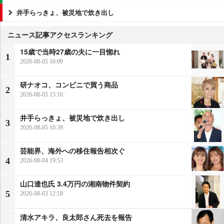
井手らっきょ、被災地で炊き出し
ニュース記事アクセスランキング
15歳で当時27歳の夫に一目惚れ
1
2026-08-05 16:09
研ナオコ、コンビニで買う商品
2
2026-08-05 15:10
井手らっきょ、被災地で炊き出し
3
2026-08-05 10:39
芸能界、海外への移住報告相次ぐ
4
2026-08-04 19:53
山口達也氏 3.4万円の湘南物件契約
5
2026-08-03 12:18
清水アキラ、良太郎さん死去を報告