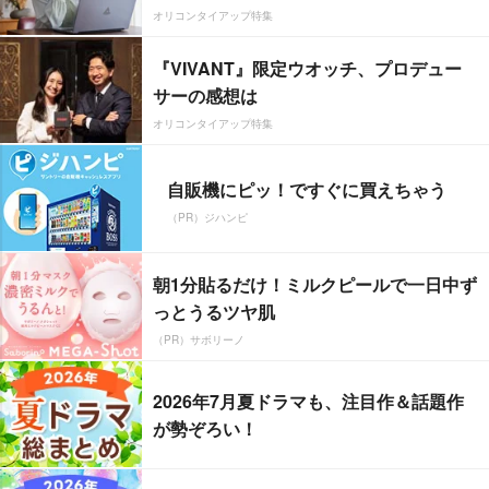
オリコンタイアップ特集
『VIVANT』限定ウオッチ、プロデュー
サーの感想は
オリコンタイアップ特集
自販機にピッ！ですぐに買えちゃう
（PR）ジハンピ
朝1分貼るだけ！ミルクピールで一日中ず
っとうるツヤ肌
（PR）サボリーノ
2026年7月夏ドラマも、注目作＆話題作
が勢ぞろい！