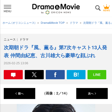
ホーム (オリコンニュース)
Drama&Movie TOP
ドラマ
次期朝ドラ『風、薫る
ニュース
ドラマ
次期朝ドラ『風、薫る』第7次キャスト13人発
表 仲間由紀恵、古川雄大ら豪華な顔ぶれ
2026-02-25 13:06
（画像：2／14）
前へ
次へ