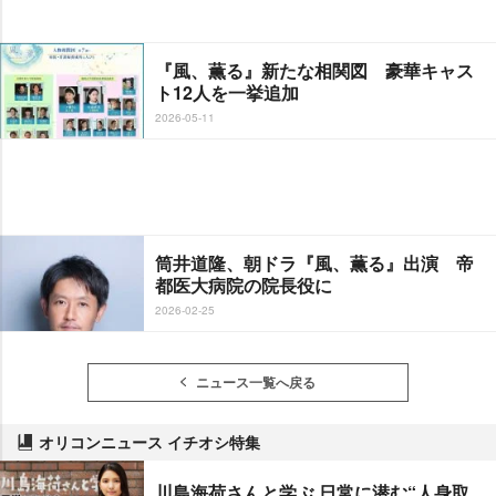
『風、薫る』新たな相関図 豪華キャス
ト12人を一挙追加
2026-05-11
筒井道隆、朝ドラ『風、薫る』出演 帝
都医大病院の院長役に
2026-02-25
ニュース一覧へ戻る
オリコンニュース イチオシ特集
川島海荷さんと学ぶ 日常に潜む“人身取