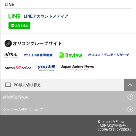
LINE
LINEアカウントメディア
PC版に切り替え
禁無断複写転載
クッキーの使用について
© oricon ME inc.
JASRAC許諾番号：
9009642140Y38026