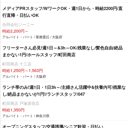
メディアPRスタッフ/WワークOK・週1日から・時給2200円/直
行直帰・日払いOK
合同会社ジーニー
時給2,200円～
アルバイト・パート / 業務委託 / 大阪府
フリーターさん必見!週1日～&3h～OK/残業なし/髪色自由/絶品
まかない1円/ホールスタッフ/町田商店
町田商店 十三店
時給1,250円～1,563円
アルバイト・パート / 大阪府
ランチ帯のみ!週1日・1日3h～/主婦さん活躍中&扶養内可/残業な
し/絶品まかないが1円!/ランチスタッフ/047
町田商店 戸塚原宿店
時給1,350円
アルバイト・パート / 神奈川県
オープニングスタッフ/交通誘導/シニア歓迎・日払い