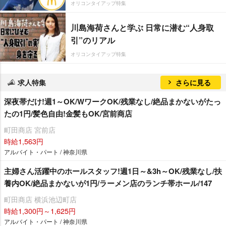
オリコンタイアップ特集
川島海荷さんと学ぶ 日常に潜む“人身取
引”のリアル
オリコンタイアップ特集
求人特集
さらに見る
深夜帯だけ!週1～OK/WワークOK/残業なし/絶品まかないがたっ
たの1円/髪色自由!金髪もOK/宮前商店
町田商店 宮前店
時給1,563円
アルバイト・パート / 神奈川県
主婦さん活躍中のホールスタッフ!週1日～&3h～OK/残業なし/扶
養内OK/絶品まかないが1円/ラーメン店のランチ帯ホール/147
町田商店 横浜池辺町店
時給1,300円～1,625円
アルバイト・パート / 神奈川県