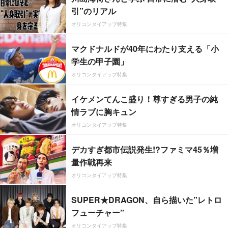
引”のリアル
オリコンタイアップ特集
マクドナルドが40年にわたり支える「小
学生の甲子園」
オリコンタイアップ特集
イケメンてんこ盛り！尊すぎる男子の純
情ラブに胸キュン
オリコンタイアップ特集
デカすぎ都市伝説発生!?ファミマ45％増
量作戦再来
オリコンタイアップ特集
SUPER★DRAGON、自ら描いた”レトロ
フューチャー”
オリコンタイアップ特集