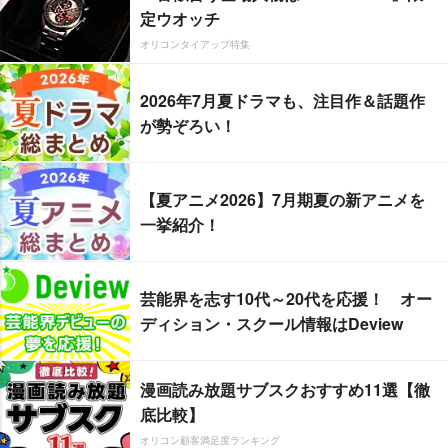
定ウオッチ
オリコンタイアップ特集
2026年7月夏ドラマも、注目作＆話題作
が勢ぞろい！
【夏アニメ2026】7月期夏の新アニメを
一挙紹介！
芸能界を志す10代～20代を応援！ オー
ディション・スクール情報はDeview
漫画読み放題サブスクおすすめ11選【徹
底比較】
オリコン顧客満足度ランキング