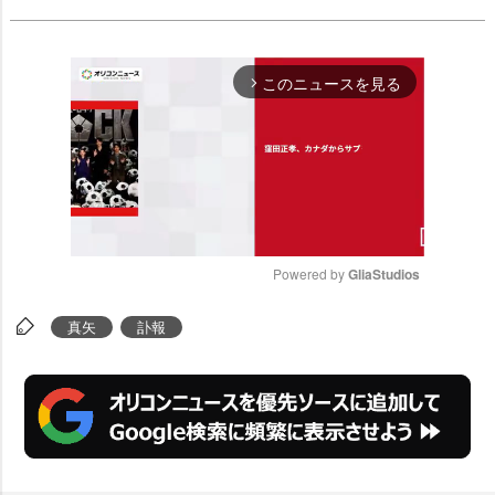
このニュースを見る
arrow_forward_ios
Powered by 
GliaStudios
M
真矢
訃報
u
t
e