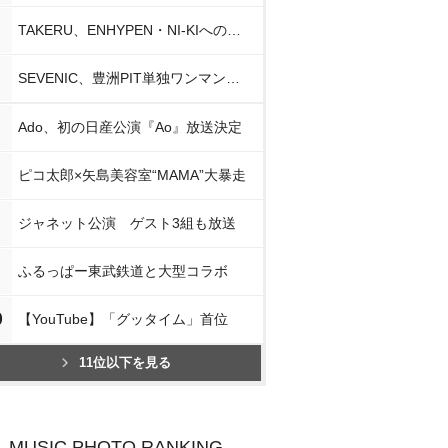
TAKERU、ENHYPEN・NI-KIへの思い
SEVENIC、豊洲PIT単独ワンマン開催
Ado、初の日産公演『Ao』放送決定
ピコ太郎×矢島美容室“MAMA”大暴走
ジャネット公演 ゲスト3組も放送
ふるっぱー東武鉄道と大型コラボ
0
【YouTube】「グッタイム」首位
11位以下を見る
MUSIC PHOTO RANKING