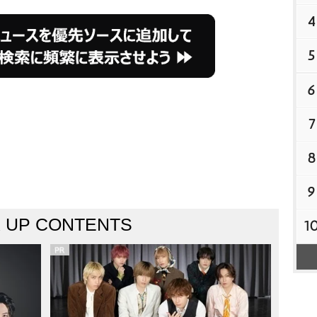
4
5
6
7
8
9
K UP CONTENTS
1