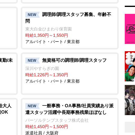
調理師/調理スタッフ募集、年齢不
NEW
問
東大白金ひまわり保育園
時給1,350円～1,550円
アルバイト・パート / 東京都
夜勤/未
無資格可の調理師/調理スタッフ
NEW
深川やすらぎの園
時給1,226円～1,350円
アルバイト・パート / 東京都
給大人
一般事務・OA事務/社員実績あり派
NEW
OK
遣スタッフ活躍中長期事務残業ほぼなし
パーソルテンプスタッフ株式会社
時給1,450円～1,500円
派遣社員 / 大阪府