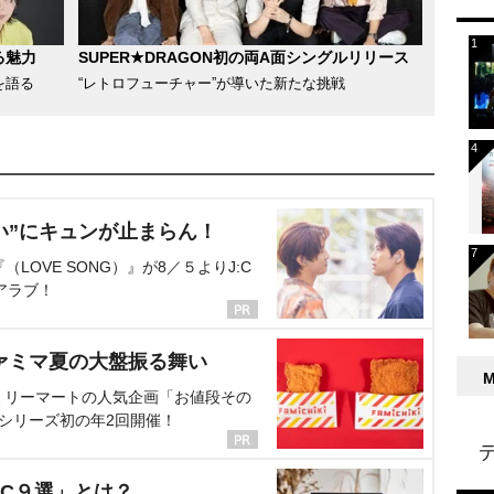
る魅力
SUPER★DRAGON初の両A面シングルリリース
を語る
“レトロフューチャー”が導いた新たな挑戦
い”にキュンが止まらん！
OVE SONG）』が8／５よりJ:C
アラブ！
ァミマ夏の大盤振る舞い
ミリーマートの人気企画「お値段その
、シリーズ初の年2回開催！
C９選」とは？