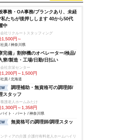
般事務・OA事務/ブランクあり、未経
?私たちが後押しします 40から50代
躍中
式会社リクルートスタッフィング
1,500円～
社員 / 神奈川県
寮完備」割卵機のオペレーター/検品/
入寮/製造・工場/日勤/日払い
式会社京栄センター
1,200円～1,500円
社員 / 北海道
調理補助・無資格可の調理師/
EW
理スタッフ
別養護老人ホームみたけ
1,300円～1,358円
バイト・パート / 神奈川県
無資格可の調理師/調理スタッ
EW
ロンティアの介護 介護付有料老人ホームハイリ