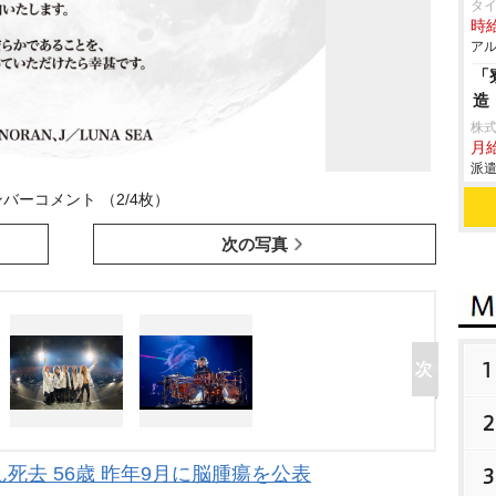
タ
時給
アル
「
造
株
月給
派遣
バーコメント （2/4枚）
次の写真
1
2
さん死去 56歳 昨年9月に脳腫瘍を公表
3