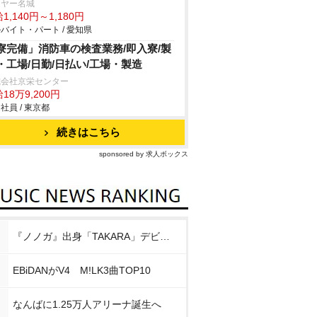
イヤー名城
1,140円～1,180円
バイト・パート / 愛知県
寮完備」消防車の検査業務/即入寮/製
・工場/日勤/日払い/工場・製造
式会社京栄センター
18万9,200円
社員 / 東京都
続きはこちら
sponsored by 求人ボックス
『ノノガ』出身「TAKARA」デビュー
EBiDANがV4 M!LK3曲TOP10
なんばに1.25万人アリーナ誕生へ