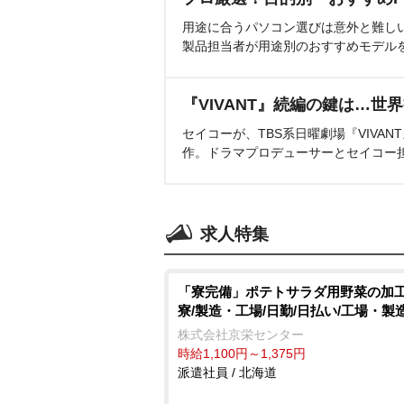
用途に合うパソコン選びは意外と難し
製品担当者が用途別のおすすめモデル
『VIVANT』続編の鍵は…世
セイコーが、TBS系日曜劇場『VIVA
作。ドラマプロデューサーとセイコー
求人特集
「寮完備」ポテトサラダ用野菜の加工
寮/製造・工場/日勤/日払い/工場・製
株式会社京栄センター
時給1,100円～1,375円
派遣社員 / 北海道