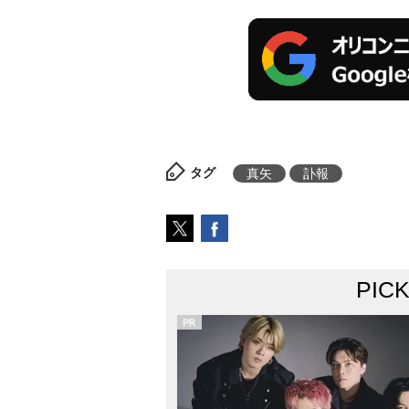
タグ
真矢
訃報
PIC