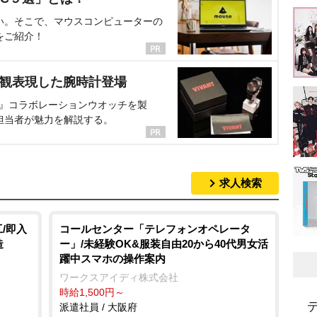
い。そこで、マウスコンピューターの
をご紹介！
界観表現した腕時計登場
NT』コラボレーションウオッチを製
担当者が魅力を解説する。
求人検索
/即入
コールセンター「テレフォンオペレータ
造
ー」/未経験OK&服装自由20から40代男女活
躍中スマホの操作案内
ワークスアイディ株式会社
時給1,500円～
派遣社員 / 大阪府