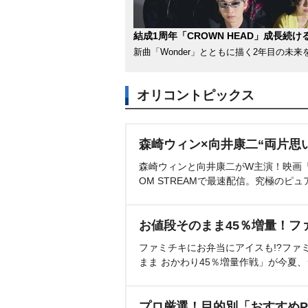
結成1周年「CROWN HEAD」成長続け
新曲「Wonder」とともに描く2年目の未来
オリコントピックス
森崎ウィン×向井康二“両片思
森崎ウィンと向井康二がW主演！映画『（L
OM STREAMで最速配信。究極のピュ
お値段そのまま45％増量！フ
ファミチキにお弁当にアイスも!?ファ
まま おかわり45％増量作戦」が今夏
プロ厳選！目的別「おすすめP