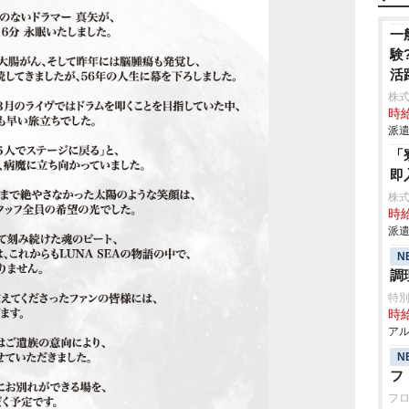
一
験
活
株
時給
派遣
「
即
株
時給
派遣
N
調
特
時給
アル
N
フ
フ