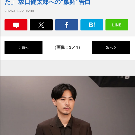
た」 坂口健太郎への“嫉妬”告白
2026-02-22 06:00
（画像：3／4）
前へ
次へ