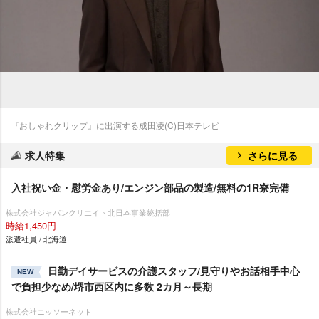
『おしゃれクリップ』に出演する成田凌(C)日本テレビ
求人特集
さらに見る
入社祝い金・慰労金あり/エンジン部品の製造/無料の1R寮完備
株式会社ジャパンクリエイト北日本事業統括部
時給1,450円
派遣社員 / 北海道
日勤デイサービスの介護スタッフ/見守りやお話相手中心
NEW
で負担少なめ/堺市西区内に多数 2カ月～長期
株式会社ニッソーネット