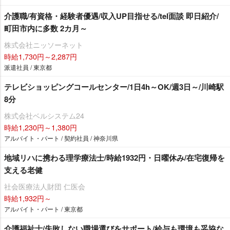
介護職/有資格・経験者優遇/収入UP目指せる/tel面談 即日紹介/
町田市内に多数 2カ月～
株式会社ニッソーネット
時給1,730円～2,287円
派遣社員 / 東京都
テレビショッピングコールセンター/1日4h～OK/週3日～/川崎駅
8分
株式会社ベルシステム24
時給1,230円～1,380円
アルバイト・パート / 契約社員 / 神奈川県
地域リハに携わる理学療法士/時給1932円・日曜休み/在宅復帰を
支える老健
社会医療法人財団 仁医会
時給1,932円～
アルバイト・パート / 東京都
介護福祉士/失敗しない職場選びをサポート/給与も環境も妥協な