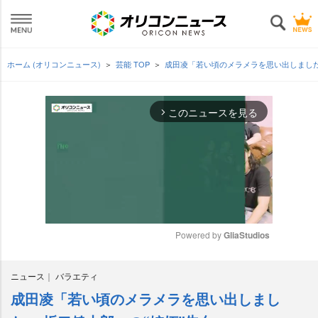
ホーム (オリコンニュース)
芸能 TOP
成田凌「若い頃のメラメラを思い出しました
このニュースを見る
arrow_forward_ios
Powered by 
GliaStudios
M
ニュース
バラエティ
u
t
成田凌「若い頃のメラメラを思い出しまし
e