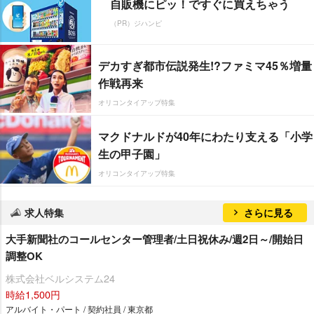
自販機にピッ！ですぐに買えちゃう
（PR）ジハンピ
デカすぎ都市伝説発生!?ファミマ45％増量
作戦再来
オリコンタイアップ特集
マクドナルドが40年にわたり支える「小学
生の甲子園」
オリコンタイアップ特集
求人特集
さらに見る
大手新聞社のコールセンター管理者/土日祝休み/週2日～/開始日
調整OK
株式会社ベルシステム24
時給1,500円
アルバイト・パート / 契約社員 / 東京都