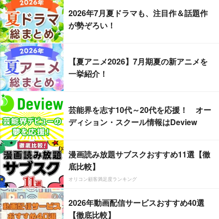
2026年7月夏ドラマも、注目作＆話題作
が勢ぞろい！
【夏アニメ2026】7月期夏の新アニメを
一挙紹介！
芸能界を志す10代～20代を応援！ オー
ディション・スクール情報はDeview
漫画読み放題サブスクおすすめ11選【徹
底比較】
オリコン顧客満足度ランキング
2026年動画配信サービスおすすめ40選
【徹底比較】