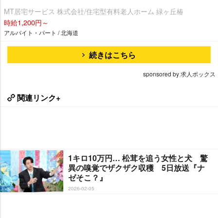
MT居宅サービス 株式会社/住宅型有料老人ホーム 緑ヶ丘椿
時給1,200円～
アルバイト・パート / 北海道
続きはこちら
sponsored by 求人ボックス
関連リンク+
1キロ10万円… 松茸を追う女性と犬 驚
異の嗅覚でザクザク収穫 5日放送『ナ
ゼそこ？』
2026-02-05