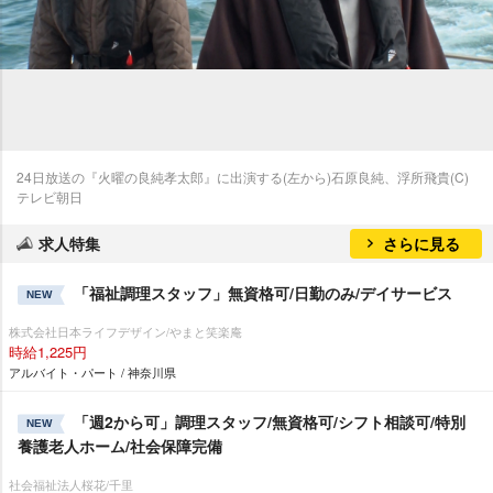
24日放送の『火曜の良純孝太郎』に出演する(左から)石原良純、浮所飛貴(C)
テレビ朝日
求人特集
さらに見る
「福祉調理スタッフ」無資格可/日勤のみ/デイサービス
NEW
株式会社日本ライフデザイン/やまと笑楽庵
時給1,225円
アルバイト・パート / 神奈川県
「週2から可」調理スタッフ/無資格可/シフト相談可/特別
NEW
養護老人ホーム/社会保障完備
社会福祉法人桜花/千里