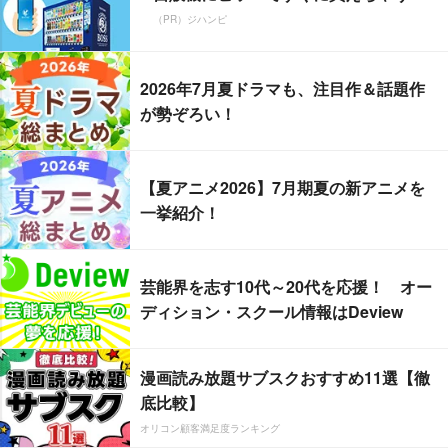
（PR）ジハンピ
2026年7月夏ドラマも、注目作＆話題作
が勢ぞろい！
【夏アニメ2026】7月期夏の新アニメを
一挙紹介！
芸能界を志す10代～20代を応援！ オー
ディション・スクール情報はDeview
漫画読み放題サブスクおすすめ11選【徹
底比較】
オリコン顧客満足度ランキング