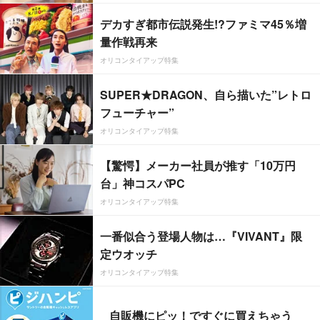
デカすぎ都市伝説発生!?ファミマ45％増
量作戦再来
オリコンタイアップ特集
SUPER★DRAGON、自ら描いた”レトロ
フューチャー”
オリコンタイアップ特集
【驚愕】メーカー社員が推す「10万円
台」神コスパPC
オリコンタイアップ特集
一番似合う登場人物は…『VIVANT』限
定ウオッチ
オリコンタイアップ特集
自販機にピッ！ですぐに買えちゃう