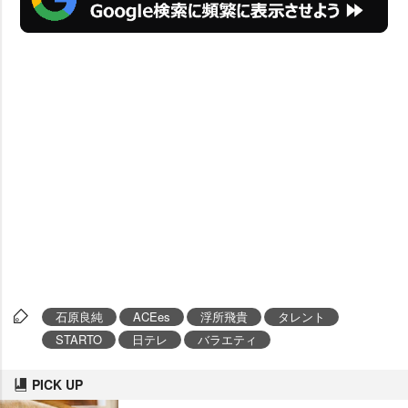
石原良純
ACEes
浮所飛貴
タレント
STARTO
日テレ
バラエティ
PICK UP