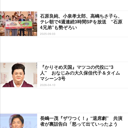
石原良純、小泉孝太郎、高嶋ちさ子ら、
テレ朝で4週連続3時間SPを放送 “石原
4兄弟”も勢ぞろい
2025-09-03
『かりそめ天国』マツコの代役に“3
人” おなじみの大久保佳代子＆タイム
マシーン3号
2026-04-10
長嶋一茂『ザワつく！』“退席劇” 共演
者が裏話告白「怒って出ていったよう