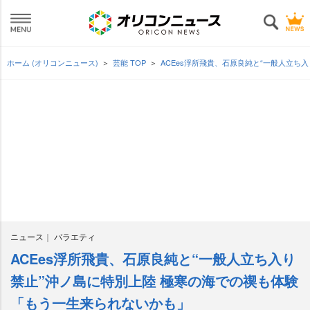
ホーム (オリコンニュース)
芸能 TOP
ACEes浮所飛貴、石原良純と“一般人立
ニュース
バラエティ
ACEes浮所飛貴、石原良純と“一般人立ち入り
禁止”沖ノ島に特別上陸 極寒の海での禊も体験
「もう一生来られないかも」