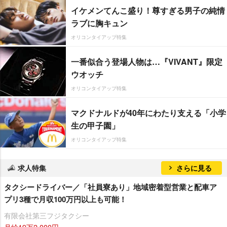
イケメンてんこ盛り！尊すぎる男子の純情
ラブに胸キュン
オリコンタイアップ特集
一番似合う登場人物は…『VIVANT』限定
ウオッチ
オリコンタイアップ特集
マクドナルドが40年にわたり支える「小学
生の甲子園」
オリコンタイアップ特集
求人特集
さらに見る
タクシードライバー／「社員寮あり」地域密着型営業と配車ア
プリ3種で月収100万円以上も可能！
有限会社第三フジタクシー
月給19万2,000円