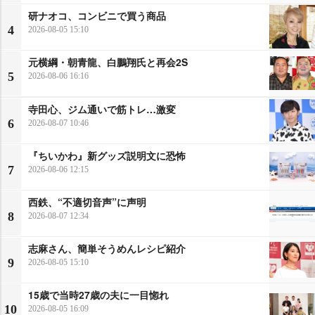
研ナオコ、コンビニで買う商品
4
2026-08-05 15:10
元横綱・朝青龍、白鵬翔氏と再会2S
5
2026-08-06 16:16
寺田心、ジム通いで筋トレ…激変
6
2026-08-07 10:46
『ちいかわ』新グッズ説明文に恐怖
7
2026-08-06 12:15
西鉄、“不適切音声”に声明
8
2026-08-07 12:34
志麻さん、簡単そうめんレシピ紹介
9
2026-08-05 15:10
15歳で当時27歳の夫に一目惚れ
10
2026-08-05 16:09