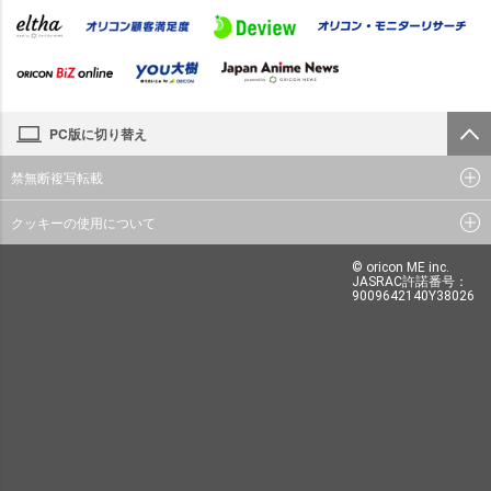
PC版に切り替え
禁無断複写転載
クッキーの使用について
© oricon ME inc.
JASRAC許諾番号：
9009642140Y38026