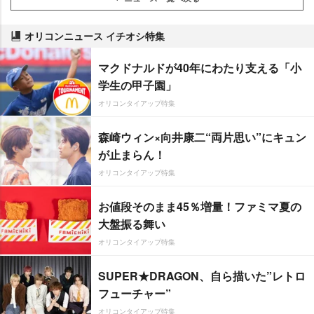
オリコンニュース イチオシ特集
マクドナルドが40年にわたり支える「小
学生の甲子園」
オリコンタイアップ特集
森崎ウィン×向井康二“両片思い”にキュン
が止まらん！
オリコンタイアップ特集
お値段そのまま45％増量！ファミマ夏の
大盤振る舞い
オリコンタイアップ特集
SUPER★DRAGON、自ら描いた”レトロ
フューチャー”
オリコンタイアップ特集