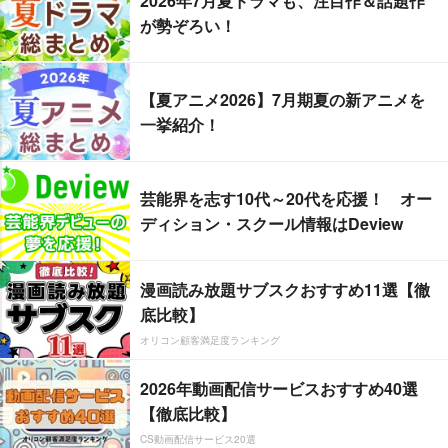
2026年7月夏ドラマも、注目作＆話題作
が勢ぞろい！
【夏アニメ2026】7月期夏の新アニメを
一挙紹介！
芸能界を志す10代～20代を応援！ オー
ディション・スクール情報はDeview
漫画読み放題サブスクおすすめ11選【徹
底比較】
オリコン顧客満足度ランキング
2026年動画配信サービスおすすめ40選
【徹底比較】
CS動画配信サービス20選