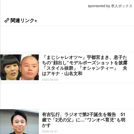
sponsored by 求人ボックス
関連リンク+
「まじシャレオツ〜」宇都宮まき、息子た
ちの“顔出し”モデルポーズショットを披露
「スタイル抜群」「オシャンティー」 夫
はアキナ・山名文和
2025-08-09
有吉弘行、ラジオで第2子誕生を報告 51
歳で「2児の父」に…“ワンオペ育児”も明
かす
2026-02-01