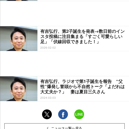
有吉弘行、第2子誕生を発表→数日前のイン
スタ投稿に注目集まる「すごく可愛らしい
足」「伏線回収できました！」
2026-02-02
有吉弘行、ラジオで第1子誕生を報告 “父
性”爆発し冒頭から不自然トーク「よだれは
大丈夫か？」 妻は夏目三久さん
2024-03-03
ニュース一覧へ戻る