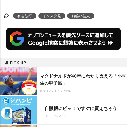
有吉弘行
インスタ発
お笑い芸人
PICK UP
マクドナルドが40年にわたり支える「小学
生の甲子園」
オリコンタイアップ特集
自販機にピッ！ですぐに買えちゃう
（PR）ジハンピ