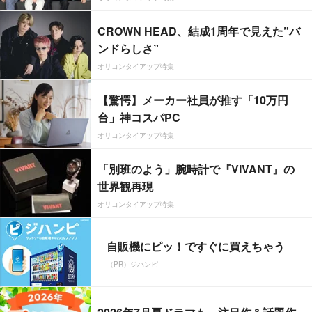
CROWN HEAD、結成1周年で見えた”バ
ンドらしさ”
オリコンタイアップ特集
【驚愕】メーカー社員が推す「10万円
台」神コスパPC
オリコンタイアップ特集
「別班のよう」腕時計で『VIVANT』の
世界観再現
オリコンタイアップ特集
自販機にピッ！ですぐに買えちゃう
（PR）ジハンピ