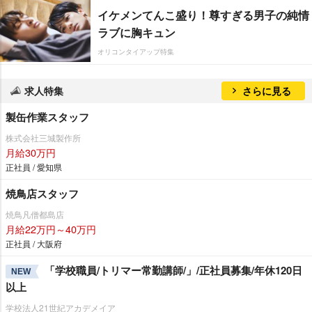
イケメンてんこ盛り！尊すぎる男子の純情
ラブに胸キュン
オリコンタイアップ特集
求人特集
さらに見る
製缶作業スタッフ
株式会社三城製作所
月給30万円
正社員 / 愛知県
焼鳥店スタッフ
焼鳥凡僧都島店
月給22万円～40万円
正社員 / 大阪府
「学校職員/トリマー常勤講師/」/正社員募集/年休120日
NEW
以上
学校法人21世紀アカデメイア