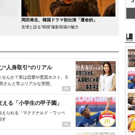
岡田将生、韓国ドラマ初出演「運命的」
玄理と語る“韓国”撮影現場の魅力
む“人身取引”のリアル
ませんか？実は恋愛や悪質ホスト、S
海荷さんと学ぶリアルな実態。
支える「小学生の甲子園」
与えられる「マクドナルド・ワッペ
指す