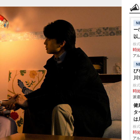
N
ー
以
株式
時給
アル
N
び
川
株
時給
派遣
健
タ
は
株式
時給
アル