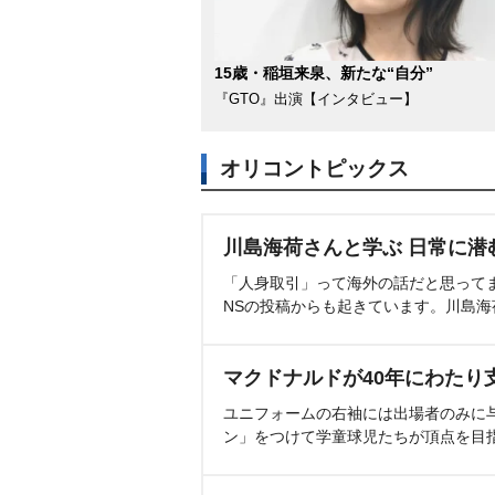
15歳・稲垣来泉、新たな“自分”
『GTO』出演【インタビュー】
オリコントピックス
川島海荷さんと学ぶ 日常に潜
「人身取引」って海外の話だと思って
NSの投稿からも起きています。川島
マクドナルドが40年にわたり
ユニフォームの右袖には出場者のみに
ン」をつけて学童球児たちが頂点を目