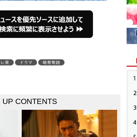
テレ東
ドラマ
略奪奪婚
1
2
K UP CONTENTS
3
4
5