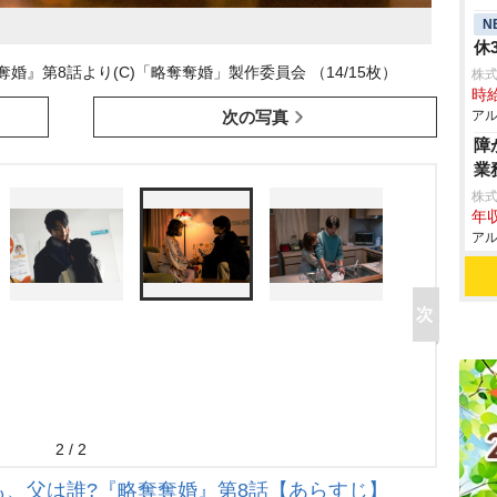
N
休
婚』第8話より(C)「略奪奪婚」製作委員会 （14/15枚）
株式
時給
次の写真
アル
障
業
株
年収
アル
2 / 2
も、父は誰?『略奪奪婚』第8話【あらすじ】