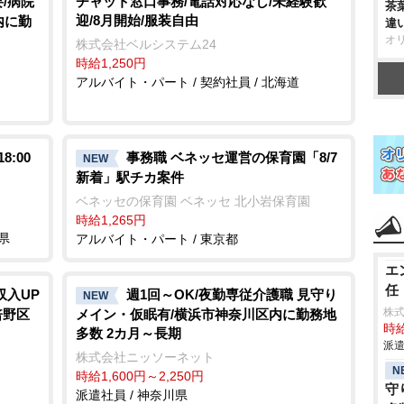
/病院
チャット窓口事務/電話対応なし/未経験歓
茶
迎/8月開始/服装自由
内に勤
違
オ
株式会社ベルシステム24
時給1,250円
アルバイト・パート / 契約社員 / 北海道
:00
事務職 ベネッセ運営の保育園「8/7
NEW
新着」駅チカ案件
ベネッセの保育園 ベネッセ 北小岩保育園
時給1,265円
県
アルバイト・パート / 東京都
エ
任
収入UP
週1回～OK/夜勤専従介護職 見守り
NEW
株
倍野区
メイン・仮眠有/横浜市神奈川区内に勤務地
時給
多数 2カ月～長期
派遣
株式会社ニッソーネット
N
時給1,600円～2,250円
守
派遣社員 / 神奈川県