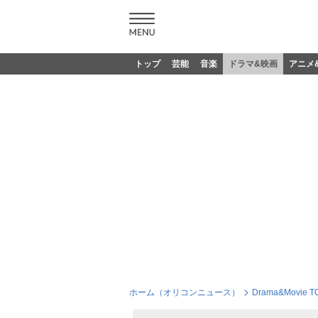
トップ
芸能
音楽
ドラマ&映画
アニメ
ホーム（オリコンニュース）
Drama&Movie T