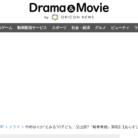
&ゲーム
動画配信サービス
スポーツ
社会・経済
グルメ
ビューティ
ラ
OP
ドラマ
中村ゆりか“えみる”の子ども、父は誰?『略奪奪婚』第8話【あらす