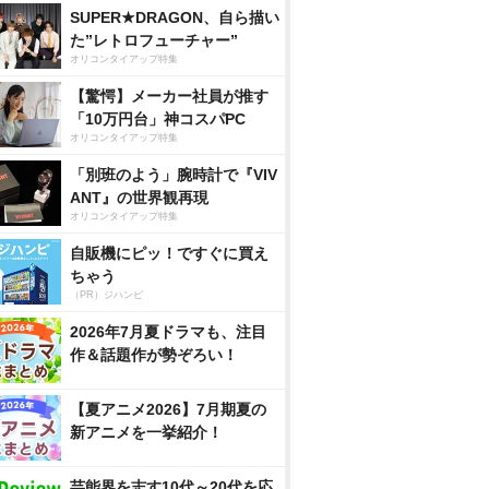
SUPER★DRAGON、自ら描い
た”レトロフューチャー”
オリコンタイアップ特集
【驚愕】メーカー社員が推す
「10万円台」神コスパPC
オリコンタイアップ特集
「別班のよう」腕時計で『VIV
ANT』の世界観再現
オリコンタイアップ特集
自販機にピッ！ですぐに買え
ちゃう
（PR）ジハンピ
2026年7月夏ドラマも、注目
作＆話題作が勢ぞろい！
【夏アニメ2026】7月期夏の
新アニメを一挙紹介！
芸能界を志す10代～20代を応