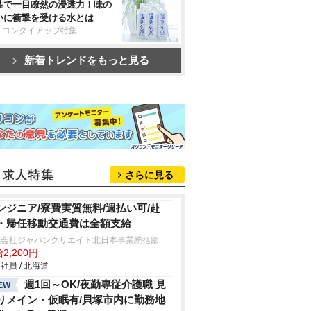
葉で一目瞭然の浸透力！味の
いに衝撃を受ける水とは
リコンタイアップ特集
新着トレンドをもっと見る
さらに見る
ンジニア/寮費実質無料/週払い可/赴
・帰任移動交通費は全額支給
式会社ジャパンクリエイト北日本事業統括部
2,200円
社員 / 北海道
週1回～OK/夜勤専従介護職 見
EW
りメイン・仮眠有/貝塚市内に勤務地