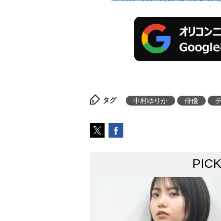
タグ
中村ゆりか
俳優
PIC