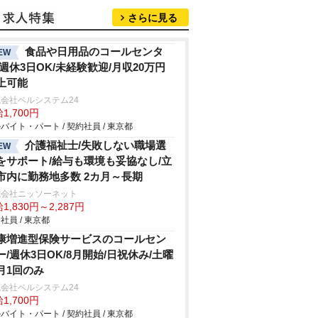
さらに見る
食品や日用品のコールセンタ
EW
/週休3日OK/未経験歓迎/月収20万円
上可能
会社ベルシステム24
1,700円
バイト・パート / 契約社員 / 東京都
介護福祉士/失敗しない職場選
EW
をサポート/給与も環境も妥協なし/立
市内に勤務地多数 2カ月～長期
式会社ニッソーネット
1,830円～2,287円
社員 / 東京都
康増進型保険サービスのコールセン
ー/週休3日OK/8月開始/日祝休み/土曜
月1回のみ
会社ベルシステム24
1,700円
バイト・パート / 契約社員 / 東京都