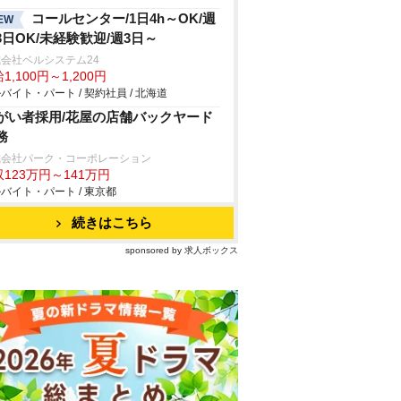
コールセンター/1日4h～OK/週
EW
3日OK/未経験歓迎/週3日～
会社ベルシステム24
1,100円～1,200円
バイト・パート / 契約社員 / 北海道
がい者採用/花屋の店舗バックヤード
務
式会社パーク・コーポレーション
123万円～141万円
バイト・パート / 東京都
続きはこちら
sponsored by 求人ボックス