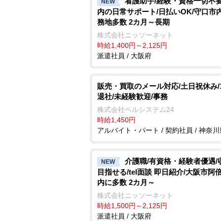
看護助手/経験・資格一切不要
NEW
内の日常サポート/日払いOK/守口市
務地多数 2カ月～長期
株式会社ニッソーネット
時給1,400円～2,125円
派遣社員 / 大阪府
販売・買取のメール対応/土日祝休み/18
退社/未経験歓迎/事務
株式会社ベルシステム24
時給1,450円
アルバイト・パート / 契約社員 / 神奈川
介護職/有資格・経験者優遇/
NEW
目指せる/tel面談 即日紹介/大阪市阿
内に多数 2カ月～
株式会社ニッソーネット
時給1,500円～2,125円
派遣社員 / 大阪府