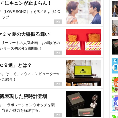
い”にキュンが止まらん！
OVE SONG）』が8／５よりJ:C
アラブ！
ァミマ夏の大盤振る舞い
ミリーマートの人気企画「お値段その
、シリーズ初の年2回開催！
C９選」とは？
い。そこで、マウスコンピューターの
をご紹介！
界観表現した腕時計登場
NT』コラボレーションウオッチを製
担当者が魅力を解説する。