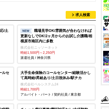
求人検索
応/土
職場見学OK/雰囲気が合わなければ
NEW
更新なしでOK!2ヶ月からのお試し介護職/相
模原市南区内に多数
株式会社ニッソーネット
時給1,500円～2,250円
派遣社員 / 神奈川県
ールセ
大手生命保険のコールセンター/経験活かし
て高時給/昇給あり/土日祝休み/駅チカ
株式会社ベルシステム24
時給1,700円
アルバイト・パート / 契約社員 / 東京都