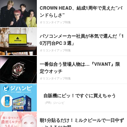
CROWN HEAD、結成1周年で見えた”バ
ンドらしさ”
オリコンタイアップ特集
パソコンメーカー社員が本気で選んだ「1
0万円台PC３選」
オリコンタイアップ特集
一番似合う登場人物は…『VIVANT』限
定ウオッチ
オリコンタイアップ特集
自販機にピッ！ですぐに買えちゃう
（PR）ジハンピ
朝1分貼るだけ！ミルクピールで一日中ず