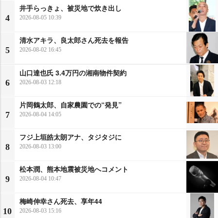
井手らっきょ、被災地で炊き出し
4
2026-08-05 10:39
清水アキラ、良太郎さん死去を報告
5
2026-08-02 16:45
山口達也氏 3.4万円の湘南物件契約
6
2026-08-03 12:18
片岡鶴太郎、自家農園での“発見”
7
2026-08-04 14:05
フジ上垣皓太朗アナ、タジタジに
8
2026-08-03 13:00
松本潤、熊本地震被災地へコメント
9
2026-08-04 10:47
梅崎伸幸さん死去、享年44
10
2026-08-03 15:16