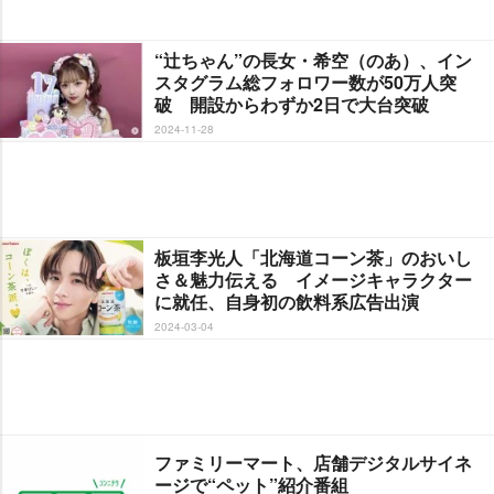
“辻ちゃん”の長女・希空（のあ）、イン
スタグラム総フォロワー数が50万人突
破 開設からわずか2日で大台突破
2024-11-28
板垣李光人「北海道コーン茶」のおいし
さ＆魅力伝える イメージキャラクター
に就任、自身初の飲料系広告出演
2024-03-04
ファミリーマート、店舗デジタルサイネ
ージで“ペット”紹介番組