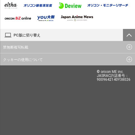
PC版に切り替え
禁無断複写転載
クッキーの使用について
© oricon ME inc.
JASRAC許諾番号：
9009642140Y38026