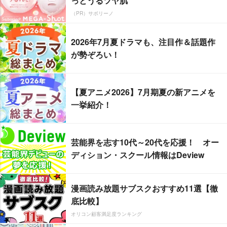
っとうるツヤ肌
（PR）サボリーノ
2026年7月夏ドラマも、注目作＆話題作
が勢ぞろい！
【夏アニメ2026】7月期夏の新アニメを
一挙紹介！
芸能界を志す10代～20代を応援！ オー
ディション・スクール情報はDeview
漫画読み放題サブスクおすすめ11選【徹
底比較】
オリコン顧客満足度ランキング