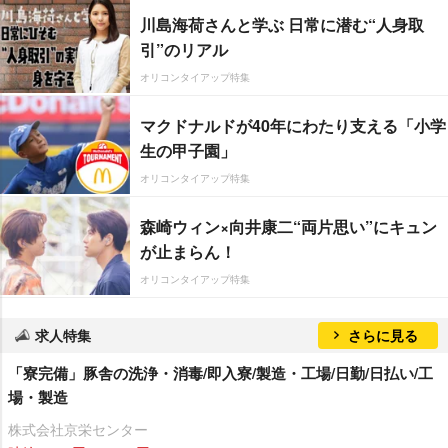
川島海荷さんと学ぶ 日常に潜む“人身取
引”のリアル
オリコンタイアップ特集
マクドナルドが40年にわたり支える「小学
生の甲子園」
オリコンタイアップ特集
森崎ウィン×向井康二“両片思い”にキュン
が止まらん！
オリコンタイアップ特集
求人特集
さらに見る
「寮完備」豚舎の洗浄・消毒/即入寮/製造・工場/日勤/日払い/工
場・製造
株式会社京栄センター