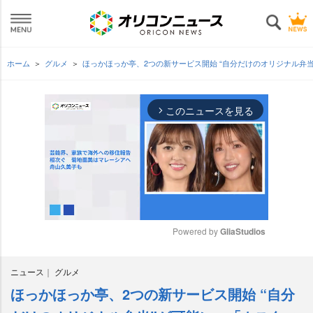
ホーム
グルメ
ほっかほっか亭、2つの新サービス開始 “自分だけのオリジナル弁
このニュースを見る
arrow_forward_ios
Powered by 
GliaStudios
M
ニュース
グルメ
u
t
ほっかほっか亭、2つの新サービス開始 “自分
e