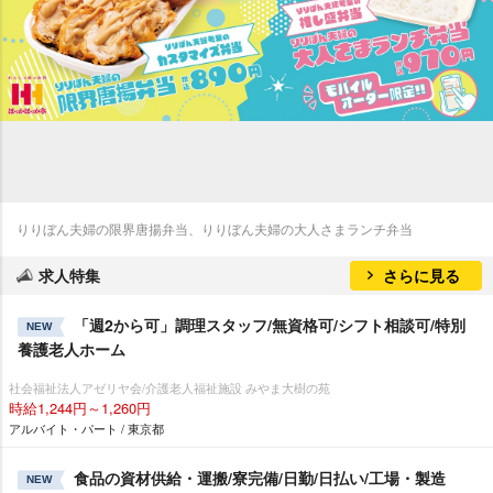
りりぼん夫婦の限界唐揚弁当、りりぼん夫婦の大人さまランチ弁当
求人特集
さらに見る
「週2から可」調理スタッフ/無資格可/シフト相談可/特別
NEW
養護老人ホーム
社会福祉法人アゼリヤ会/介護老人福祉施設 みやま大樹の苑
時給1,244円～1,260円
アルバイト・パート / 東京都
食品の資材供給・運搬/寮完備/日勤/日払い/工場・製造
NEW