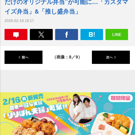
だけのオリジナル弁当”が可能に…「カスタマ
イズ弁当」&「推し盛弁当」
2026-02-19 18:17
（画像：8／9）
前へ
次へ