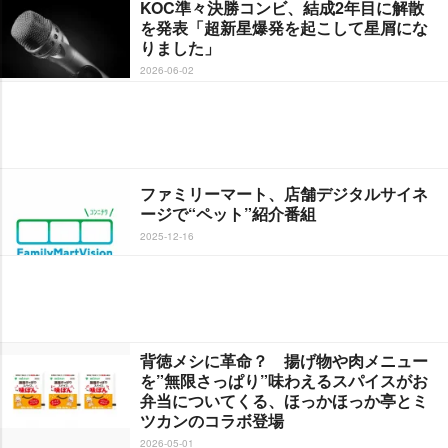
KOC準々決勝コンビ、結成2年目に解散
を発表「超新星爆発を起こして星屑にな
りました」
2026-06-02
ファミリーマート、店舗デジタルサイネ
ージで“ペット”紹介番組
2025-12-16
背徳メシに革命？ 揚げ物や肉メニュー
を”無限さっぱり”味わえるスパイスがお
弁当についてくる、ほっかほっか亭とミ
ツカンのコラボ登場
2026-05-01