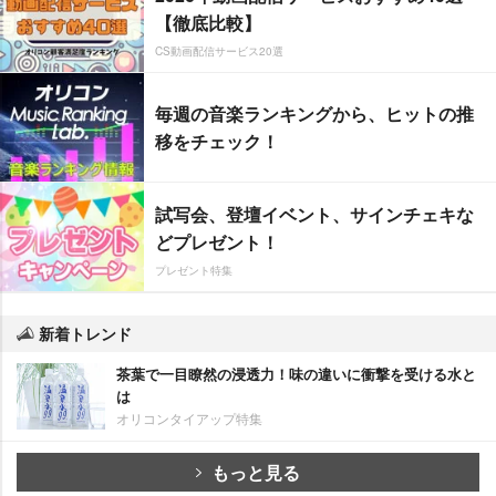
【徹底比較】
CS動画配信サービス20選
毎週の音楽ランキングから、ヒットの推
移をチェック！
試写会、登壇イベント、サインチェキな
どプレゼント！
プレゼント特集
新着トレンド
茶葉で一目瞭然の浸透力！味の違いに衝撃を受ける水と
は
オリコンタイアップ特集
もっと見る