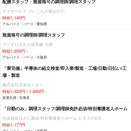
配膳スタッフ・無資格可の調理師/調理スタッフ
デイサービス だいこんの里おかだ
時給1,140円
アルバイト・パート / 愛知県
無資格可の調理師/調理スタッフ
フジオひまわり保育園 天満
時給1,200円～
アルバイト・パート / 大阪府
「寮完備」半導体の組立検査/即入寮/製造・工場/日勤/日払い/工
場・製造
株式会社京栄センター
時給1,320円～1,650円
派遣社員 / 北海道
「日勤のみ」調理スタッフ/調理師免許必須/特別養護老人ホーム
社会福祉法人仁風会/特別養護老人ホーム ビオスの丘Ⅱ
時給1,177円
アルバイト・パート / 大阪府