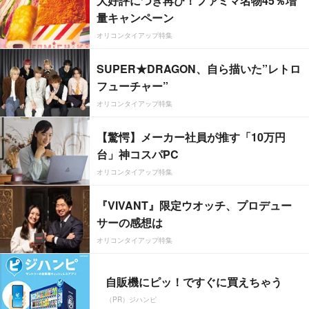
大好評につき再び！ファミマ名物45％増
量キャンペーン
オリコンタイアップ特集
SUPER★DRAGON、自ら描いた”レトロ
フューチャー”
オリコンタイアップ特集
【驚愕】メーカー社員が推す「10万円
台」神コスパPC
オリコンタイアップ特集
『VIVANT』限定ウオッチ、プロデュー
サーの感想は
オリコンタイアップ特集
自販機にピッ！ですぐに買えちゃう
（PR）ジハンピ