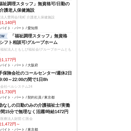
福祉調理スタッフ」無資格可/日勤の
/介護老人保健施設
法人豊岡会/滝町 介護老人保健施設
1,140円
バイト・パート / 愛知県
「福祉調理スタッフ」無資格
EW
/シフト相談可/グループホーム
会福祉法人ともしび福祉会/グループホームとも
び
1,177円
バイト・パート / 大阪府
手保険会社のコールセンター/週休2日
9:00～22:00の間で1日8h
会社ベルシステム24
1,730円
バイト・パート / 契約社員 / 東京都
勤なしの日勤のみの介護福祉士!実働
時間15分で無理なく活躍/時給1472円
医療法人財団 仁医会
1,472円～
バイト・パート / 東京都