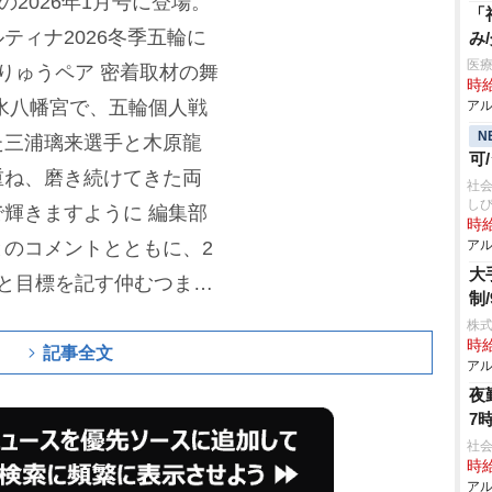
の2026年1月号に登場。
「
ティナ2026冬季五輪に
み
医療
りゅうペア 密着取材の舞
時給
水八幡宮で、五輪個人戦
アル
N
た三浦璃来選手と木原龍
可
重ね、磨き続けてきた両
社
し
輝きますように 編集部
時給
のコメントとともに、2
アル
大
と目標を記す仲むつまじ
制/
浦は左手でペンを握って
株式
時給
とがわかる。
コメント欄で
記事全文
アル
中を違う世界に連れて行
夜
7
います」「やった～ 金
社会
物姿も素敵なおふたりで
時給
アル