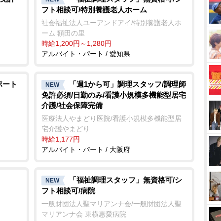
フト相談可/特別養護老人ホーム
社会福祉法人ユーアンドアイ/特別養護老人ホ
ーム 額田の里
時給1,200円～1,280円
アルバイト・パート / 愛知県
ポート
「週1から可」調理スタッフ/調理師
NEW
免許必須/日勤のみ/看護小規模多機能型居宅
介護/社会保障完備
医療法人やまどり医院/看護小規模多機能型居
宅介護やまどり
時給1,177円
アルバイト・パート / 大阪府
「福祉調理スタッフ」無資格可/シ
NEW
フト相談可/病院
一般財団法人聖マリアンナ会/一般財団法人聖
マリアンナ会 東横惠愛病院