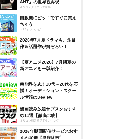
ANT』の世界観再現
オリコンタイアップ特集
自販機にピッ！ですぐに買え
ちゃう
（PR）ジハンピ
2026年7月夏ドラマも、注目
作＆話題作が勢ぞろい！
【夏アニメ2026】7月期夏の
新アニメを一挙紹介！
芸能界を志す10代～20代を応
援！オーディション・スクー
ル情報はDeview
漫画読み放題サブスクおすす
め11選【徹底比較】
オリコン顧客満足度ランキング
2026年動画配信サービスおす
すめ40選【徹底比較】