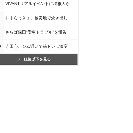
VIVANTリアルイベントに堺雅人ら
井手らっきょ、被災地で炊き出し
さらば森田“愛車トラブル”を報告
0
寺田心、ジム通いで筋トレ…激変
11位以下を見る