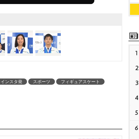
がおありで、やはりメダ
ですね」「美しいです
。
1
2
インスタ発
スポーツ
フィギュアスケート
3
4
5
6