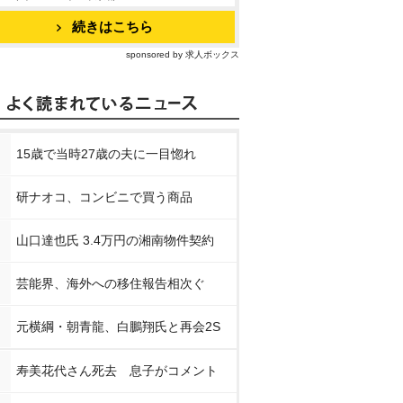
続きはこちら
sponsored by 求人ボックス
15歳で当時27歳の夫に一目惚れ
研ナオコ、コンビニで買う商品
山口達也氏 3.4万円の湘南物件契約
芸能界、海外への移住報告相次ぐ
元横綱・朝青龍、白鵬翔氏と再会2S
寿美花代さん死去 息子がコメント