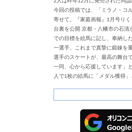
2人は昨年12月に発売された同誌
今回の投稿では、「ミラノ・コル
寄せて。『家庭画報』1月号りく
台裏を公開 京都・八幡市の石清
での目標を絵馬に記し、奉納し
一選手。これまで真摯に鍛錬を
選手のスケートが、最高の舞台で
一同、心から応援しています」と
人で1枚の絵馬に「メダル獲得」
い動画が投稿された。また、三
いることから“左利き”であるこ
は「願いが叶いましたねー 世界
ってくれました。おめでとうござ
メダル、おめでとう～」「お着