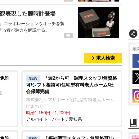
界観表現した腕時計登場
NT』コラボレーションウオッチを製
担当者が魅力を解説する。
最
求人検索
免許
「週2から可」調理スタッフ/無資格
NEW
可/シフト相談可/住宅型有料老人ホーム/社
会保障完備
楽
株式会社ケアサポート/住宅型有料老人ホーム
ひまわり
時給1,150円～1,200円
アルバイト・パート / 愛知県
免許
「福祉調理スタッフ」無資格可/シ
NEW