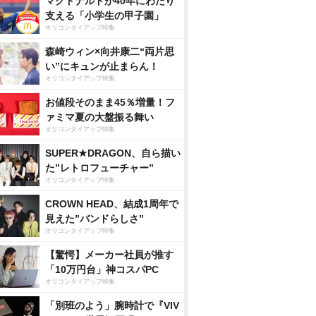
マクドナルドが40年にわたり
支える「小学生の甲子園」
オリコンタイアップ特集
森崎ウィン×向井康二“両片思
い”にキュンが止まらん！
オリコンタイアップ特集
お値段そのまま45％増量！フ
ァミマ夏の大盤振る舞い
オリコンタイアップ特集
SUPER★DRAGON、自ら描い
た”レトロフューチャー”
オリコンタイアップ特集
CROWN HEAD、結成1周年で
見えた”バンドらしさ”
オリコンタイアップ特集
【驚愕】メーカー社員が推す
「10万円台」神コスパPC
オリコンタイアップ特集
「別班のよう」腕時計で『VIV