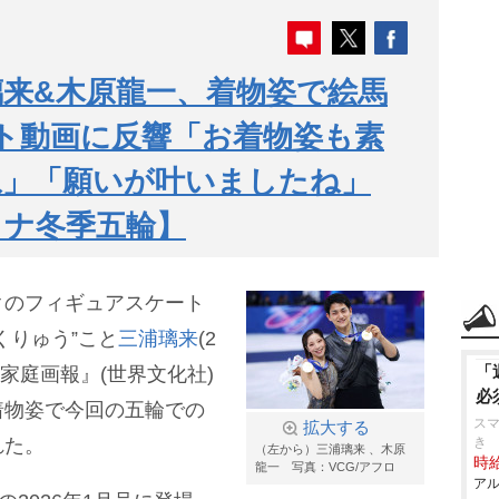
璃来&木原龍一、着物姿で絵馬
ト動画に反響「お着物姿も素
ね」「願いが叶いましたね」
ィナ冬季五輪】
クのフィギュアスケート
くりゅう”こと
三浦璃来
(2
「
誌『家庭画報』(世界文化社)
必
着物姿で今回の五輪での
スマ
拡大する
れた。
き
（左から）三浦璃来 、木原
時給
龍一 写真：VCG/アフロ
アル