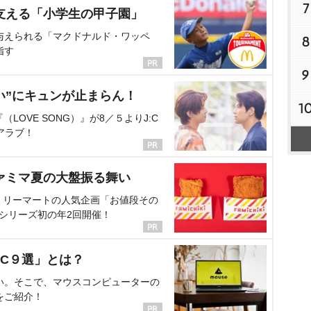
7
支える「小学生の甲子園」
与えられる「マクドナルド・ワッペ
8
指す
9
い”にキュンが止まらん！
1
OVE SONG）』が8／５よりJ:C
アラブ！
ァミマ夏の大盤振る舞い
ミリーマートの人気企画「お値段その
、シリーズ初の年2回開催！
C９選」とは？
い。そこで、マウスコンピューターの
をご紹介！