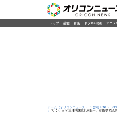
トップ
芸能
音楽
ドラマ&映画
アニメ
ホーム（オリコンニュース）
芸能 TOP
SN
“りくりゅう”三浦璃来&木原龍一、着物姿で