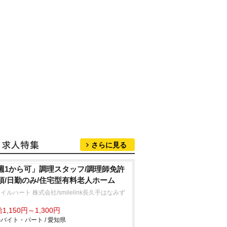
さらに見る
週1から可」調理スタッフ/調理師免許
須/日勤のみ/住宅型有料老人ホーム
イルハート 株式会社/smilelink長久手はなみず
1,150円～1,300円
バイト・パート / 愛知県