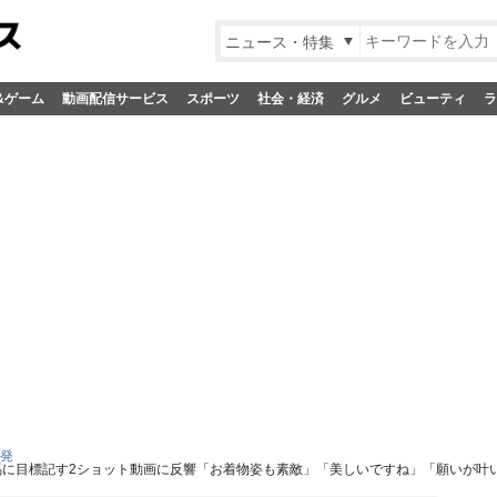
ニュース・特集
&ゲーム
動画配信サービス
スポーツ
社会・経済
グルメ
ビューティ
ラ
S発
絵馬に目標記す2ショット動画に反響「お着物姿も素敵」「美しいですね」「願いが叶