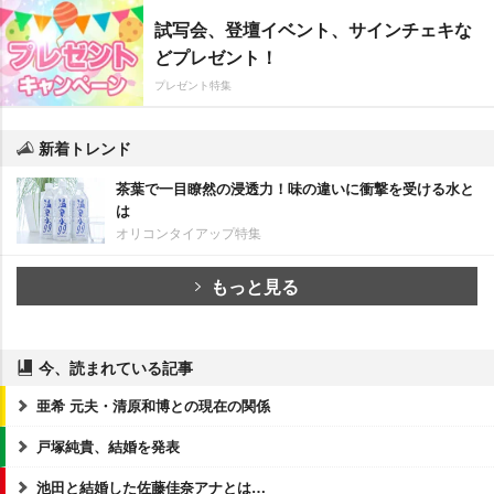
試写会、登壇イベント、サインチェキな
どプレゼント！
プレゼント特集
新着トレンド
茶葉で一目瞭然の浸透力！味の違いに衝撃を受ける水と
は
オリコンタイアップ特集
もっと見る
今、読まれている記事
亜希 元夫・清原和博との現在の関係
戸塚純貴、結婚を発表
池田と結婚した佐藤佳奈アナとは…