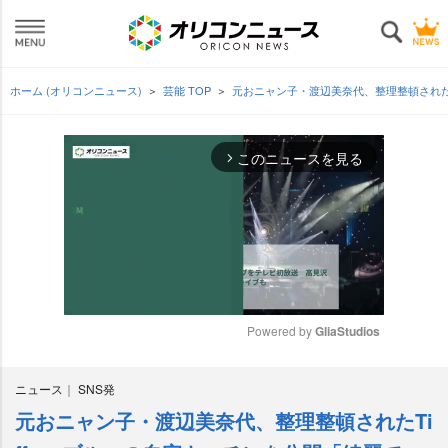
ホーム (オリコンニュース)
芸能 TOP
元おニャン子・渡辺美奈代、整理整頓されたT
このニュースを見る
arrow_forward_ios
Powered by 
GliaStudios
M
ニュース
SNS発
u
t
元おニャン子・渡辺美奈代、整理整頓されたTi
e