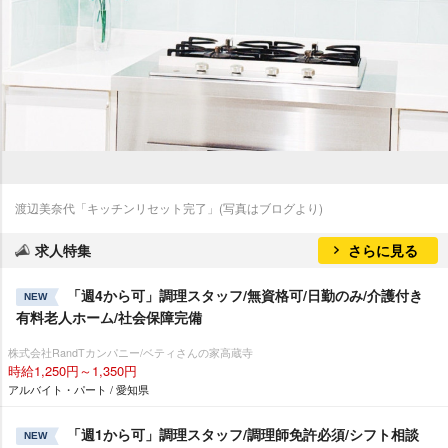
渡辺美奈代「キッチンリセット完了」(写真はブログより)
求人特集
さらに見る
「週4から可」調理スタッフ/無資格可/日勤のみ/介護付き
NEW
有料老人ホーム/社会保障完備
株式会社RandTカンパニー/ベティさんの家高蔵寺
時給1,250円～1,350円
アルバイト・パート / 愛知県
「週1から可」調理スタッフ/調理師免許必須/シフト相談
NEW