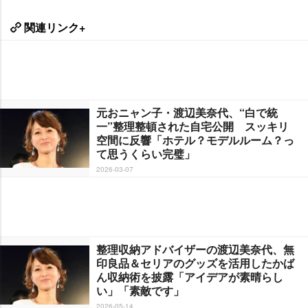
関連リンク+
元おニャン子・渡辺美奈代、“白で統
一”整理整頓された自宅公開 スッキリ
空間に反響「ホテル？モデルルーム？っ
て思うくらい完璧」
2026-03-07
整理収納アドバイザーの渡辺美奈代、無
印良品＆セリアのグッズを活用したかば
ん収納術を披露「アイデアが素晴らし
い」「素敵です」
2026-05-14