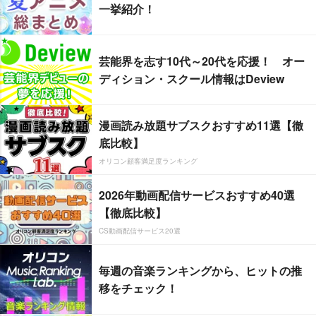
一挙紹介！
芸能界を志す10代～20代を応援！ オー
ディション・スクール情報はDeview
漫画読み放題サブスクおすすめ11選【徹
底比較】
オリコン顧客満足度ランキング
2026年動画配信サービスおすすめ40選
【徹底比較】
CS動画配信サービス20選
毎週の音楽ランキングから、ヒットの推
移をチェック！