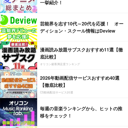
一挙紹介！
芸能界を志す10代～20代を応援！ オー
ディション・スクール情報はDeview
漫画読み放題サブスクおすすめ11選【徹
底比較】
オリコン顧客満足度ランキング
2026年動画配信サービスおすすめ40選
【徹底比較】
CS動画配信サービス20選
毎週の音楽ランキングから、ヒットの推
移をチェック！