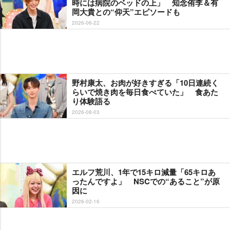
時には病院のベッドの上」 知念侑李＆有
岡大貴との“仰天”エピソードも
2026-06-22
野村康太、お肉が好きすぎる「10日連続く
らいで焼き肉を毎日食べていた」 食あた
り体験語る
2026-08-03
エルフ荒川、1年で15キロ減量「65キロあ
ったんですよ」 NSCでの“あること”が原
因に
2026-02-16