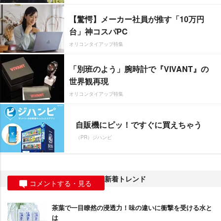
【驚愕】メーカー社員が推す「10万円
台」神コスパPC
オリコンタイアップ特集
「別班のよう」腕時計で『VIVANT』の
世界観再現
オリコンタイアップ特集
自販機にピッ！ですぐに買えちゃう
（PR）ジハンピ
新着トレンド
コメントする・見る
茶葉で一目瞭然の浸透力！味の違いに衝撃を受ける水と
は