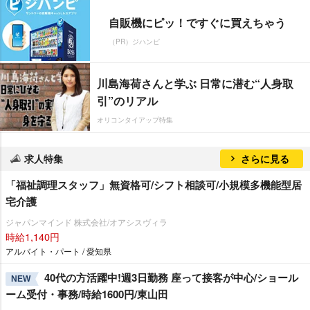
自販機にピッ！ですぐに買えちゃう
（PR）ジハンピ
川島海荷さんと学ぶ 日常に潜む“人身取
引”のリアル
オリコンタイアップ特集
求人特集
さらに見る
「福祉調理スタッフ」無資格可/シフト相談可/小規模多機能型居
宅介護
ジャパンマインド 株式会社/オアシスヴィラ
時給1,140円
アルバイト・パート / 愛知県
40代の方活躍中!週3日勤務 座って接客が中心/ショール
NEW
ーム受付・事務/時給1600円/東山田