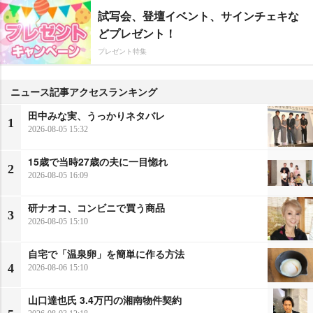
試写会、登壇イベント、サインチェキな
どプレゼント！
プレゼント特集
ニュース記事アクセスランキング
田中みな実、うっかりネタバレ
1
2026-08-05 15:32
15歳で当時27歳の夫に一目惚れ
2
2026-08-05 16:09
研ナオコ、コンビニで買う商品
3
2026-08-05 15:10
自宅で「温泉卵」を簡単に作る方法
4
2026-08-06 15:10
山口達也氏 3.4万円の湘南物件契約