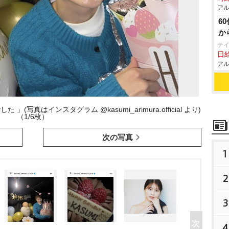
アル
6
か
テ
日給
アル
真はインスタグラム @kasumi_arimura.official より)
（1/6枚）
次の写真
1
2
3
4