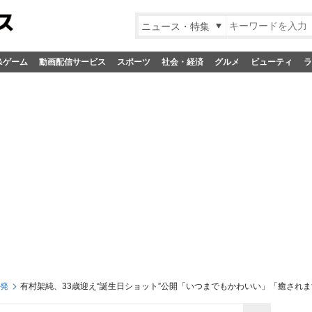
ニュース・特集
&ゲーム
動画配信サービス
スポーツ
社会・経済
グルメ
ビューティ
ラ
S発
有村架純、33歳迎え“誕生日ショット”公開「いつまでもかわいい」「癒され