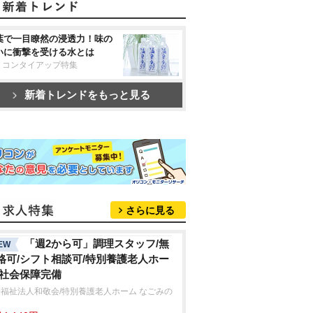
葉で一目瞭然の浸透力！味の
いに衝撃を受ける水とは
リコンタイアップ特集
新着トレンドをもっと見る
さらに見る
「週2から可」調理スタッフ/無
EW
格可/シフト相談可/特別養護老人ホー
/社会保障完備
福祉法人和敬会/特別養護老人ホーム なごみの