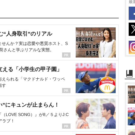
最
む“人身取引”のリアル
ませんか？実は恋愛や悪質ホスト、S
海荷さんと学ぶリアルな実態。
支える「小学生の甲子園」
与えられる「マクドナルド・ワッペ
指す
い”にキュンが止まらん！
OVE SONG）』が8／５よりJ:C
アラブ！