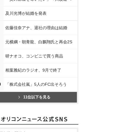
及川光博が結婚を発表
佐藤佳奈アナ、退社の理由は結婚
元横綱・朝青龍、白鵬翔氏と再会2S
研ナオコ、コンビニで買う商品
相葉雅紀のラジオ、9月で終了
0
「株式会社嵐」5人のFC出そろう
11位以下を見る