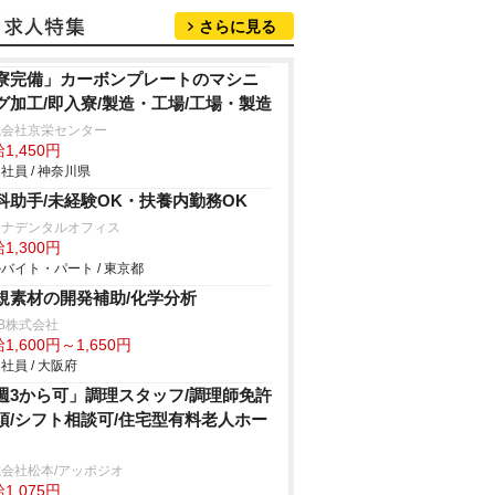
さらに見る
寮完備」カーボンプレートのマシニ
グ加工/即入寮/製造・工場/工場・製造
式会社京栄センター
1,450円
社員 / 神奈川県
科助手/未経験OK・扶養内勤務OK
レナデンタルオフィス
1,300円
バイト・パート / 東京都
規素材の開発補助/化学分析
B株式会社
1,600円～1,650円
社員 / 大阪府
週3から可」調理スタッフ/調理師免許
須/シフト相談可/住宅型有料老人ホー
会社松本/アッポジオ
1,075円