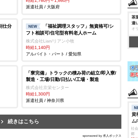
時給1,760円～1,860円
派遣社員 / 大阪府
茶
違
別仕分
「福祉調理スタッフ」無資格可/シ
NEW
オ
フト相談可/住宅型有料老人ホーム
株式会社Lian/リアン小牧
時給1,140円
アルバイト・パート / 愛知県
「寮完備」トラックの積み荷の組立/即入寮/
製造・工場/日勤/日払い/工場・製造
株式会社京栄センター
時給1,300円
派遣社員 / 神奈川県
N
資
ム
続きはこちら
社会
郷
sponsored by 求人ボックス