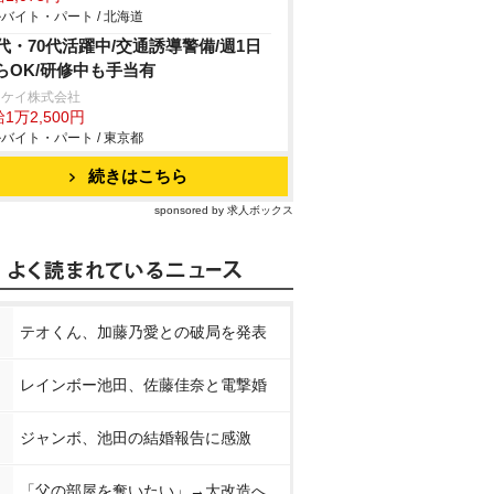
バイト・パート / 北海道
0代・70代活躍中/交通誘導警備/週1日
らOK/研修中も手当有
イケイ株式会社
1万2,500円
バイト・パート / 東京都
続きはこちら
sponsored by 求人ボックス
テオくん、加藤乃愛との破局を発表
レインボー池田、佐藤佳奈と電撃婚
ジャンボ、池田の結婚報告に感激
「父の部屋を奪いたい」→大改造へ