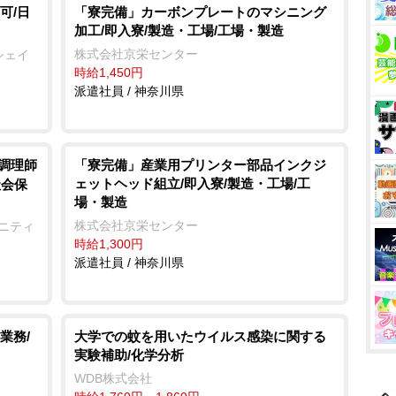
可/日
「寮完備」カーボンプレートのマシニング
加工/即入寮/製造・工場/工場・製造
株式会社京栄センター
シェイ
時給1,450円
派遣社員 / 神奈川県
/調理師
「寮完備」産業用プリンター部品インクジ
ェットヘッド組立/即入寮/製造・工場/工
社会保
場・製造
株式会社京栄センター
ュニティ
時給1,300円
派遣社員 / 神奈川県
業務/
大学での蚊を用いたウイルス感染に関する
実験補助/化学分析
WDB株式会社