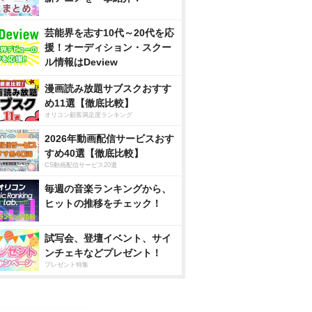
芸能界を志す10代～20代を応
援！オーディション・スクー
ル情報はDeview
漫画読み放題サブスクおすす
め11選【徹底比較】
オリコン顧客満足度ランキング
2026年動画配信サービスおす
すめ40選【徹底比較】
CS動画配信サービス20選
毎週の音楽ランキングから、
ヒットの推移をチェック！
試写会、登壇イベント、サイ
ンチェキなどプレゼント！
プレゼント特集