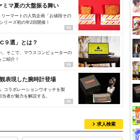
ァミマ夏の大盤振る舞い
ミリーマートの人気企画「お値段その
、シリーズ初の年2回開催！
C９選」とは？
い。そこで、マウスコンピューターの
をご紹介！
界観表現した腕時計登場
NT』コラボレーションウオッチを製
担当者が魅力を解説する。
求人検索