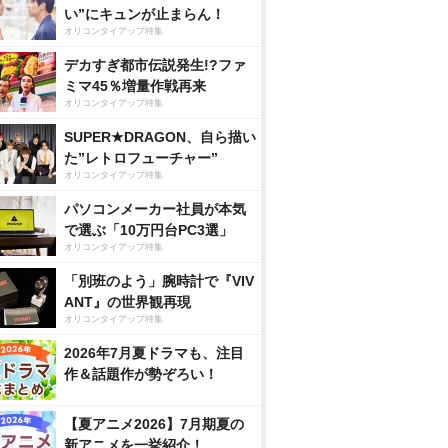
い”にキュンが止まらん！
オリコンタイアップ特集
デカすぎ都市伝説発生!?ファ
ミマ45％増量作戦再来
オリコンタイアップ特集
SUPER★DRAGON、自ら描い
た”レトロフューチャー”
オリコンタイアップ特集
パソコンメーカー社員が本気
で選ぶ「10万円台PC3選」
オリコンタイアップ特集
「別班のよう」腕時計で『VIV
ANT』の世界観再現
オリコンタイアップ特集
2026年7月夏ドラマも、注目
作＆話題作が勢ぞろい！
【夏アニメ2026】7月期夏の
新アニメを一挙紹介！