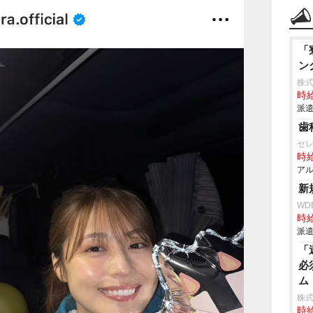
「
ン
株
時給
派遣
歯
セ
時給
アル
新
WD
時給
派遣
「
必
ム
株式
時給