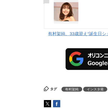
有村架純、33歳迎え“誕生日
タグ
有村架純
インスタ発