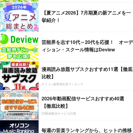
【夏アニメ2026】7月期夏の新アニメを一
挙紹介！
芸能界を志す10代～20代を応援！ オーデ
ィション・スクール情報はDeview
漫画読み放題サブスクおすすめ11選【徹底
比較】
オリコン顧客満足度ランキング
2026年動画配信サービスおすすめ40選
【徹底比較】
CS動画配信サービス20選
毎週の音楽ランキングから、ヒットの推移