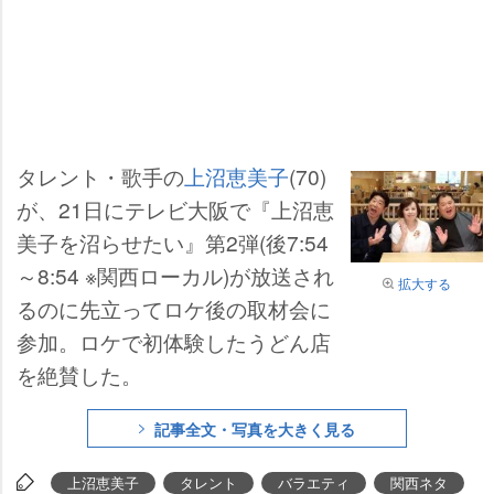
タレント・歌手の
上沼恵美子
(70)
が、21日にテレビ大阪で『上沼恵
美子を沼らせたい』第2弾(後7:54
～8:54 ※関西ローカル)が放送され
拡大する
るのに先立ってロケ後の取材会に
参加。ロケで初体験したうどん店
を絶賛した。
記事全文・写真を大きく見る
上沼恵美子
タレント
バラエティ
関西ネタ