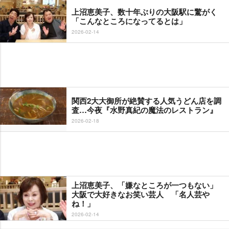
上沼恵美子、数十年ぶりの大阪駅に驚がく
「こんなところになってるとは」
2026-02-14
関西2大大御所が絶賛する人気うどん店を調
査…今夜『水野真紀の魔法のレストラン』
2026-02-18
上沼恵美子、「嫌なところが一つもない」
大阪で大好きなお笑い芸人 「名人芸
ね！」
2026-02-14