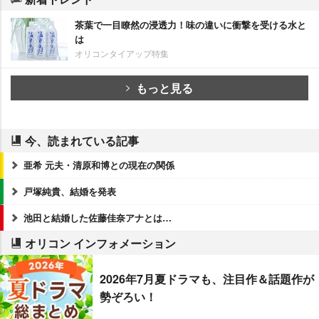
茶葉で一目瞭然の浸透力！味の違いに衝撃を受ける水と
は
オリコンタイアップ特集
もっと見る
今、読まれている記事
亜希 元夫・清原和博との現在の関係
戸塚純貴、結婚を発表
池田と結婚した佐藤佳奈アナとは…
オリコン インフォメーション
2026年7月夏ドラマも、注目作＆話題作が
勢ぞろい！