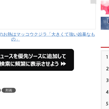
近のお熱はマッコウクジラ「大きくて強い凶暴なも
の」
1
2
3
邦画
4
5