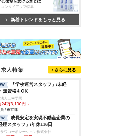
いに衝撃を受ける水とは
リコンタイアップ特集
新着トレンドをもっと見る
さらに見る
「学校運営スタッフ」/未経
EW
・無資格もOK
校法人三幸学園
24万3,100円～
員 / 東京都
成長安定を実現不動産企業の
EW
経理スタッフ」/年休116日
ロサワコーポレーション株式会社