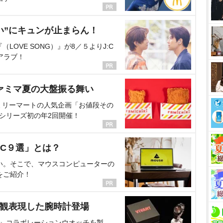
い”にキュンが止まらん！
OVE SONG）』が8／５よりJ:C
アラブ！
ァミマ夏の大盤振る舞い
ミリーマートの人気企画「お値段その
、シリーズ初の年2回開催！
C９選」とは？
い。そこで、マウスコンピューターの
をご紹介！
界観表現した腕時計登場
NT』コラボレーションウオッチを製