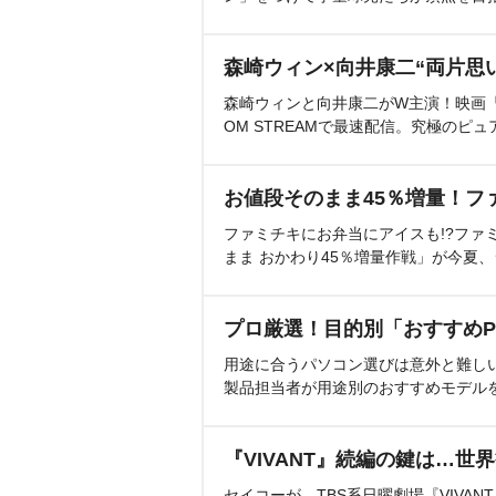
森崎ウィン×向井康二“両片思
森崎ウィンと向井康二がW主演！映画『（L
OM STREAMで最速配信。究極のピュ
お値段そのまま45％増量！フ
ファミチキにお弁当にアイスも!?ファ
まま おかわり45％増量作戦」が今夏
プロ厳選！目的別「おすすめP
用途に合うパソコン選びは意外と難し
製品担当者が用途別のおすすめモデル
『VIVANT』続編の鍵は…世
セイコーが、TBS系日曜劇場『VIVA