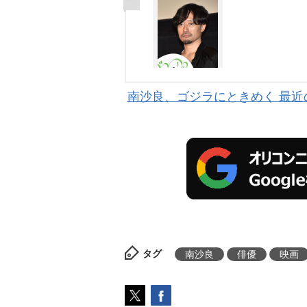
南沙良、ゴジラにときめく 最
タグ
南沙良
俳優
映画