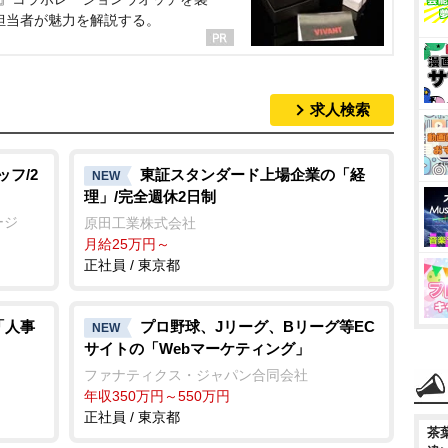
担当者が魅力を解説する。
求人検索
ッフ/2
東証スタンダード上場企業の「経
NEW
理」/完全週休2日制
ージ
原田工業株式会社
月給25万円～
正社員 / 東京都
「人事
プロ野球、Jリーグ、Bリーグ等EC
NEW
サイトの「Webマーケティング」
ファナティクス・ジャパン合同会社
年収350万円～550万円
正社員 / 東京都
茶