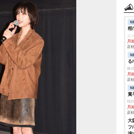
N
程
ニ
月
正社
N
る
株式
月
正社
N
賞
特
月給
正社
大
フ
演