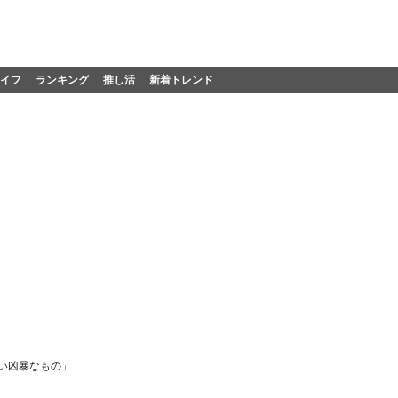
イフ
ランキング
推し活
新着トレンド
い凶暴なもの」