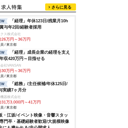
さらに見る
「経理」年休123日/残業月10h
EW
/賞与年2回/経験者採用
ックス株式会社
給26万円～36万円
員 / 東京都
「経理」成長企業の経理を支え
EW
/年収420万円～目指せる
会社VANSAN
給30万円～36万円
員 / 東京都
「総務」/主任候補/年休125日/
EW
与実績7ヶ月分
許機器株式会社
31万3,000円～41万円
員 / 東京都
阪・江坂/イベント映像・音響スタッ
/専門卒・基礎経験者歓迎/大規模映像
出にも携われる/非公開求人