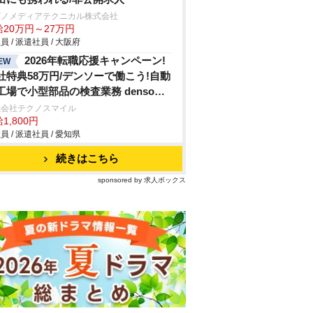
ビノメディアテクニカル株式会社
給20万円～27万円
員 / 派遣社員 / 大阪府
2026年転職応援キャンペーン!
EW
社特典58万円/デンソーで働こう!自動
工場で小型部品の検査業務 denso
hi
式会社テクノスマイル
1,800円
員 / 派遣社員 / 愛知県
続きはこちら
sponsored by 求人ボックス