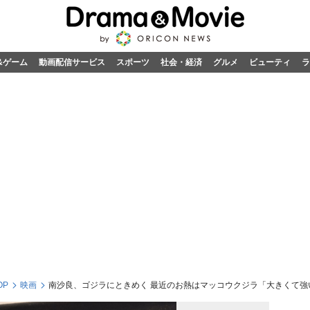
&ゲーム
動画配信サービス
スポーツ
社会・経済
グルメ
ビューティ
ラ
OP
映画
南沙良、ゴジラにときめく 最近のお熱はマッコウクジラ「大きくて強