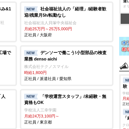
違
オ
み&1
社会福祉法人の「経理」/経験者歓
NEW
迎/残業月5h/転勤なし
会社
社会福祉法人貝塚中央福祉会
月給25万円～25万5,000円
正社員 / 大阪府
工場で
デンソーで働こう!小型部品の検査
NEW
業務 denso aichi
株式会社テクノスマイル
時給1,800円
正社員 / 派遣社員 / 愛知県
N
験
学
「人
「学校運営スタッフ」/未経験・無
NEW
月給
資格もOK
正社
学校法人三幸学園
N
月給24万3,100円～
「
正社員 / 東京都
ク