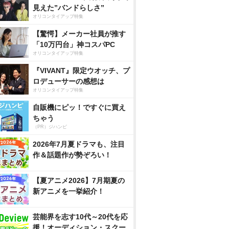
見えた”バンドらしさ”
オリコンタイアップ特集
【驚愕】メーカー社員が推す
「10万円台」神コスパPC
オリコンタイアップ特集
『VIVANT』限定ウオッチ、プ
ロデューサーの感想は
オリコンタイアップ特集
自販機にピッ！ですぐに買え
ちゃう
（PR）ジハンピ
2026年7月夏ドラマも、注目
作＆話題作が勢ぞろい！
【夏アニメ2026】7月期夏の
新アニメを一挙紹介！
芸能界を志す10代～20代を応
援！オーディション・スクー