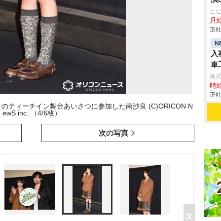
ヒ
月
正社
N
入
車
aic
株
時給
正社
ティーチイン舞台あいさつに参加した南沙良 (C)ORICON N
ewS inc. （4/6枚）
次の写真