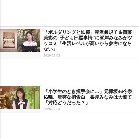
「ボルダリングと鉄棒」滝沢眞規子＆衛藤
美彩の“子ども部屋事情”に峯岸みなみがツ
ッコミ「生活レベルが高いから参考になら
ない」
2026-02-02
「小学生のとき握手会に…」元欅坂46今泉
佑唯、唐突な初告白 峯岸みなみは大慌て
「対応どうだった？」
2026-02-24