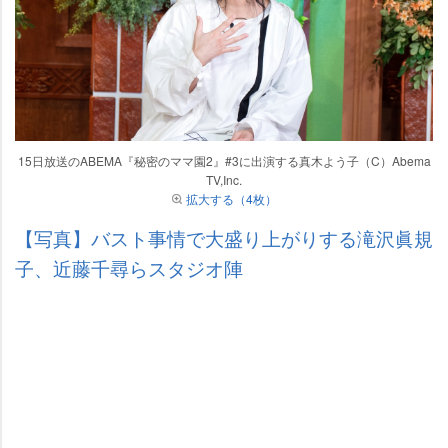
15日放送のABEMA『秘密のママ園2』#3に出演する真木よう子（C）Abema
TV,Inc.
拡大する（4枚）
【写真】バスト事情で大盛り上がりする滝沢眞規
子、近藤千尋らスタジオ陣