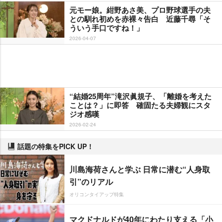
元モー娘。紺野あさ美、プロ野球選手の夫
との馴れ初めを赤裸々告白 近藤千尋「そ
ういう手口ですね！」
2026-04-07
“結婚25周年”滝沢眞規子、「離婚を考えた
ことは？」に即答 確固たる夫婦観にスタ
ジオ感嘆
2026-02-24
話題の特集をPICK UP！
川島海荷さんと学ぶ 日常に潜む“人身取
引”のリアル
オリコンタイアップ特集
マクドナルドが40年にわたり支える「小