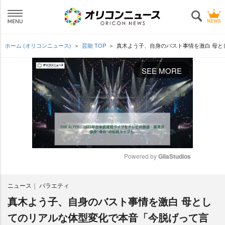
ホーム (オリコンニュース)
芸能 TOP
真木よう子、自身のバスト事情を激白 母
SEE MORE
Powered by 
GliaStudios
M
ニュース
バラエティ
u
t
真木よう子、自身のバスト事情を激白 母とし
e
てのリアルな体型変化で本音「今脱げって言