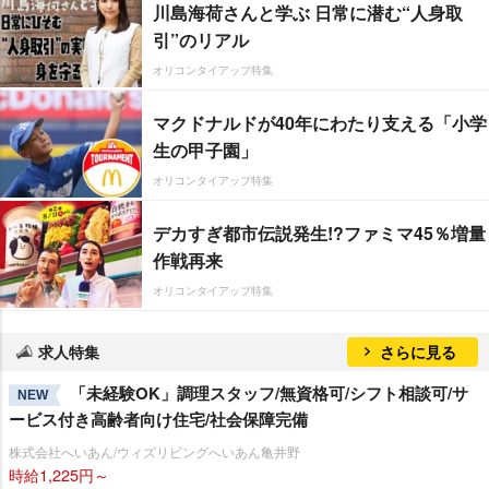
川島海荷さんと学ぶ 日常に潜む“人身取
引”のリアル
オリコンタイアップ特集
マクドナルドが40年にわたり支える「小学
生の甲子園」
オリコンタイアップ特集
デカすぎ都市伝説発生!?ファミマ45％増量
作戦再来
オリコンタイアップ特集
求人特集
さらに見る
「未経験OK」調理スタッフ/無資格可/シフト相談可/サ
NEW
ービス付き高齢者向け住宅/社会保障完備
株式会社へいあん/ウィズリビングへいあん亀井野
時給1,225円～