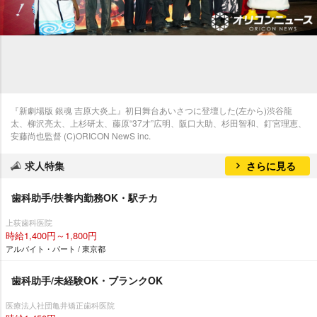
『新劇場版 銀魂 吉原大炎上』初日舞台あいさつに登壇した(左から)渋谷龍
太、柳沢亮太、上杉研太、藤原“37才”広明、阪口大助、杉田智和、釘宮理恵、
安藤尚也監督 (C)ORICON NewS inc.
求人特集
さらに見る
歯科助手/扶養内勤務OK・駅チカ
上荻歯科医院
時給1,400円～1,800円
アルバイト・パート / 東京都
歯科助手/未経験OK・ブランクOK
医療法人社団亀井矯正歯科医院