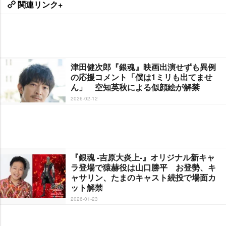
関連リンク+
津田健次郎『銀魂』映画出演せずも異例
の応援コメント「僕は1ミリも出てませ
ん」 空知英秋による似顔絵が解禁
2026-02-12
『銀魂 -吉原大炎上-』オリジナル新キャ
ラ登場で猿赫役は山口勝平 お登勢、キ
ャサリン、たまのキャスト続投で場面カ
ット解禁
2026-01-23