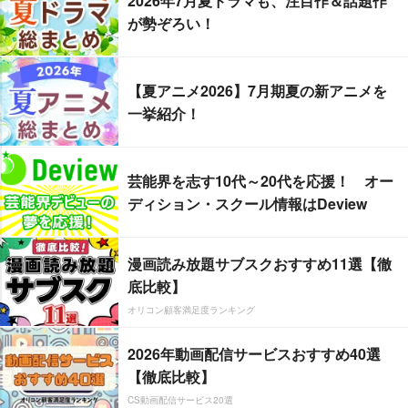
2026年7月夏ドラマも、注目作＆話題作
が勢ぞろい！
【夏アニメ2026】7月期夏の新アニメを
一挙紹介！
芸能界を志す10代～20代を応援！ オー
ディション・スクール情報はDeview
漫画読み放題サブスクおすすめ11選【徹
底比較】
オリコン顧客満足度ランキング
2026年動画配信サービスおすすめ40選
【徹底比較】
CS動画配信サービス20選