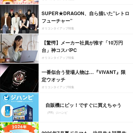
SUPER★DRAGON、自ら描いた”レトロ
フューチャー”
オリコンタイアップ特集
【驚愕】メーカー社員が推す「10万円
台」神コスパPC
オリコンタイアップ特集
一番似合う登場人物は…『VIVANT』限
定ウオッチ
オリコンタイアップ特集
自販機にピッ！ですぐに買えちゃう
（PR）ジハンピ