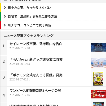
田中みな実、うっかりネタバレ
自宅で「温泉卵」を簡単に作る方法
研ナオコ、コンビニで買う商品
ニュース記事アクセスランキング
セイレーン役声優、選考理由を告白
1
2026-08-07 12:00
『ちいかわ』新グッズ説明文に恐怖
2
2026-08-06 12:15
『ポケモン公式ぜんこく図鑑』発売
3
2026-08-07 00:11
ワンピース衝撃最新話1ページ公開
4
2026-08-07 12:16
漫画雑誌の付録巡り各社対応続く