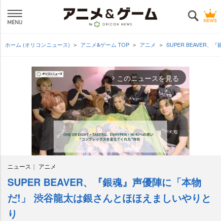
ホーム (オリコンニュース)
アニメ&ゲーム TOP
アニメ
SUPER BEAVE
このニュースを見る
arrow_forward_ios
ニュース
アニメ
SUPER BEAVER、『銀魂』声優陣に「本物
M
u
だ!」 渋谷龍太は銀さんとほほえましいやりと
t
り
e