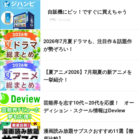
自販機にピッ！ですぐに買えちゃう
（PR）ジハンピ
2026年7月夏ドラマも、注目作＆話題作
が勢ぞろい！
【夏アニメ2026】7月期夏の新アニメを
一挙紹介！
芸能界を志す10代～20代を応援！ オー
ディション・スクール情報はDeview
漫画読み放題サブスクおすすめ11選【徹
底比較】