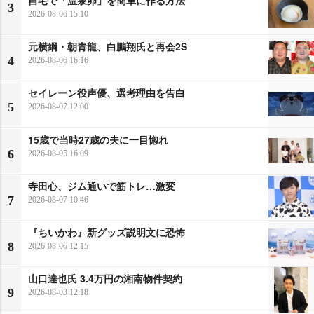
3
2026-08-06 15:10
元横綱・朝青龍、白鵬翔氏と再会2S
4
2026-08-06 16:16
セイレーン役声優、選考理由を告白
5
2026-08-07 12:00
15歳で当時27歳の夫に一目惚れ
6
2026-08-05 16:09
寺田心、ジム通いで筋トレ…激変
7
2026-08-07 10:46
『ちいかわ』新グッズ説明文に恐怖
8
2026-08-06 12:15
山口達也氏 3.4万円の湘南物件契約
9
2026-08-03 12:18