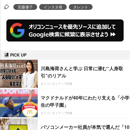
安藤優子
インスタ発
タレント
PICK UP
川島海荷さんと学ぶ 日常に潜む“人身取
引”のリアル
オリコンタイアップ特集
マクドナルドが40年にわたり支える「小学
生の甲子園」
オリコンタイアップ特集
パソコンメーカー社員が本気で選んだ「10