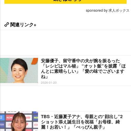
sponsored by 求人ボックス
関連リンク+
安藤優子、留守番中の夫が腕を振るった
「レシピはマル秘」 “オット飯”を披露「ほ
んとに素晴らしい」「愛の味でございます
ね」
2026-01-20
TBS・近藤夏子アナ、母親との“顔出し”2
ショット添え誕生日を祝福「お母様、綺
麗！お若い！」「べっぴん親子」