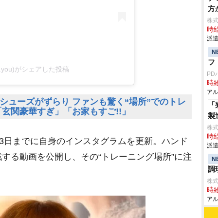
方
株
時給
派遣
N
フ
(@a.you)がシェアした投稿
PD
時給
アル
シューズがずらり ファンも驚く“場所”でのトレ
「
玄関豪華すぎ」「お家もすご!!」
製
株
時給
13日までに自身のインスタグラムを更新。ハンド
派遣
する動画を公開し、その“トレーニング場所”に注
N
調
株
時給
アル