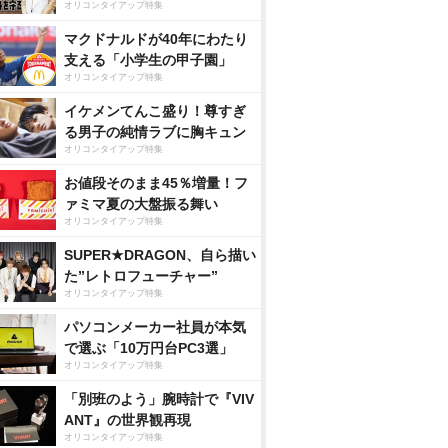
オリコンタイアップ特集
マクドナルドが40年にわたり
支える「小学生の甲子園」
オリコンタイアップ特集
イケメンてんこ盛り！尊すぎ
る男子の純情ラブに胸キュン
オリコンタイアップ特集
お値段そのまま45％増量！フ
ァミマ夏の大盤振る舞い
オリコンタイアップ特集
SUPER★DRAGON、自ら描い
た”レトロフューチャー”
オリコンタイアップ特集
パソコンメーカー社員が本気
で選ぶ「10万円台PC3選」
オリコンタイアップ特集
「別班のよう」腕時計で『VIV
ANT』の世界観再現
オリコンタイアップ特集