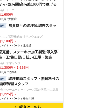
から×短時間!高時給1600円で稼げる
式会社トーコー
1,600円
社員 / 大阪府
無資格可の調理師/調理スタッ
EW
ハウス月寒/株式会社サンウェルズ
1,100円～
バイト・パート / 北海道
寮完備」ステーキの加工製造/即入寮/
造・工場/日勤/日払い/工場・製造
式会社京栄センター
1,300円～1,625円
社員 / 北海道
調理補助スタッフ・無資格可の
EW
理師/調理スタッフ
式会社シーユーシー・フーズ高台病院内の厨房
1,225円～
バイト・パート / 神奈川県
続きはこちら