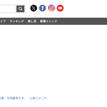
イフ
ランキング
推し活
新着トレンド
響「玄関豪華すぎ」「お家もすご!!」