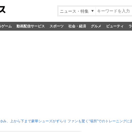
ニュース・特集
&ゲーム
動画配信サービス
スポーツ
社会・経済
グルメ
ビューティ
ラ
ゆみ、上から下まで豪華シューズがずらり ファンも驚く“場所”でのトレーニングに反