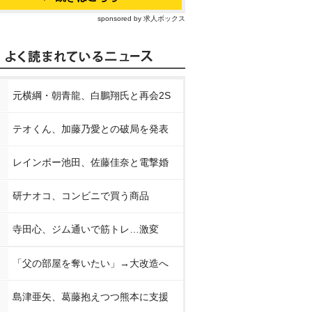
sponsored by 求人ボックス
元横綱・朝青龍、白鵬翔氏と再会2S
テオくん、加藤乃愛との破局を発表
レインボー池田、佐藤佳奈と電撃婚
研ナオコ、コンビニで買う商品
寺田心、ジム通いで筋トレ…激変
「父の部屋を奪いたい」→大改造へ
島津亜矢、葛藤抱えつつ熊本に支援