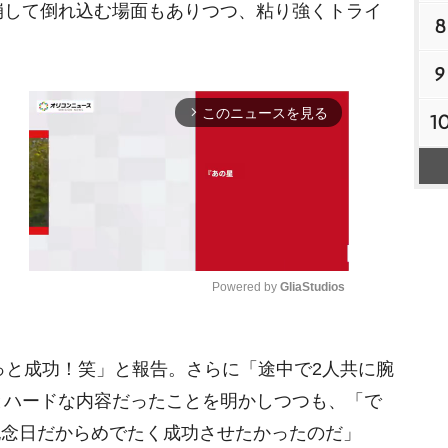
崩して倒れ込む場面もありつつ、粘り強くトライ
8
9
このニュースを見る
arrow_forward_ios
1
Powered by 
GliaStudios
M
っと成功！笑」と報告。さらに「途中で2人共に腕
u
t
とハードな内容だったことを明かしつつも、「で
e
ース記念日だからめでたく成功させたかったのだ」