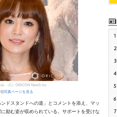
1
2
3
4
5
 （C）ORICON NewS inc.
写真ページを見る
6
ンドスタンドへの道」とコメントを添え、マッ
7
習に励む姿が収められている。サポートを受けな