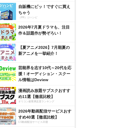
自販機にピッ！ですぐに買え
ちゃう
（PR）ジハンピ
2026年7月夏ドラマも、注目
作＆話題作が勢ぞろい！
【夏アニメ2026】7月期夏の
新アニメを一挙紹介！
芸能界を志す10代～20代を応
援！オーディション・スクー
ル情報はDeview
漫画読み放題サブスクおすす
め11選【徹底比較】
オリコン顧客満足度ランキング
2026年動画配信サービスおす
すめ40選【徹底比較】
CS動画配信サービス20選