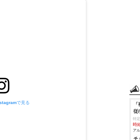
tagramで見る
「
従
特定
時給
アル
チ