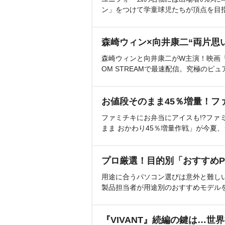
ン」をつけて学童球児たちが頂点を目
森崎ウィン×向井康二“両片思
森崎ウィンと向井康二がW主演！映画『（L
OM STREAMで最速配信。究極のピュ
お値段そのまま45％増量！フ
ファミチキにお弁当にアイスも!?ファ
まま おかわり45％増量作戦」が今夏
プロ厳選！目的別「おすすめP
用途に合うパソコン選びは意外と難し
製品担当者が用途別のおすすめモデル
『VIVANT』続編の鍵は…世