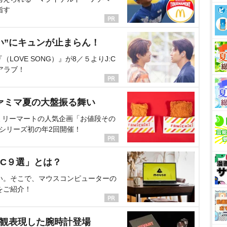
指す
い”にキュンが止まらん！
OVE SONG）』が8／５よりJ:C
アラブ！
ァミマ夏の大盤振る舞い
ミリーマートの人気企画「お値段その
、シリーズ初の年2回開催！
C９選」とは？
い。そこで、マウスコンピューターの
をご紹介！
界観表現した腕時計登場