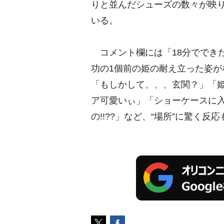
りと並んだシューズの数々が映
いる。
コメント欄には「18分ででき
功の1個前の姫の耐え立った姿
「もしかして、、、玄関？」「姫
ア可愛いぃ」「ショーケースに入っ
の!!??」など、“場所”に驚く反