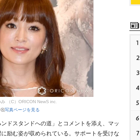
1
2
3
4
5
 （C）ORICON NewS inc.
写真ページを見る
6
ンドスタンドへの道」とコメントを添え、マッ
7
習に励む姿が収められている。サポートを受けな