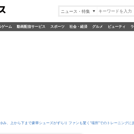
ニュース・特集
&ゲーム
動画配信サービス
スポーツ
社会・経済
グルメ
ビューティ
ラ
ゆみ、上から下まで豪華シューズがずらり ファンも驚く“場所”でのトレーニングに反