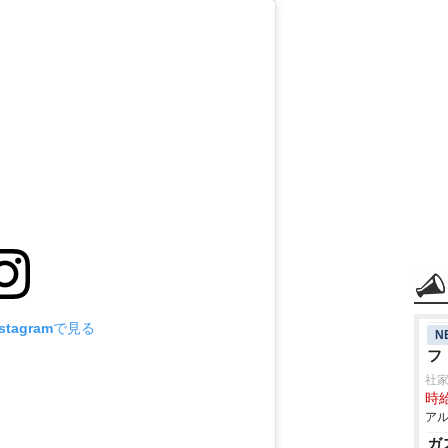
tagramで見る
N
フ
社
時給
アル
ガ