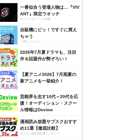
一番似合う登場人物は…『VIV
ANT』限定ウオッチ
オリコンタイアップ特集
自販機にピッ！ですぐに買え
ちゃう
（PR）ジハンピ
2026年7月夏ドラマも、注目
作＆話題作が勢ぞろい！
【夏アニメ2026】7月期夏の
新アニメを一挙紹介！
芸能界を志す10代～20代を応
援！オーディション・スクー
ル情報はDeview
漫画読み放題サブスクおすす
め11選【徹底比較】
オリコン顧客満足度ランキング