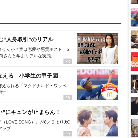
む“人身取引”のリアル
ませんか？実は恋愛や悪質ホスト、S
海荷さんと学ぶリアルな実態。
支える「小学生の甲子園」
与えられる「マクドナルド・ワッペ
指す
い”にキュンが止まらん！
OVE SONG）』が8／５よりJ:C
アラブ！