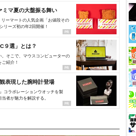
ァミマ夏の大盤振る舞い
ミリーマートの人気企画「お値段その
、シリーズ初の年2回開催！
C９選」とは？
い。そこで、マウスコンピューターの
をご紹介！
界観表現した腕時計登場
NT』コラボレーションウオッチを製
担当者が魅力を解説する。