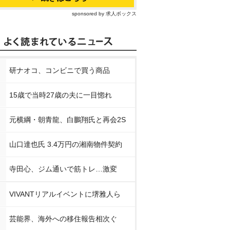
sponsored by 求人ボックス
研ナオコ、コンビニで買う商品
15歳で当時27歳の夫に一目惚れ
元横綱・朝青龍、白鵬翔氏と再会2S
山口達也氏 3.4万円の湘南物件契約
寺田心、ジム通いで筋トレ…激変
VIVANTリアルイベントに堺雅人ら
芸能界、海外への移住報告相次ぐ