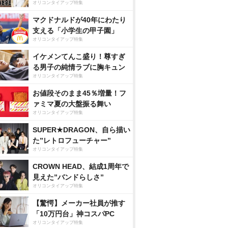
オリコンタイアップ特集
マクドナルドが40年にわたり
支える「小学生の甲子園」
オリコンタイアップ特集
イケメンてんこ盛り！尊すぎ
る男子の純情ラブに胸キュン
オリコンタイアップ特集
お値段そのまま45％増量！フ
ァミマ夏の大盤振る舞い
オリコンタイアップ特集
SUPER★DRAGON、自ら描い
た”レトロフューチャー”
オリコンタイアップ特集
CROWN HEAD、結成1周年で
見えた”バンドらしさ”
オリコンタイアップ特集
【驚愕】メーカー社員が推す
「10万円台」神コスパPC
オリコンタイアップ特集