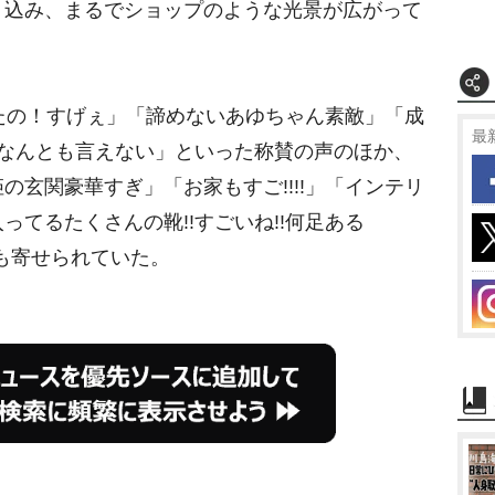
り込み、まるでショップのような光景が広がって
たの！すげぇ」「諦めないあゆちゃん素敵」「成
最
がなんとも言えない」といった称賛の声のほか、
の玄関豪華すぎ」「お家もすご!!!!」「インテリ
てるたくさんの靴!!すごいね!!何足ある
応も寄せられていた。