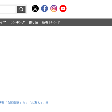
イフ
ランキング
推し活
新着トレンド
響「玄関豪華すぎ」「お家もすご!!」