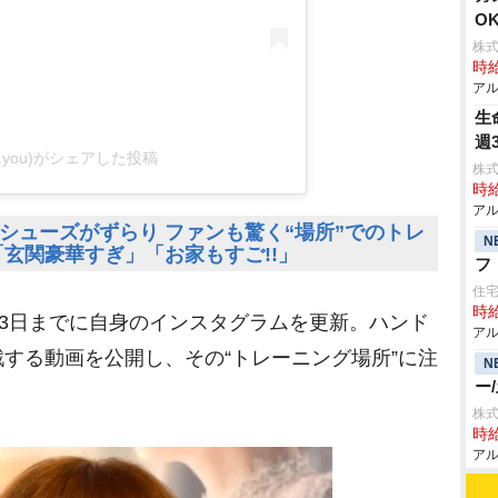
O
株式
時給
アル
生
週
(@a.you)がシェアした投稿
株式
時給
アル
シューズがずらり ファンも驚く“場所”でのトレ
N
玄関豪華すぎ」「お家もすご!!」
フ
住
時給
13日までに自身のインスタグラムを更新。ハンド
アル
する動画を公開し、その“トレーニング場所”に注
N
ー
株式
時給
アル