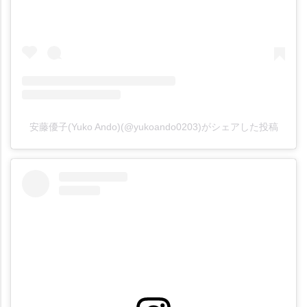
安藤優子(Yuko Ando)(@yukoando0203)がシェアした投稿