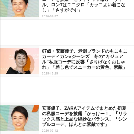
ル、ロンTはユニクロ「カッコよい着こな
し」「さすがです」
2026-01-27
67歳・安藤優子、老舗ブランドのもこもこ
カーディガン×ジーンズ 冬の“カジュア
ル”私服コーデに反響「さりげなくおしゃ
れ」「差し色でスニーカーの黄色、素敵」
2025-12-25
安藤優子、ZARAアイテムでまとめた初夏
の私服コーデを披露「かっけー！」「リラ
ックス感と上品な絶妙なバランス」「シン
プルコーデ、ほんとに素敵です」
2026-05-12