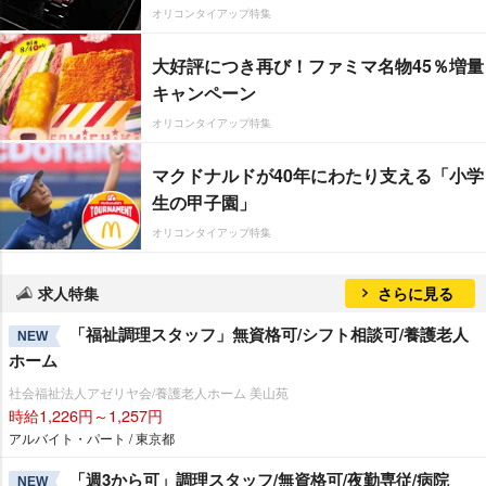
オリコンタイアップ特集
大好評につき再び！ファミマ名物45％増量
キャンペーン
オリコンタイアップ特集
マクドナルドが40年にわたり支える「小学
生の甲子園」
オリコンタイアップ特集
求人特集
さらに見る
「福祉調理スタッフ」無資格可/シフト相談可/養護老人
NEW
ホーム
社会福祉法人アゼリヤ会/養護老人ホーム 美山苑
時給1,226円～1,257円
アルバイト・パート / 東京都
「週3から可」調理スタッフ/無資格可/夜勤専従/病院
NEW