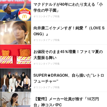
マクドナルドが40年にわたり支える「小
学生の甲子園」
オリコンタイアップ特集
向井康二イケメンすぎ！純愛『（LOVE S
ONG）』
オリコンタイアップ特集
お値段そのまま45％増量！ファミマ夏の
大盤振る舞い
オリコンタイアップ特集
SUPER★DRAGON、自ら描いた”レトロ
フューチャー”
オリコンタイアップ特集
【驚愕】メーカー社員が推す「10万円
台」神コスパPC