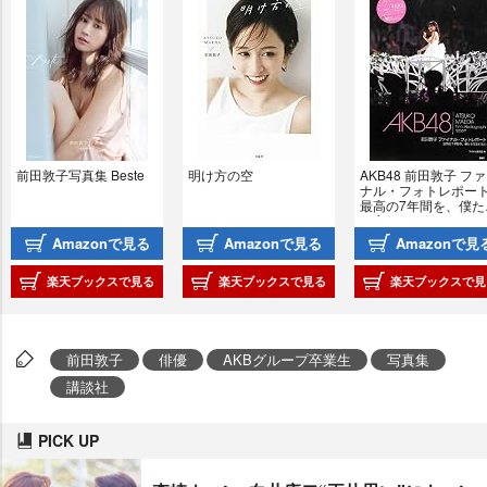
前田敦子写真集 Beste
明け方の空
AKB48 前田敦子 フ
ナル・フォトレポート
最高の7年間を、僕た
は忘れない
Amazonで見る
Amazonで見る
Amazonで見
楽天ブックスで見る
楽天ブックスで見る
楽天ブックスで見
前田敦子
俳優
AKBグループ卒業生
写真集
講談社
PICK UP