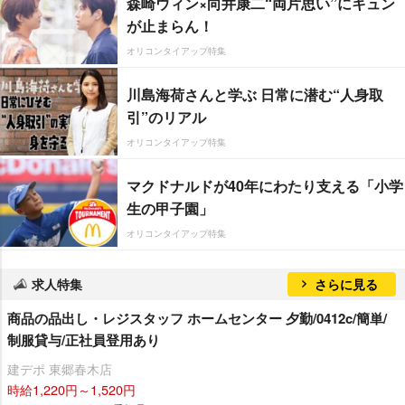
森崎ウィン×向井康二“両片思い”にキュン
が止まらん！
オリコンタイアップ特集
川島海荷さんと学ぶ 日常に潜む“人身取
引”のリアル
オリコンタイアップ特集
マクドナルドが40年にわたり支える「小学
生の甲子園」
オリコンタイアップ特集
求人特集
さらに見る
商品の品出し・レジスタッフ ホームセンター 夕勤/0412c/簡単/
制服貸与/正社員登用あり
建デポ 東郷春木店
時給1,220円～1,520円