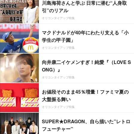
川島海荷さんと学ぶ 日常に潜む“人身取
引”のリアル
オリコンタイアップ特集
マクドナルドが40年にわたり支える「小
学生の甲子園」
オリコンタイアップ特集
向井康二イケメンすぎ！純愛『（LOVE S
ONG）』
オリコンタイアップ特集
お値段そのまま45％増量！ファミマ夏の
大盤振る舞い
オリコンタイアップ特集
SUPER★DRAGON、自ら描いた”レトロ
フューチャー”