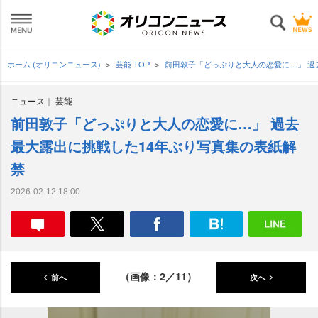
ホーム (オリコンニュース)
芸能 TOP
前田敦子「どっぷりと大人の恋愛に…」 過
ニュース
芸能
前田敦子「どっぷりと大人の恋愛に…」 過去
最大露出に挑戦した14年ぶり写真集の表紙解
禁
2026-02-12 18:00
（画像：2／11）
前へ
次へ