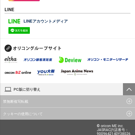
LINE
LINEアカウントメディア
PC版に切り替え
禁無断複写転載
クッキーの使用について
© oricon ME inc.
JASRAC許諾番号：
9009642140Y38026