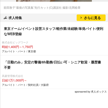
前田敦子“最後の写真集”先行カット(C)講談社 撮影/北岡稔章
求人特集
さらに見る
東京ドーム/イベント設営スタッフ/軽作業/未経験/単発バイト/便利
なWEB登録
株式会社ビッグワーク
時給1,400円～1,750円
アルバイト・パート / 東京都
「日勤のみ」安定の警備/8h勤務/日払い可・シニア歓迎・履歴書
不要
髙菱管理株式会社
日給1万1,000円～
アルバイト・パート / 契約社員 / 大阪府
sponsored by 求人ボックス