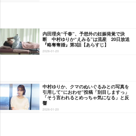
内田理央“千春”、予想外の妊娠発覚で決
断 中村ゆりか“えみる”は流産 20日放送
『略奪奪婚』第3話【あらすじ】
2026-01-20
中村ゆりか、クマのぬいぐるみとの写真を
引用して“におわせ”投稿「刮目しますっ」
「そう言われるとめっちゃ気になる」と反
響
2026-01-20