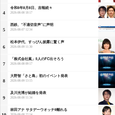
令和8年8月8日、吉報続々
4
2026-08-08 18:17
西鉄、“不適切音声”に声明
5
2026-08-07 12:34
松本伊代、すっぴん披露に驚く声
6
2026-08-09 11:30
「株式会社嵐」5人のFC出そろう
7
2026-08-08 09:17
大野智「さと島」初のイベント発表
8
2026-08-09 13:15
及川光博が結婚を発表
9
2026-08-08 11:34
林田アナ サタデーウオッチ9離れる
10
2026-08-08 22:14