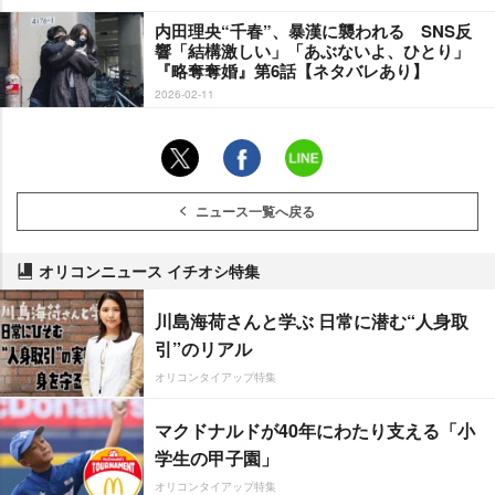
内田理央“千春”、暴漢に襲われる SNS反
響「結構激しい」「あぶないよ、ひとり」
『略奪奪婚』第6話【ネタバレあり】
2026-02-11
ニュース一覧へ戻る
オリコンニュース イチオシ特集
川島海荷さんと学ぶ 日常に潜む“人身取
引”のリアル
オリコンタイアップ特集
マクドナルドが40年にわたり支える「小
学生の甲子園」
オリコンタイアップ特集