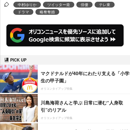
中村ゆりか
ツイッター発
俳優
テレ東
ドラマ
略奪奪婚
PICK UP
マクドナルドが40年にわたり支える「小学
生の甲子園」
オリコンタイアップ特集
川島海荷さんと学ぶ 日常に潜む“人身取
引”のリアル
オリコンタイアップ特集