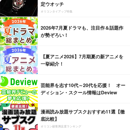
定ウオッチ
オリコンタイアップ特集
2026年7月夏ドラマも、注目作＆話題作
が勢ぞろい！
【夏アニメ2026】7月期夏の新アニメを
一挙紹介！
芸能界を志す10代～20代を応援！ オー
ディション・スクール情報はDeview
漫画読み放題サブスクおすすめ11選【徹
底比較】
オリコン顧客満足度ランキング