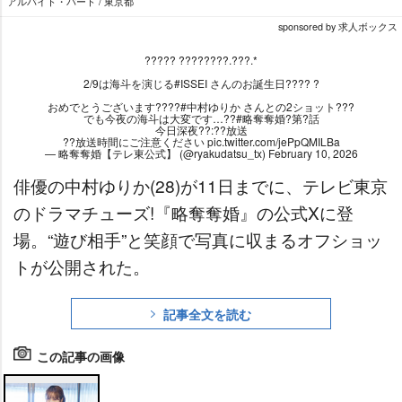
アルバイト・パート / 東京都
sponsored by 求人ボックス
????? ????????.???.*
2/9は海斗を演じる
#ISSEI
さんのお誕生日???? ?
おめでとうございます????
#中村ゆりか
さんとの2ショット???
でも今夜の海斗は大変です…??
#略奪奪婚
?第?話
今日深夜??:??放送
??放送時間にご注意ください
pic.twitter.com/jePpQMILBa
— 略奪奪婚【テレ東公式】 (@ryakudatsu_tx)
February 10, 2026
俳優の中村ゆりか(28)が11日までに、テレビ東京
のドラマチューズ!『略奪奪婚』の公式Xに登
場。“遊び相手”と笑顔で写真に収まるオフショッ
トが公開された。
記事全文を読む
この記事の画像