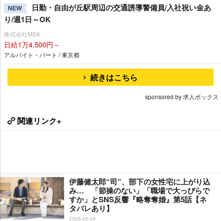
日勤・自由が丘駅周辺の交通誘導警備員/入社祝い金あ
NEW
り/週1日～OK
株式会社MSK
日給1万4,500円～
アルバイト・パート / 東京都
続きはこちら
sponsored by 求人ボックス
関連リンク+
伊藤健太郎“司”、部下の女性宅に上がり込
み… 「節操のない」「職場で大っぴらで
すか」とSNS反響『略奪奪婚』第5話【ネ
タバレあり】
2026-02-04