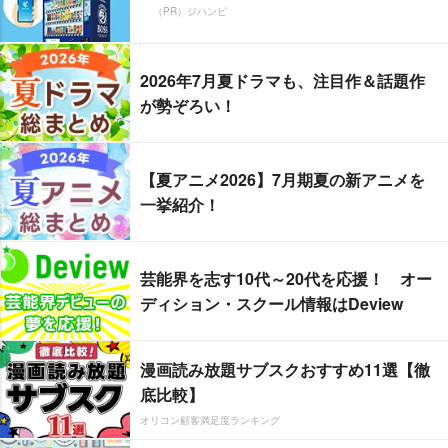
（PR）ジハンピ
2026年7月夏ドラマも、注目作＆話題作
が勢ぞろい！
【夏アニメ2026】7月期夏の新アニメを
一挙紹介！
芸能界を志す10代～20代を応援！ オー
ディション・スクール情報はDeview
漫画読み放題サブスクおすすめ11選【徹
底比較】
オリコン顧客満足度ランキング