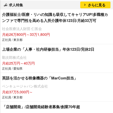
求人特集
さらに見る
介護福祉士/医療・リハの知識も吸収してキャリアUP!多職種カ
ンファで専門性を高める入所介護年休123日/月給33万可
社会医療法人財団 仁医会
月給26万800円～33万1,800円
正社員 / 東京都
上場企業の「人事・社内研修担当」年休123日/完休2日
勤次郎株式会社
月給25万円～40万円
正社員 / 愛知県
英語を活かせる映像機器の「MarCom担当」
ベンキュージャパン株式会社
月給37万5,000円～
正社員 / 東京都
「店舗開発」/店舗開発経験者募集/創業70年超