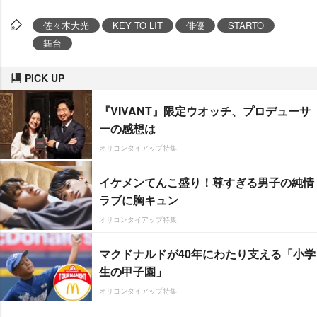
佐々木大光
KEY TO LIT
俳優
STARTO
舞台
PICK UP
『VIVANT』限定ウオッチ、プロデューサ
ーの感想は
オリコンタイアップ特集
イケメンてんこ盛り！尊すぎる男子の純情
ラブに胸キュン
オリコンタイアップ特集
マクドナルドが40年にわたり支える「小学
生の甲子園」
オリコンタイアップ特集