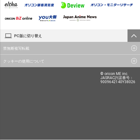
PC版に切り替え
禁無断複写転載
クッキーの使用について
© oricon ME inc.
JASRAC許諾番号：
9009642140Y38026