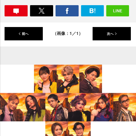
（画像：1／1）
前へ
次へ