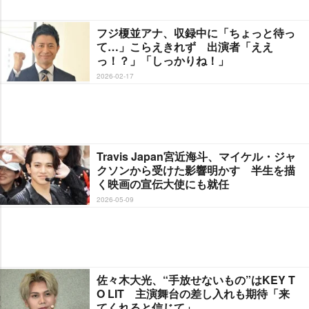
フジ榎並アナ、収録中に「ちょっと待っ
て…」こらえきれず 出演者「ええ
っ！？」「しっかりね！」
2026-02-17
Travis Japan宮近海斗、マイケル・ジャ
クソンから受けた影響明かす 半生を描
く映画の宣伝大使にも就任
2026-05-09
佐々木大光、“手放せないもの”はKEY T
O LIT 主演舞台の差し入れも期待「来
てくれると信じて」