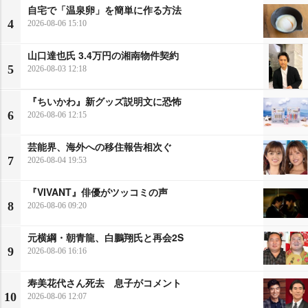
自宅で「温泉卵」を簡単に作る方法
4
2026-08-06 15:10
山口達也氏 3.4万円の湘南物件契約
5
2026-08-03 12:18
『ちいかわ』新グッズ説明文に恐怖
6
2026-08-06 12:15
芸能界、海外への移住報告相次ぐ
7
2026-08-04 19:53
『VIVANT』俳優がツッコミの声
8
2026-08-06 09:20
元横綱・朝青龍、白鵬翔氏と再会2S
9
2026-08-06 16:16
寿美花代さん死去 息子がコメント
10
2026-08-06 12:07