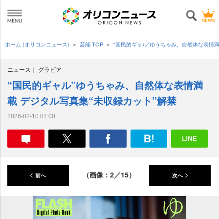
ホーム (オリコンニュース)
芸能 TOP
“国民的ギャル”ゆうちゃみ、自然体な表情満
ニュース
グラビア
“国民的ギャル”ゆうちゃみ、自然体な表情満
載 デジタル写真集“未収録カット”解禁
2026-02-10 07:00
（画像：2／15）
前へ
次へ