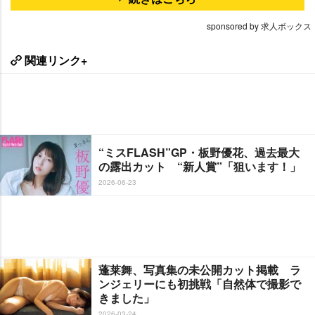
sponsored by 求人ボックス
関連リンク+
“ミスFLASH”GP・板野優花、過去最大
の露出カット “新人賞”「狙います！」
2026-06-23
蓬莱舞、写真集の未公開カット掲載 ラ
ンジェリーにも初挑戦「自然体で撮影で
きました」
2026-03-24