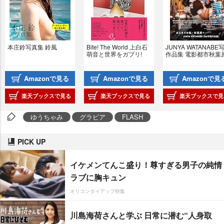
本庄鈴写真集 鈴風
Bite! The World 上白石
JUNYA WATANABE
萌音と世界をガブリ!
作品集 電影都市秋葉
Amazonで見る
Amazonで見る
Amazonで見
楽天ブックスで見る
楽天ブックスで見る
楽天ブックスで見
ゆうちゃみ
グラビア
FLASH
PICK UP
イケメンてんこ盛り！尊すぎる男子の純情
ラブに胸キュン
オリコンタイアップ特集
川島海荷さんと学ぶ 日常に潜む“人身取