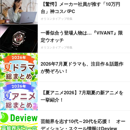
【驚愕】メーカー社員が推す「10万円
台」神コスパPC
オリコンタイアップ特集
一番似合う登場人物は…『VIVANT』限
定ウオッチ
オリコンタイアップ特集
2026年7月夏ドラマも、注目作＆話題作
が勢ぞろい！
【夏アニメ2026】7月期夏の新アニメを
一挙紹介！
芸能界を志す10代～20代を応援！ オー
ディション・スクール情報はDeview