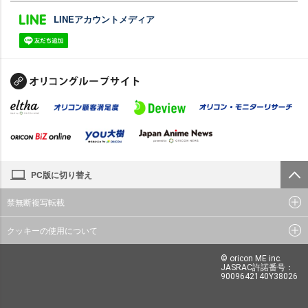
LINEアカウントメディア
PC版に切り替え
禁無断複写転載
クッキーの使用について
© oricon ME inc.
JASRAC許諾番号：
9009642140Y38026