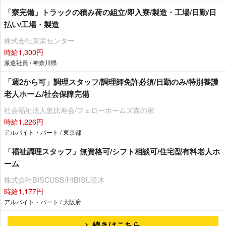
「寮完備」トラックの積み荷の組立/即入寮/製造・工場/日勤/日
払い/工場・製造
株式会社京栄センター
時給1,300円
派遣社員 / 神奈川県
「週2から可」調理スタッフ/調理師免許必須/日勤のみ/特別養護
老人ホーム/社会保障完備
社会福祉法人恵比寿会/フェローホームズ森の家
時給1,226円
アルバイト・パート / 東京都
「福祉調理スタッフ」無資格可/シフト相談可/住宅型有料老人ホ
ーム
株式会社BISCUSS/HIBISU茨木
時給1,177円
アルバイト・パート / 大阪府
続きはこちら