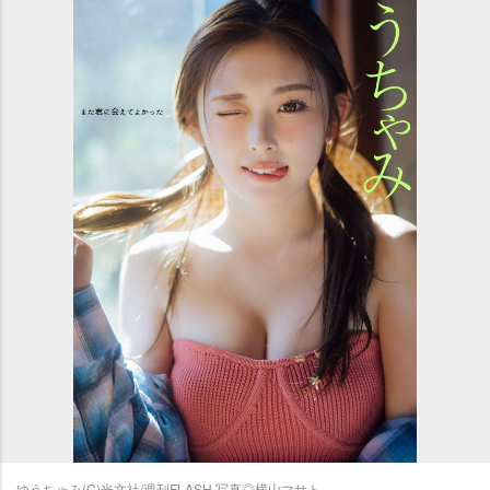
ゆうちゃみ(C)光文社/週刊FLASH 写真◎横山マサト