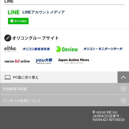
LINE
LINEアカウントメディア
PC版に切り替え
禁無断複写転載
クッキーの使用について
© oricon ME inc.
JASRAC許諾番号：
9009642140Y38026