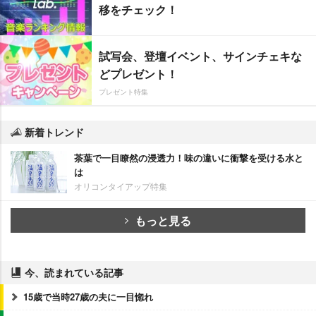
移をチェック！
試写会、登壇イベント、サインチェキな
どプレゼント！
プレゼント特集
新着トレンド
茶葉で一目瞭然の浸透力！味の違いに衝撃を受ける水と
は
オリコンタイアップ特集
もっと見る
今、読まれている記事
15歳で当時27歳の夫に一目惚れ