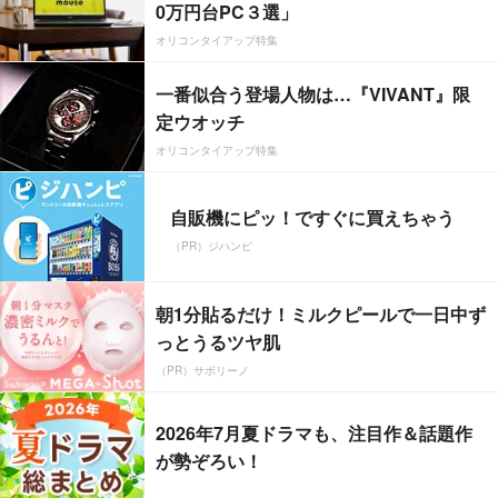
0万円台PC３選」
オリコンタイアップ特集
一番似合う登場人物は…『VIVANT』限
定ウオッチ
オリコンタイアップ特集
自販機にピッ！ですぐに買えちゃう
（PR）ジハンピ
朝1分貼るだけ！ミルクピールで一日中ず
っとうるツヤ肌
（PR）サボリーノ
2026年7月夏ドラマも、注目作＆話題作
が勢ぞろい！