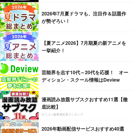
2026年7月夏ドラマも、注目作＆話題作
が勢ぞろい！
【夏アニメ2026】7月期夏の新アニメを
一挙紹介！
芸能界を志す10代～20代を応援！ オー
ディション・スクール情報はDeview
漫画読み放題サブスクおすすめ11選【徹
底比較】
オリコン顧客満足度ランキング
2026年動画配信サービスおすすめ40選