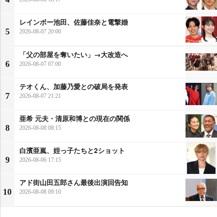
レインボー池田、佐藤佳奈と電撃婚
5
2026-08-07 20:00
「父の部屋を奪いたい」→大改造へ
6
2026-08-07 07:00
テオくん、加藤乃愛との破局を発表
7
2026-08-07 21:21
亜希 元夫・清原和博との現在の関係
8
2026-08-08 08:15
白濱亜嵐、姪っ子たちと2ショット
9
2026-08-06 17:15
アド街山田五郎さん最後出演回告知
10
2026-08-08 09:10