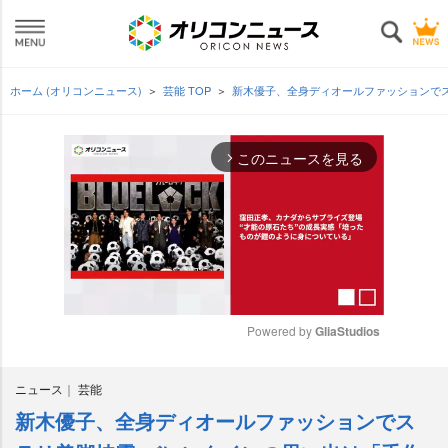
ホーム (オリコンニュース)
芸能 TOP
新木優子、全身ディオールファッションで
このニュースを見る
arrow_forward_ios
Powered by 
GliaStudios
M
ニュース
芸能
u
t
新木優子、全身ディオールファッションでス
e