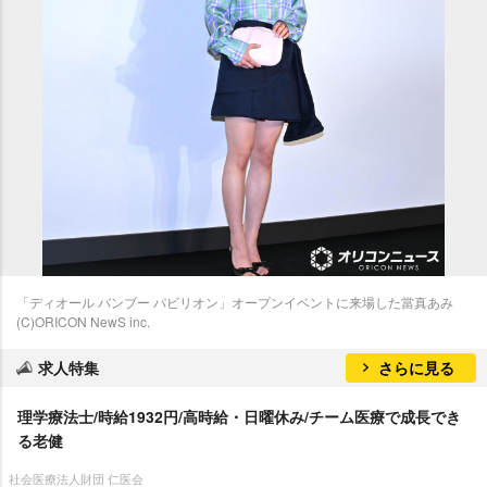
「ディオール バンブー パビリオン」オープンイベントに来場した當真あみ
(C)ORICON NewS inc.
求人特集
さらに見る
理学療法士/時給1932円/高時給・日曜休み/チーム医療で成長でき
る老健
社会医療法人財団 仁医会