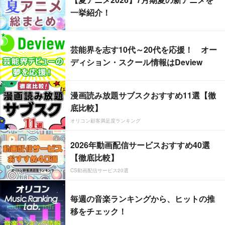
一挙紹介！
芸能界を志す10代～20代を応援！ オー
ディション・スクール情報はDeview
漫画読み放題サブスクおすすめ11選【徹
底比較】
オリコン顧客満足度ランキング
2026年動画配信サービスおすすめ40選
【徹底比較】
CS動画配信サービス20選
毎週の音楽ランキングから、ヒットの推
移をチェック！