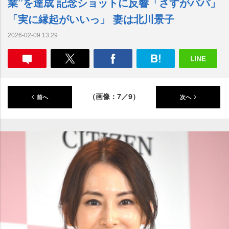
業”を達成 記念ショットに反響「さすがパパ」
「実に縁起がいいっ」 妻は北川景子
2026-02-09 13:29
（画像：7／9）
前へ
次へ