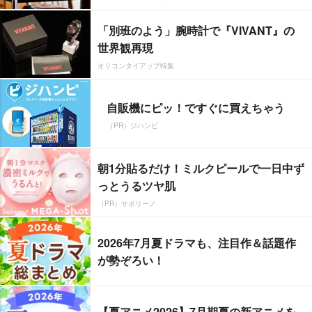
「別班のよう」腕時計で『VIVANT』の
世界観再現
オリコンタイアップ特集
自販機にピッ！ですぐに買えちゃう
（PR）ジハンピ
朝1分貼るだけ！ミルクピールで一日中ず
っとうるツヤ肌
（PR）サボリーノ
2026年7月夏ドラマも、注目作＆話題作
が勢ぞろい！
【夏アニメ2026】7月期夏の新アニメを