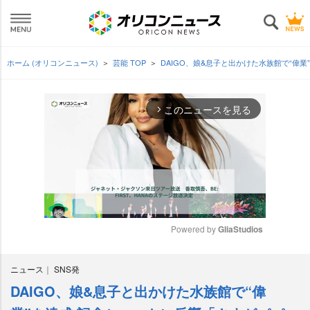
ホーム (オリコンニュース)
芸能 TOP
DAIGO、娘&息子と出かけた水族館で“偉
このニュースを見る
arrow_forward_ios
Powered by 
GliaStudios
M
ニュース
SNS発
u
t
DAIGO、娘&息子と出かけた水族館で“偉
e