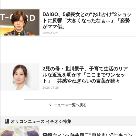
DAIGO、5歳長女との“お出かけ”2ショッ
トに反響「大きくなったなぁ…」「姿勢
がママ似」
2025-12-21
2児の母・北川景子、子育て生活のリア
ルな近況を明かす「ここまでワンセッ
ト」 共感やねぎらいの言葉が続々
2026-04-28
ニュース一覧へ戻る
オリコンニュース イチオシ特集
森崎ウィン×向井康二“両片思い”にキュン