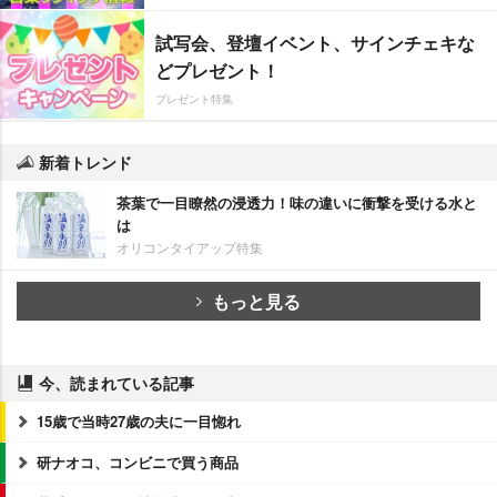
試写会、登壇イベント、サインチェキな
どプレゼント！
プレゼント特集
新着トレンド
茶葉で一目瞭然の浸透力！味の違いに衝撃を受ける水と
は
オリコンタイアップ特集
もっと見る
今、読まれている記事
15歳で当時27歳の夫に一目惚れ
研ナオコ、コンビニで買う商品