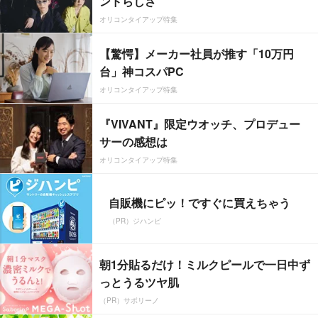
ンドらしさ”
オリコンタイアップ特集
【驚愕】メーカー社員が推す「10万円
台」神コスパPC
オリコンタイアップ特集
『VIVANT』限定ウオッチ、プロデュー
サーの感想は
オリコンタイアップ特集
自販機にピッ！ですぐに買えちゃう
（PR）ジハンピ
朝1分貼るだけ！ミルクピールで一日中ず
っとうるツヤ肌
（PR）サボリーノ