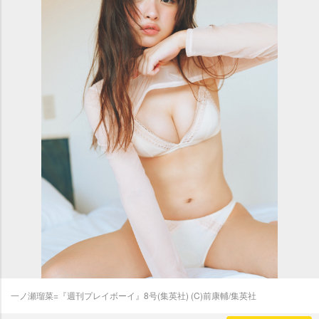
一ノ瀬瑠菜=『週刊プレイボーイ』8号(集英社) (C)前康輔/集英社