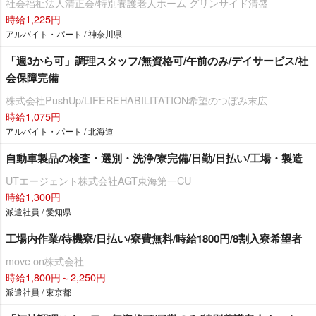
社会福祉法人清正会/特別養護老人ホーム グリンサイド清盛
時給1,225円
アルバイト・パート / 神奈川県
「週3から可」調理スタッフ/無資格可/午前のみ/デイサービス/社
会保障完備
株式会社PushUp/LIFEREHABILITATION希望のつぼみ末広
時給1,075円
アルバイト・パート / 北海道
自動車製品の検査・選別・洗浄/寮完備/日勤/日払い/工場・製造
UTエージェント株式会社AGT東海第一CU
時給1,300円
派遣社員 / 愛知県
工場内作業/待機寮/日払い/寮費無料/時給1800円/8割入寮希望者
move on株式会社
時給1,800円～2,250円
派遣社員 / 東京都