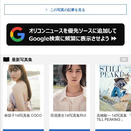
この写真の記事を見る
最新写真集
林鼓子1st写真集 COCO
田淵累生1st写真集RUI
高橋駿一 1st写真集 『
TILL PEAKING 』