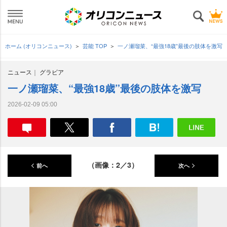
ホーム (オリコンニュース)
芸能 TOP
一ノ瀬瑠菜、“最強18歳”最後の肢体を激写
ニュース
グラビア
一ノ瀬瑠菜、“最強18歳”最後の肢体を激写
2026-02-09 05:00
（画像：2／3）
前へ
次へ