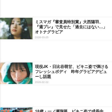
ミスマガ『審査員特別賞』大西陽羽、
『週プレ』で見せた「過去にはない…」
オトナグラビア
2026-05-25
現役JK・日比谷萌甘、ビキニ姿で弾ける
フレッシュボディ 昨年グラビアデビュ
ーし話題
2026-02-02
18歳・一ノ瀬瑠菜、ビキニ姿で成長中