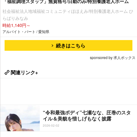
「福祉調理スタッフ」無資格可/日勤のみ/特別養護老人ホーム
社会福祉法人地域福祉コミュニティほほえみ/特別養護老人ホーム ひ
らばりみなみ
時給1,140円～
アルバイト・パート / 愛知県
続きはこちら
sponsored by 求人ボックス
関連リンク+
“令和最強ボディ”七瀬なな、圧巻のスタ
イル＆美貌を惜しげもなく披露
2026-02-02