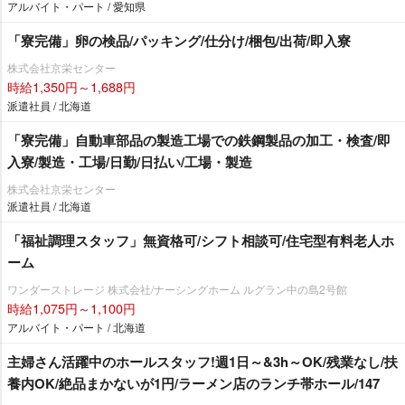
アルバイト・パート / 愛知県
「寮完備」卵の検品/パッキング/仕分け/梱包/出荷/即入寮
株式会社京栄センター
時給1,350円～1,688円
派遣社員 / 北海道
「寮完備」自動車部品の製造工場での鉄鋼製品の加工・検査/即
入寮/製造・工場/日勤/日払い/工場・製造
株式会社京栄センター
派遣社員 / 北海道
「福祉調理スタッフ」無資格可/シフト相談可/住宅型有料老人ホ
ーム
ワンダーストレージ 株式会社/ナーシングホーム ルグラン中の島2号館
時給1,075円～1,100円
アルバイト・パート / 北海道
主婦さん活躍中のホールスタッフ!週1日～&3h～OK/残業なし/扶
養内OK/絶品まかないが1円/ラーメン店のランチ帯ホール/147