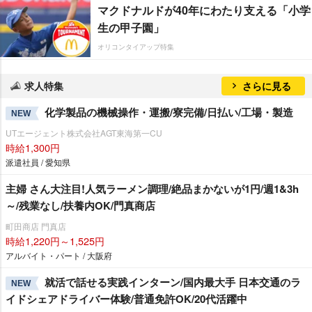
マクドナルドが40年にわたり支える「小学
生の甲子園」
オリコンタイアップ特集
求人特集
さらに見る
化学製品の機械操作・運搬/寮完備/日払い/工場・製造
NEW
UTエージェント株式会社AGT東海第一CU
時給1,300円
派遣社員 / 愛知県
主婦 さん大注目!人気ラーメン調理/絶品まかないが1円/週1&3h
～/残業なし/扶養内OK/門真商店
町田商店 門真店
時給1,220円～1,525円
アルバイト・パート / 大阪府
就活で話せる実践インターン/国内最大手 日本交通のラ
NEW
イドシェアドライバー体験/普通免許OK/20代活躍中