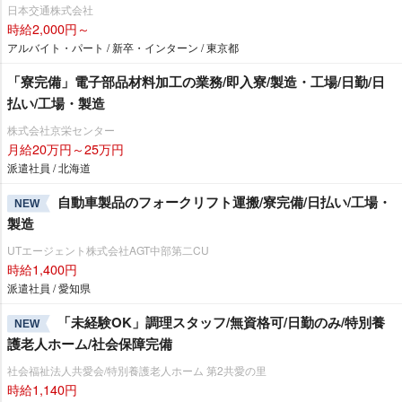
日本交通株式会社
時給2,000円～
アルバイト・パート / 新卒・インターン / 東京都
「寮完備」電子部品材料加工の業務/即入寮/製造・工場/日勤/日
払い/工場・製造
株式会社京栄センター
月給20万円～25万円
派遣社員 / 北海道
自動車製品のフォークリフト運搬/寮完備/日払い/工場・
NEW
製造
UTエージェント株式会社AGT中部第二CU
時給1,400円
派遣社員 / 愛知県
「未経験OK」調理スタッフ/無資格可/日勤のみ/特別養
NEW
護老人ホーム/社会保障完備
社会福祉法人共愛会/特別養護老人ホーム 第2共愛の里
時給1,140円