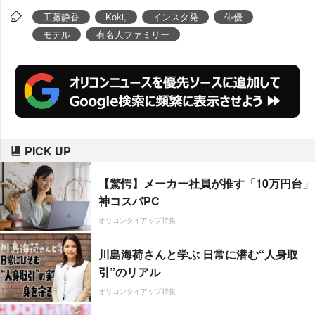
工藤静香
Koki,
インスタ発
俳優
モデル
有名人ファミリー
PICK UP
【驚愕】メーカー社員が推す「10万円台」
神コスパPC
オリコンタイアップ特集
川島海荷さんと学ぶ 日常に潜む“人身取
引”のリアル
オリコンタイアップ特集