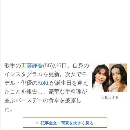
歌手の
工藤静香
(55)が5日、自身の
インスタグラムを更新。次女でモ
デル・俳優の
Koki,
が誕生日を迎え
たことを報告し、豪華な手料理が
拡大する
並ぶバースデーの食卓を披露し
た。
記事全文・写真を大きく見る