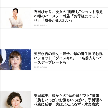
石田ひかり、次女の“顔出し”ショット添え
20歳のバースデー報告「お母様にそっく
り」「成長がまぶしい」
2025-01-23
矢沢永吉の長女・洋子、母の誕生日でお祝
いショット「ダイスキ!!」 “名前入り”バ
ースデープレートも
2025-06-16
安田成美、娘からの“母の日ギフト”披露
「胸もいっぱいお腹もいっぱい」手料理＆
花束に反響 夫はとんねるず・木梨憲武