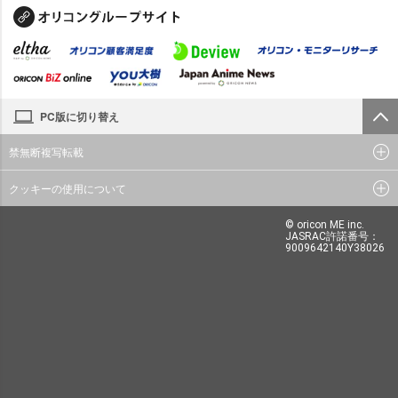
PC版に切り替え
禁無断複写転載
クッキーの使用について
© oricon ME inc.
JASRAC許諾番号：
9009642140Y38026