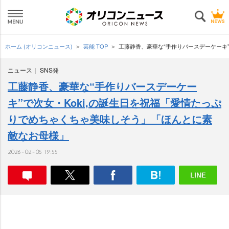
ホーム (オリコンニュース)
芸能 TOP
工藤静香、豪華な“手作りバースデーケーキ
ニュース
SNS発
工藤静香、豪華な“手作りバースデーケー
キ”で次女・Koki,の誕生日を祝福「愛情たっぷ
りでめちゃくちゃ美味しそう」「ほんとに素
敵なお母様」
2026-02-05 19:55