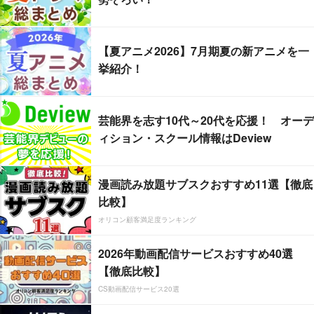
【夏アニメ2026】7月期夏の新アニメを一
挙紹介！
芸能界を志す10代～20代を応援！ オーデ
ィション・スクール情報はDeview
漫画読み放題サブスクおすすめ11選【徹底
比較】
オリコン顧客満足度ランキング
2026年動画配信サービスおすすめ40選
【徹底比較】
CS動画配信サービス20選