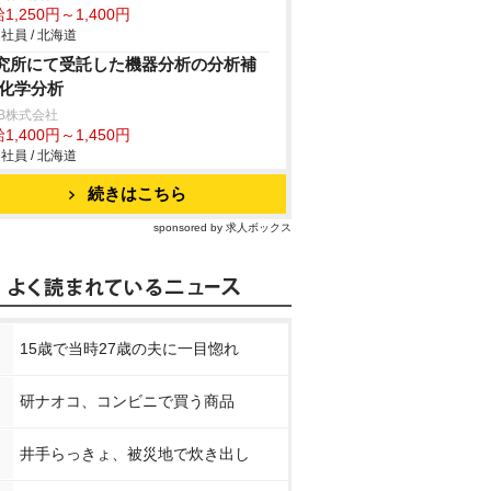
1,250円～1,400円
社員 / 北海道
究所にて受託した機器分析の分析補
/化学分析
B株式会社
1,400円～1,450円
社員 / 北海道
続きはこちら
sponsored by 求人ボックス
15歳で当時27歳の夫に一目惚れ
研ナオコ、コンビニで買う商品
井手らっきょ、被災地で炊き出し