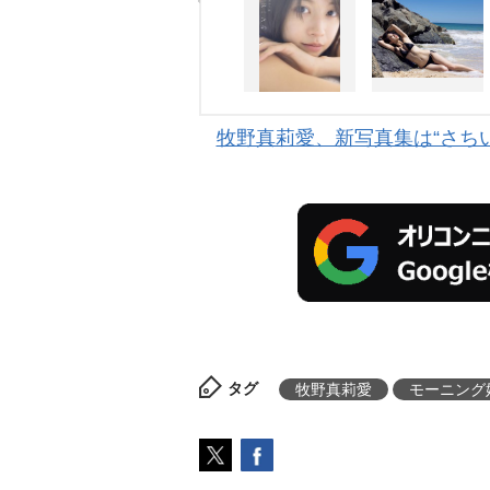
牧野真莉愛、新写真集は“さち
タグ
牧野真莉愛
モーニング娘