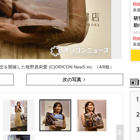
時給
派遣
研
助
WD
時給
派遣
念を開催した牧野真莉愛 (C)ORICON NewS inc. （4/8枚）
次の写真
1
2
3