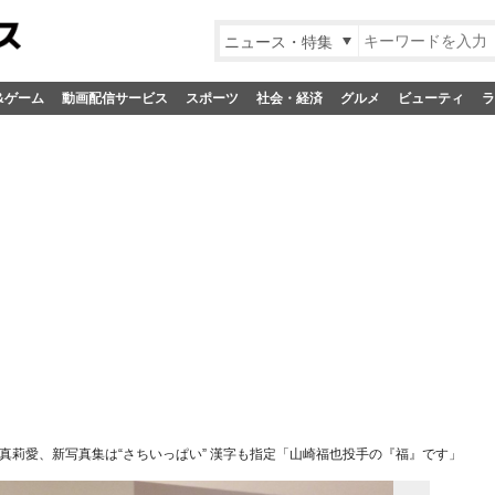
ニュース・特集
&ゲーム
動画配信サービス
スポーツ
社会・経済
グルメ
ビューティ
ラ
真莉愛、新写真集は“さちいっぱい” 漢字も指定「山崎福也投手の『福』です」