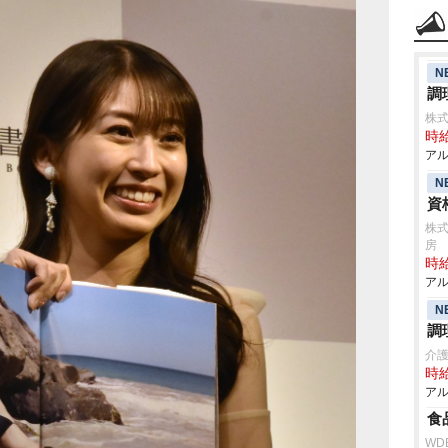
N
調
株式
時給
アル
N
資
株式
房
時給
アル
N
調
介
時給
アル
食
WD