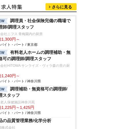
さらに見る
調理員・社会保険完備の職場で
EW
理師/調理スタッフ
会社ニフス 青梅園内の厨房
1,300円～
バイト・パート / 東京都
有料老人ホームの調理補助・無
EW
格可の調理師/調理スタッフ
会社HITOWA サンライズ・ヴィラ森の里の厨
1,240円～
バイト・パート / 神奈川県
調理補助・無資格可の調理師/
EW
理スタッフ
護老人保健施設神奈川苑
1,225円～1,425円
バイト・パート / 神奈川県
品の品質管理業務/化学分析
B株式会社