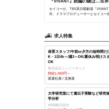
『VIVANT』続編の鍵は…世
セイコーが、TBS系日曜劇場『VIVA
作。ドラマプロデューサーとセイコー
求人特集
保育スタッフ/午前or夕方の短時間だ
K・1日4h～/週3～OK/夏休み明けス
OK
株式会社ニッソーネット
時給1,450円～
派遣社員 / 北海道
大学研究室にて遺伝子実験など研究補
学分析
WDB株式会社