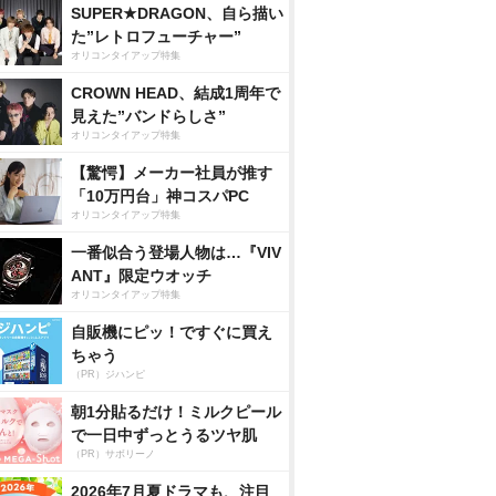
SUPER★DRAGON、自ら描い
た”レトロフューチャー”
オリコンタイアップ特集
CROWN HEAD、結成1周年で
見えた”バンドらしさ”
オリコンタイアップ特集
【驚愕】メーカー社員が推す
「10万円台」神コスパPC
オリコンタイアップ特集
一番似合う登場人物は…『VIV
ANT』限定ウオッチ
オリコンタイアップ特集
自販機にピッ！ですぐに買え
ちゃう
（PR）ジハンピ
朝1分貼るだけ！ミルクピール
で一日中ずっとうるツヤ肌
（PR）サボリーノ
2026年7月夏ドラマも、注目