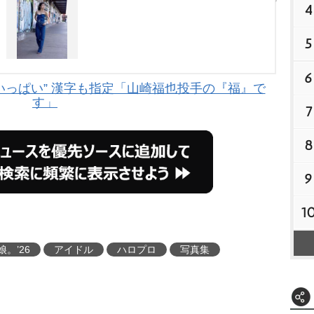
4
5
6
いっぱい” 漢字も指定「山崎福也投手の『福』で
す」
7
8
9
1
。’26
アイドル
ハロプロ
写真集