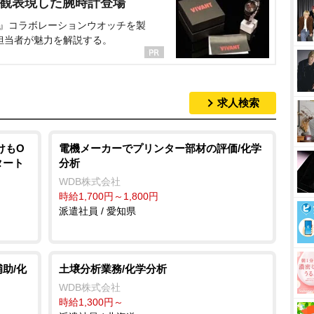
界観表現した腕時計登場
NT』コラボレーションウオッチを製
担当者が魅力を解説する。
求人検索
けもO
電機メーカーでプリンター部材の評価/化学
タート
分析
WDB株式会社
時給1,700円～1,800円
派遣社員 / 愛知県
助/化
土壌分析業務/化学分析
WDB株式会社
時給1,300円～