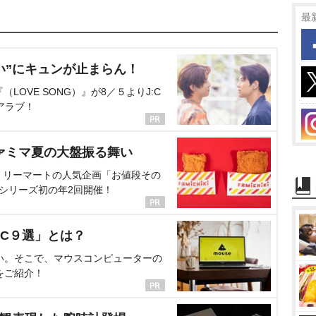
最
い”にキュンが止まらん！
OVE SONG）』が8／５よりJ:C
アラブ！
ァミマ夏の大盤振る舞い
ミリーマートの人気企画「お値段その
、シリーズ初の年2回開催！
C９選」とは？
い。そこで、マウスコンピューターの
をご紹介！