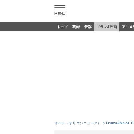
トップ
芸能
音楽
ドラマ&映画
アニメ
ホーム（オリコンニュース）
Drama&Movie T