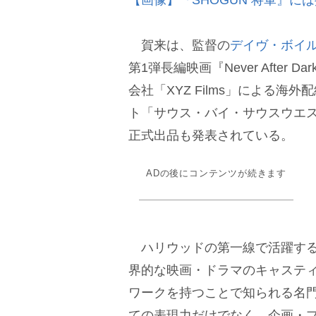
【画像】『SHOGUN 将軍』
賀来は、監督の
デイヴ・ボイ
第1弾長編映画『Never Afte
会社「XYZ Films」による
ト「サウス・バイ・サウスウエス
正式出品も発表されている。
ADの後にコンテンツが続きます
ハリウッドの第一線で活躍するトップ
界的な映画・ドラマのキャステ
ワークを持つことで知られる名
ての表現力だけでなく、企画・