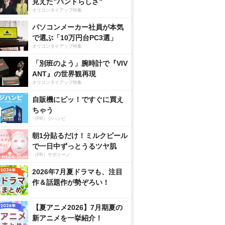
見えた”バンドらしさ”
オリコンタイアップ特集
パソコンメーカー社員が本気
で選ぶ「10万円台PC3選」
オリコンタイアップ特集
「別班のよう」腕時計で『VIV
ANT』の世界観再現
オリコンタイアップ特集
自販機にピッ！ですぐに買え
ちゃう
（PR）ジハンピ
朝1分貼るだけ！ミルクピール
で一日中ずっとうるツヤ肌
（PR）サボリーノ
2026年7月夏ドラマも、注目
作＆話題作が勢ぞろい！
【夏アニメ2026】7月期夏の
新アニメを一挙紹介！