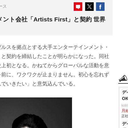
ース
会社「Artists First」と契約 世界
ゼルスを拠点とする大手エンターテインメント・
irst」と契約を締結したことが明らかになった。同社
史上初となる。かねてからグローバルな活動を意
を前に、ワクワクが止まりません。初心を忘れず
んでいきたい」と意気込んでいる。
デ
O
ko
月
正社
デ