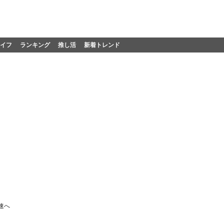
イフ
ランキング
推し活
新着トレンド
加速へ