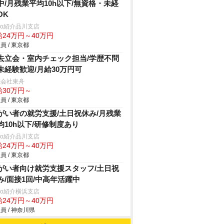
中/月残業平均10h以下/無資格・未経
OK
trio紹介品川支店
給24万円～40万円
員 / 東京都
去立会・室内チェック担当/学歴不問
未経験歓迎/月給30万円可
式会社東舟
給30万円～
員 / 東京都
がい者の就労支援/土日祝休み/月残業
均10h以下/研修制度あり
trio紹介品川支店
給24万円～40万円
員 / 東京都
がい者向け就労支援スタッフ/土日祝
み/面接1回/中高年活躍中
trio紹介横浜支店
給24万円～40万円
員 / 神奈川県