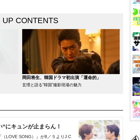
K UP CONTENTS
岡田将生、韓国ドラマ初出演「運命的」
玄理と語る“韓国”撮影現場の魅力
い”にキュンが止まらん！
OVE SONG）』が8／５よりJ:C