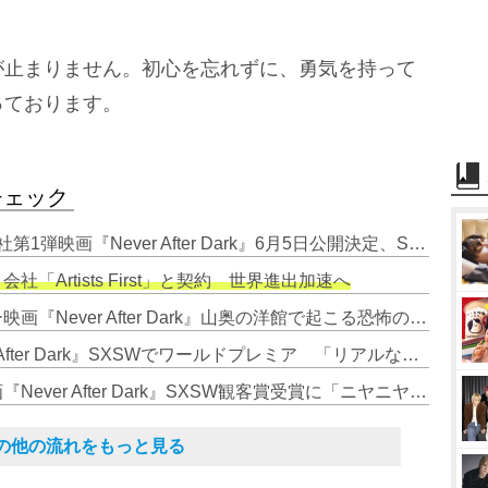
止まりません。初心を忘れずに、勇気を持って
っております。
チェック
1. 賀来賢人×デイヴ・ボイル新会社第1弾映画『Never After Dark』6月5日公開決定、SXSW正式出品の快挙
「Artists First」と契約 世界進出加速へ
3. 賀来賢人プロデュースのホラー映画『Never After Dark』山奥の洋館で起こる恐怖の怪奇現象を捉えた特報映像
4. 賀来賢人×穂志もえか『Never After Dark』SXSWでワールドプレミア 「リアルな反応を肌で感じた」
5. プロデューサー賀来賢人、映画『Never After Dark』SXSW観客賞受賞に「ニヤニヤしております」
その他の流れをもっと見る