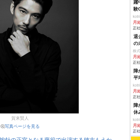
躍
験
ko
月
正社
退
の
株
月
正社
障
平
ko
月
正社
障
休
賀来賢人
ko
月
写真ページを見る
正社