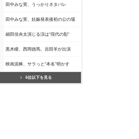
田中みな実、うっかりネタバレ
田中みな実、妊娠発表後初の公の場
細田佳央太演じる涼は“現代の彰”
黒木瞳、西岡徳馬、吉田羊が出演
映画泥棒、サラっと“本名”明かす
6位以下を見る