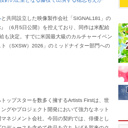
には按針の正室となる藤役で出演する穂志もえか
ル
と共同設立した映像製作会社「SIGNAL181」の
r Dark』（6月5日公開）を控えており、同作は米配給
海外配給も決定。すでに米国最大級のカルチャーイベン
ト（SXSW）2026」のミッドナイター部門への
スターを数多く擁するArtists Firstは、世
ィングやプロジェクト開発において強力なネット
門マネジメント会社。今回の契約では、俳優とし
プロデュースを含めて作品を立ち上げる賀来のク