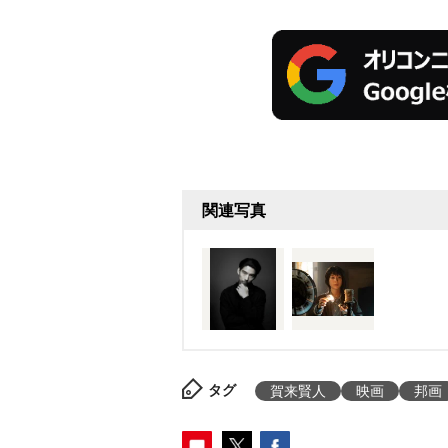
関連写真
タグ
賀来賢人
映画
邦画