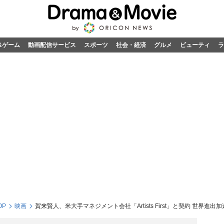
&ゲーム
動画配信サービス
スポーツ
社会・経済
グルメ
ビューティ
ラ
OP
映画
賀来賢人、米大手マネジメント会社「Artists First」と契約 世界進出