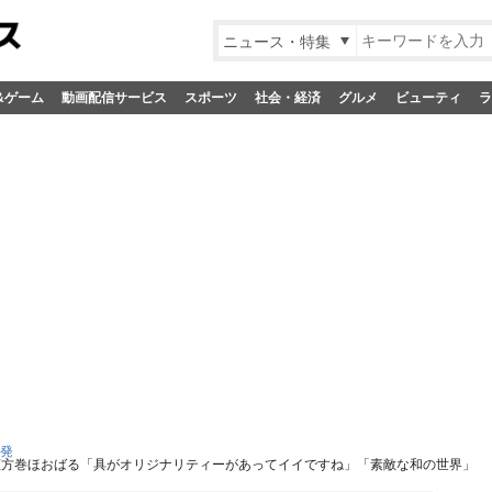
ニュース・特集
&ゲーム
動画配信サービス
スポーツ
社会・経済
グルメ
ビューティ
ラ
S発
恵方巻ほおばる「具がオリジナリティーがあってイイですね」「素敵な和の世界」