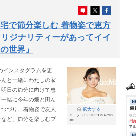
宅で節分楽しむ 着物姿で恵方
オリジナリティーがあってイイ
和の世界」
自身のインスタグラムを更
ゃんと一緒にわたしの家
、明日の節分に向けて恵
て一緒に今年の畑と田ん
N
備
とつづり、着物姿で友人
拡大する
ローラ （C）ORICON NewS
株式
子など、節分を楽しむプ
inc.
日給
アル
N