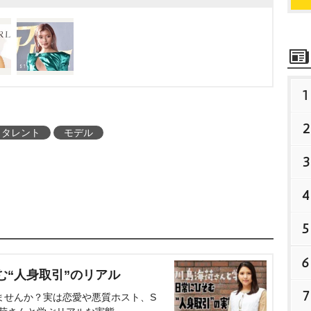
1
2
タレント
モデル
3
4
5
6
む“人身取引”のリアル
7
ませんか？実は恋愛や悪質ホスト、S