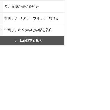
及川光博が結婚を発表
林田アナ サタデーウオッチ9離れる
0
中島歩、出身大学と学部を告白
11位以下を見る