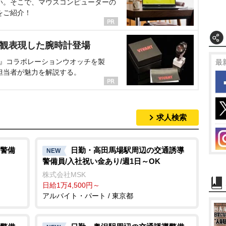
い。そこで、マウスコンピューターの
をご紹介！
界観表現した腕時計登場
NT』コラボレーションウオッチを製
最
担当者が魅力を解説する。
求人検索
警備
日勤・高田馬場駅周辺の交通誘導
NEW
警備員/入社祝い金あり/週1日～OK
株式会社MSK
日給1万4,500円～
アルバイト・パート / 東京都