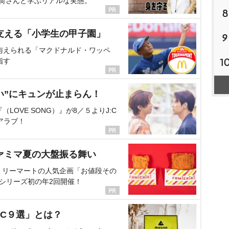
海荷さんと学ぶリアルな実態。
8
支える「小学生の甲子園」
9
与えられる「マクドナルド・ワッペ
1
指す
い”にキュンが止まらん！
OVE SONG）』が8／５よりJ:C
アラブ！
ァミマ夏の大盤振る舞い
ミリーマートの人気企画「お値段その
、シリーズ初の年2回開催！
C９選」とは？