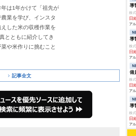
導
年は1年かけて「祖先が
株式
で農業を学び、インスタ
日給
アル
植えした米の収穫作業を
N
写真とともに紹介してき
導
野菜や米作りに挑むこと
株式
日給
アル
N
備
記事全文
株式
日給
アル
N
導
株式
日給
アル