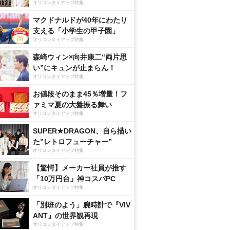
オリコンタイアップ特集
マクドナルドが40年にわたり
支える「小学生の甲子園」
オリコンタイアップ特集
森崎ウィン×向井康二“両片思
い”にキュンが止まらん！
オリコンタイアップ特集
お値段そのまま45％増量！フ
ァミマ夏の大盤振る舞い
オリコンタイアップ特集
SUPER★DRAGON、自ら描い
た”レトロフューチャー”
オリコンタイアップ特集
【驚愕】メーカー社員が推す
「10万円台」神コスパPC
オリコンタイアップ特集
「別班のよう」腕時計で『VIV
ANT』の世界観再現
オリコンタイアップ特集