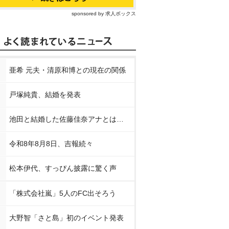
sponsored by 求人ボックス
亜希 元夫・清原和博との現在の関係
戸塚純貴、結婚を発表
池田と結婚した佐藤佳奈アナとは…
令和8年8月8日、吉報続々
松本伊代、すっぴん披露に驚く声
「株式会社嵐」5人のFC出そろう
大野智「さと島」初のイベント発表