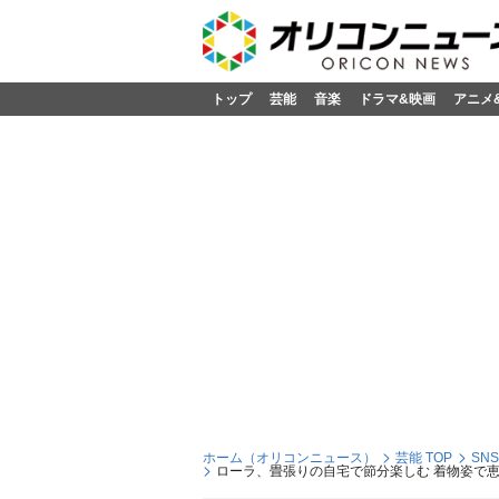
トップ
芸能
音楽
ドラマ&映画
アニメ
ホーム（オリコンニュース）
芸能 TOP
SN
ローラ、畳張りの自宅で節分楽しむ 着物姿で