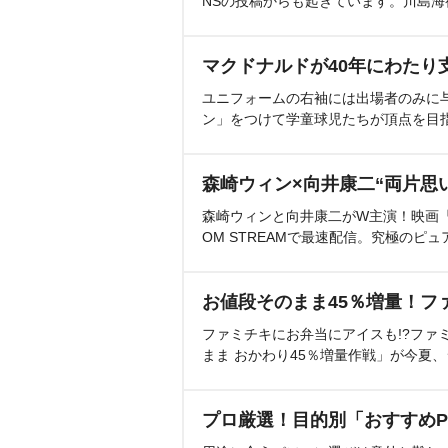
NSの投稿からも起きています。川島
マクドナルドが40年にわたり
ユニフォームの右袖には出場者のみに
ン」をつけて学童球児たちが頂点を目
森崎ウィン×向井康二“両片思
森崎ウィンと向井康二がW主演！映画『（L
OM STREAMで最速配信。究極のピュ
お値段そのまま45％増量！フ
ファミチキにお弁当にアイスも!?ファ
まま おかわり45％増量作戦」が今夏
プロ厳選！目的別「おすすめP