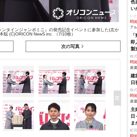
色
い
いと
時給
アル
レンタインジャンボミニ』の発売記念イベントに参加した(左か
(C)ORICON NewS inc. （7/10枚）
「
即
次の写真
製
株
時給
派遣
建
日
株
時給
派遣
主
日
ま
ホ
町田
時給