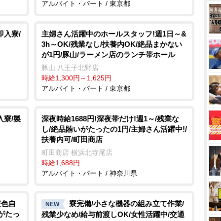
アルバイト・パート / 東京都
即入寮/
主婦さん活躍中のホールスタッフ!週1日～&
3h～OK/残業なし/扶養内OK/絶品まかない
が1円/豚山/ラーメン店のランチ帯ホール
豚山 八王子北野店
時給1,300円～1,625円
アルバイト・パート / 東京都
入寮/製
深夜時給1688円!深夜帯だけ!週1～/残業な
し/絶品賄いがたったの1円/主婦さん活躍中!/
扶養内可/町田商店
町田商店 横浜北寺尾店
時給1,688円
アルバイト・パート / 神奈川県
髪色自
寮完備/小さな機器の組み立て作業/
NEW
いがたっ
残業少なめ/給与前渡しOK/女性活躍中/交通