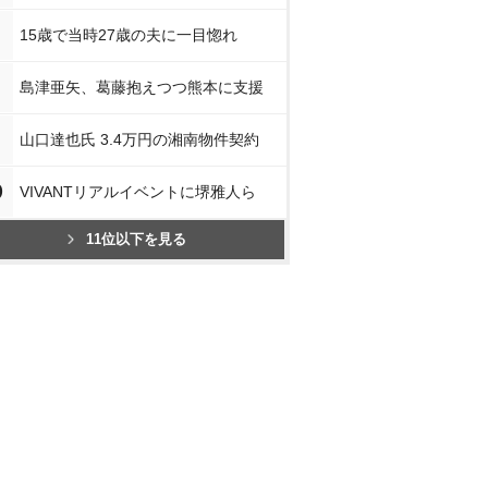
15歳で当時27歳の夫に一目惚れ
島津亜矢、葛藤抱えつつ熊本に支援
山口達也氏 3.4万円の湘南物件契約
0
VIVANTリアルイベントに堺雅人ら
11位以下を見る