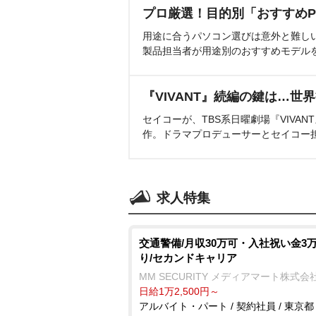
プロ厳選！目的別「おすすめP
用途に合うパソコン選びは意外と難し
製品担当者が用途別のおすすめモデル
『VIVANT』続編の鍵は…世
セイコーが、TBS系日曜劇場『VIVA
作。ドラマプロデューサーとセイコー
求人特集
交通警備/月収30万可・入社祝い金3
り/セカンドキャリア
MM SECURITY メディアマート株式会
日給1万2,500円～
アルバイト・パート / 契約社員 / 東京都