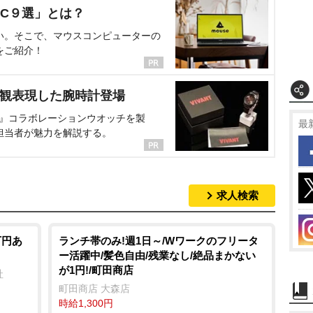
C９選」とは？
い。そこで、マウスコンピューターの
をご紹介！
界観表現した腕時計登場
NT』コラボレーションウオッチを製
最
担当者が魅力を解説する。
求人検索
万円あ
ランチ帯のみ!週1日～/Wワークのフリータ
ー活躍中/髪色自由/残業なし/絶品まかない
が1円!/町田商店
社
町田商店 大森店
時給1,300円