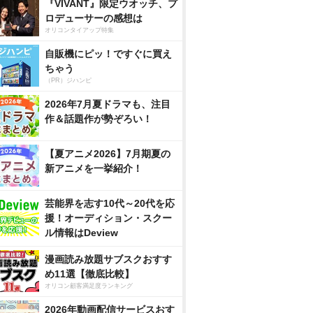
『VIVANT』限定ウオッチ、プ
ロデューサーの感想は
オリコンタイアップ特集
自販機にピッ！ですぐに買え
ちゃう
（PR）ジハンピ
2026年7月夏ドラマも、注目
作＆話題作が勢ぞろい！
【夏アニメ2026】7月期夏の
新アニメを一挙紹介！
芸能界を志す10代～20代を応
援！オーディション・スクー
ル情報はDeview
漫画読み放題サブスクおすす
め11選【徹底比較】
オリコン顧客満足度ランキング
2026年動画配信サービスおす