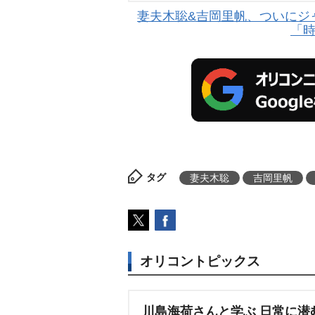
妻夫木聡&吉岡里帆、ついにジ
「
タグ
妻夫木聡
吉岡里帆
オリコントピックス
川島海荷さんと学ぶ 日常に潜