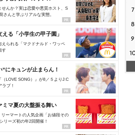
ませんか？実は恋愛や悪質ホスト、S
7
海荷さんと学ぶリアルな実態。
8
支える「小学生の甲子園」
9
与えられる「マクドナルド・ワッペ
指す
1
い”にキュンが止まらん！
OVE SONG）』が8／５よりJ:C
アラブ！
ァミマ夏の大盤振る舞い
ミリーマートの人気企画「お値段その
、シリーズ初の年2回開催！