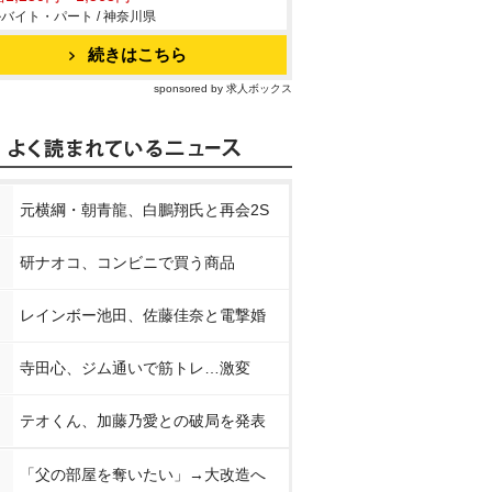
バイト・パート / 神奈川県
続きはこちら
sponsored by 求人ボックス
元横綱・朝青龍、白鵬翔氏と再会2S
研ナオコ、コンビニで買う商品
レインボー池田、佐藤佳奈と電撃婚
寺田心、ジム通いで筋トレ…激変
テオくん、加藤乃愛との破局を発表
「父の部屋を奪いたい」→大改造へ