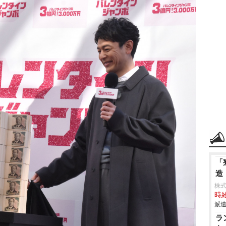
「
造
株
時給
派遣
ラ