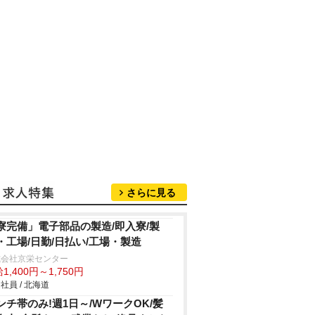
さらに見る
寮完備」電子部品の製造/即入寮/製
・工場/日勤/日払い/工場・製造
式会社京栄センター
1,400円～1,750円
社員 / 北海道
ンチ帯のみ!週1日～/WワークOK/髪