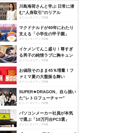
川島海荷さんと学ぶ 日常に潜
む“人身取引”のリアル
オリコンタイアップ特集
マクドナルドが40年にわたり
支える「小学生の甲子園」
オリコンタイアップ特集
イケメンてんこ盛り！尊すぎ
る男子の純情ラブに胸キュン
オリコンタイアップ特集
お値段そのまま45％増量！フ
ァミマ夏の大盤振る舞い
オリコンタイアップ特集
SUPER★DRAGON、自ら描い
た”レトロフューチャー”
オリコンタイアップ特集
パソコンメーカー社員が本気
で選ぶ「10万円台PC3選」
オリコンタイアップ特集