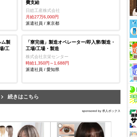
費支給
日総工産株式会社
月給27万6,000円
派遣社員 / 東京都
ルム製
「寮完備」製造オペレーター/即入寮/製造・
場/工
工場/工場・製造
株式会社京栄センター
時給1,350円～1,688円
派遣社員 / 愛知県
続きはこちら
sponsored by 求人ボックス