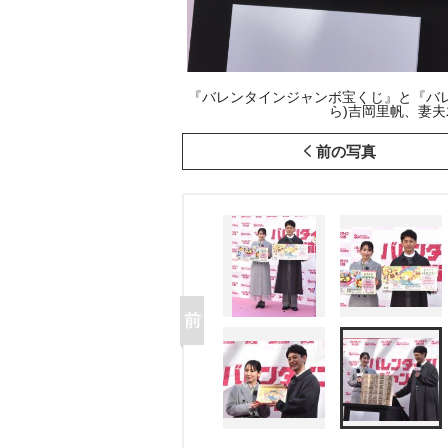
『バレンタインジャンボ宝くじ』と『バ
ら)吉岡里帆、妻夫木聡 
前の写真