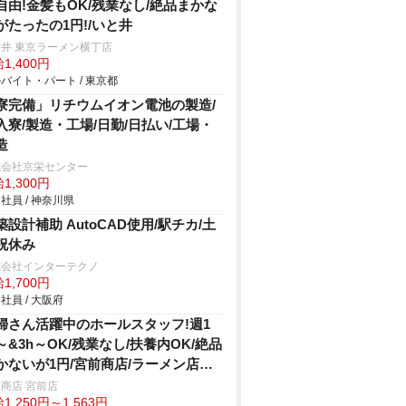
自由!金髪もOK/残業なし/絶品まかな
がたったの1円!/いと井
井 東京ラーメン横丁店
1,400円
バイト・パート / 東京都
寮完備」リチウムイオン電池の製造/
入寮/製造・工場/日勤/日払い/工場・
造
式会社京栄センター
1,300円
社員 / 神奈川県
築設計補助 AutoCAD使用/駅チカ/土
祝休み
式会社インターテクノ
1,700円
社員 / 大阪府
婦さん活躍中のホールスタッフ!週1
～&3h～OK/残業なし/扶養内OK/絶品
かないが1円/宮前商店/ラーメン店の
ール
商店 宮前店
1,250円～1,563円