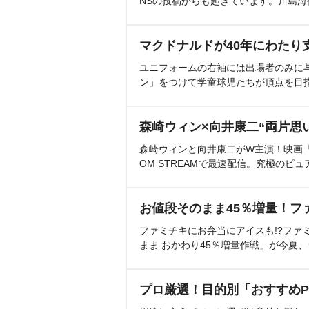
NSの投稿からも起きています。川島
マクドナルドが40年にわたり
ユニフォームの右袖には出場者のみに
ン」をつけて学童球児たちが頂点を目
森崎ウィン×向井康二“両片思
森崎ウィンと向井康二がW主演！映画『（L
OM STREAMで最速配信。究極のピュ
お値段そのまま45％増量！フ
ファミチキにお弁当にアイスも!?ファ
まま おかわり45％増量作戦」が今夏
プロ厳選！目的別「おすすめP