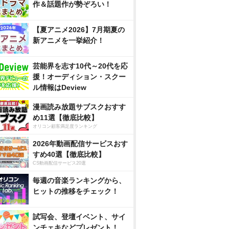
作＆話題作が勢ぞろい！
【夏アニメ2026】7月期夏の
新アニメを一挙紹介！
芸能界を志す10代～20代を応
援！オーディション・スクー
ル情報はDeview
漫画読み放題サブスクおすす
め11選【徹底比較】
オリコン顧客満足度ランキング
2026年動画配信サービスおす
すめ40選【徹底比較】
CS動画配信サービス20選
毎週の音楽ランキングから、
ヒットの推移をチェック！
試写会、登壇イベント、サイ
ンチェキなどプレゼント！