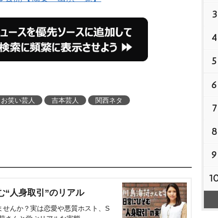
3
4
5
6
お笑い芸人
吉本芸人
関西ネタ
7
8
9
1
む“人身取引”のリアル
ませんか？実は恋愛や悪質ホスト、S