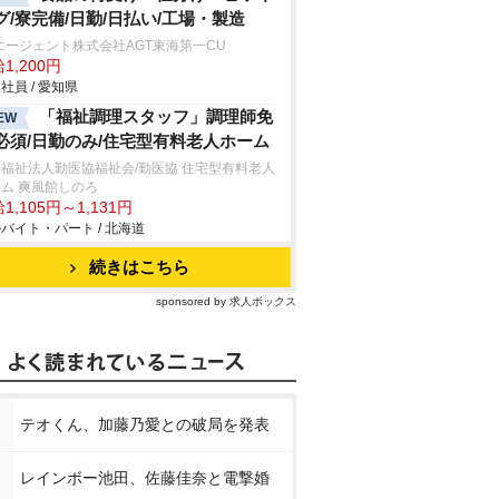
グ/寮完備/日勤/日払い/工場・製造
エージェント株式会社AGT東海第一CU
1,200円
社員 / 愛知県
「福祉調理スタッフ」調理師免
EW
必須/日勤のみ/住宅型有料老人ホーム
福祉法人勤医協福祉会/勤医協 住宅型有料老人
ム 爽風館しのろ
1,105円～1,131円
バイト・パート / 北海道
続きはこちら
sponsored by 求人ボックス
テオくん、加藤乃愛との破局を発表
レインボー池田、佐藤佳奈と電撃婚