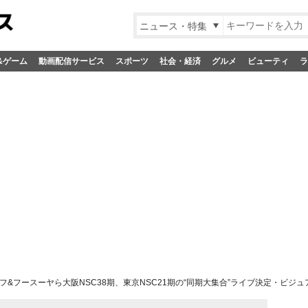
ニュース・特集
&ゲーム
動画配信サービス
スポーツ
社会・経済
グルメ
ビューティ
ラ
フ&フースーヤら大阪NSC38期、東京NSC21期の“同期大集合”ライブ決定・ビジ