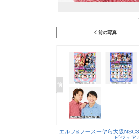
前の写真
エルフ&フースーヤら大阪NSC3
ビジュア