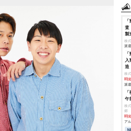
「
査
製
株
派遣
「
入
造
株
時給
派遣
「
午
株式
郷
時給
アル
N