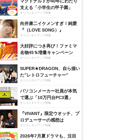
マクドナルドが40年にわたり
支える「小学生の甲子園」
オリコンタイアップ特集
向井康二イケメンすぎ！純愛
『（LOVE SONG）』
オリコンタイアップ特集
大好評につき再び！ファミマ
名物45％増量キャンペーン
オリコンタイアップ特集
SUPER★DRAGON、自ら描い
た”レトロフューチャー”
オリコンタイアップ特集
パソコンメーカー社員が本気
で選ぶ「10万円台PC3選」
オリコンタイアップ特集
『VIVANT』限定ウオッチ、プ
ロデューサーの感想は
オリコンタイアップ特集
2026年7月夏ドラマも、注目