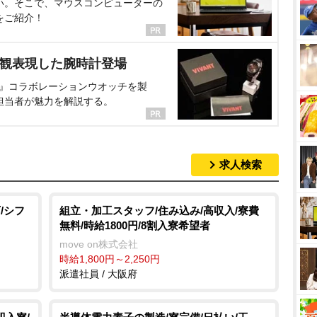
い。そこで、マウスコンピューターの
をご紹介！
界観表現した腕時計登場
NT』コラボレーションウオッチを製
担当者が魅力を解説する。
求人検索
/シフ
組立・加工スタッフ/住み込み/高収入/寮費
無料/時給1800円/8割入寮希望者
move on株式会社
時給1,800円～2,250円
派遣社員 / 大阪府