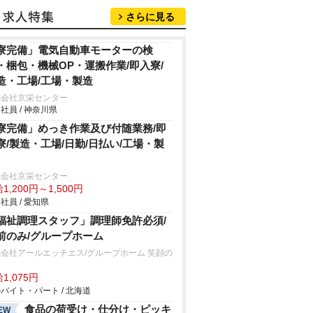
さらに見る
寮完備」電気自動車モーターの検
・梱包・機械OP・運搬作業/即入寮/
造・工場/工場・製造
式会社京栄センター
社員 / 神奈川県
寮完備」めっき作業及び付随業務/即
寮/製造・工場/日勤/日払い/工場・製
式会社京栄センター
1,200円～1,500円
社員 / 愛知県
福祉調理スタッフ」調理師免許必須/
前のみ/グループホーム
会社アールエッチエス/グループホーム 笑顔の
1,075円
バイト・パート / 北海道
食品の荷受け・仕分け・ピッキ
EW