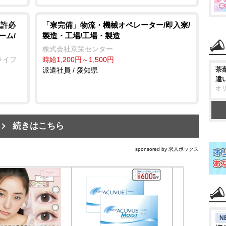
免許必
「寮完備」物流・機械オペレーター/即入寮/
ーム/
製造・工場/工場・製造
株式会社京栄センター
ライフ
時給1,200円～1,500円
茶
派遣社員 / 愛知県
違
オ
続きはこちら
sponsored by 求人ボックス
N