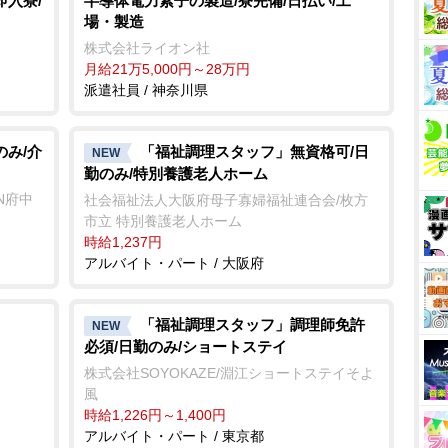
即入寮/
半導体電力素子の製造/寮完備/日払い/工
場・製造
株式会社ライオン社
月給21万5,000円～28万円
派遣社員 / 神奈川県
のみ/介
「福祉調理スタッフ」無資格可/日
NEW
勤のみ/特別養護老人ホーム
N府中
社会福祉法人大阪府母子寡婦福祉連合会/枚方
市立 特別養護老人ホーム
時給1,237円
アルバイト・パート / 大阪府
「福祉調理スタッフ」調理師免許
NEW
必須/日勤のみ/ショートステイ
株式会社SOYOKAZE/淵江ショートステイそよ
風
時給1,226円～1,400円
アルバイト・パート / 東京都