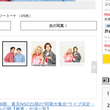
ン
UT
時給
フースーヤ （3/6枚）
派遣
次の写真
N
許
社会
ホー
時給
アル
1
8期、東京NSC21期の“同期大集合”ライブ決定・
2
ル公開【概要・出演一覧】