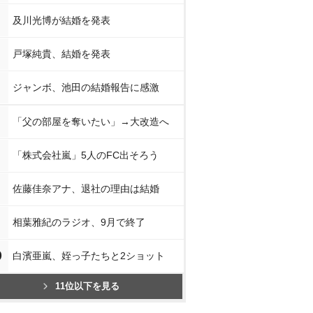
及川光博が結婚を発表
戸塚純貴、結婚を発表
ジャンボ、池田の結婚報告に感激
「父の部屋を奪いたい」→大改造へ
「株式会社嵐」5人のFC出そろう
佐藤佳奈アナ、退社の理由は結婚
相葉雅紀のラジオ、9月で終了
0
白濱亜嵐、姪っ子たちと2ショット
11位以下を見る