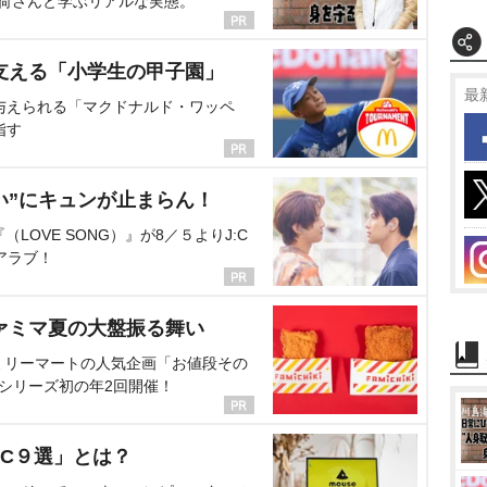
海荷さんと学ぶリアルな実態。
支える「小学生の甲子園」
最
与えられる「マクドナルド・ワッペ
指す
い”にキュンが止まらん！
OVE SONG）』が8／５よりJ:C
アラブ！
ァミマ夏の大盤振る舞い
ミリーマートの人気企画「お値段その
、シリーズ初の年2回開催！
C９選」とは？