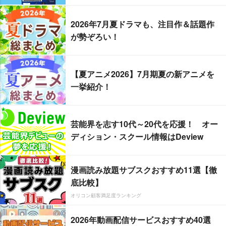
2026年7月夏ドラマも、注目作＆話題作
が勢ぞろい！
【夏アニメ2026】7月期夏の新アニメを
一挙紹介！
芸能界を志す10代～20代を応援！ オー
ディション・スクール情報はDeview
漫画読み放題サブスクおすすめ11選【徹
底比較】
オリコン顧客満足度ランキング
2026年動画配信サービスおすすめ40選