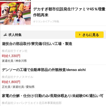
デカすぎ都市伝説発生!?ファミマ45％増量
作戦再来
オリコンタイアップ特集
求人特集
さらに見る
遊技台の部品取付/寮完備/日払い/工場・製造
株式会社ライオン社
時給1,330円
派遣社員 / 神奈川県
デンソーの工場で自動車部品の外観検査/denso aichi
株式会社テクノスマイル
時給1,800円
正社員 / 派遣社員 / 愛知県
家電の分解・仕分け/日勤のみ/長期休暇あり/未経験OK/週払い可
株式会社ジャパンクリエイト北日本事業統括部