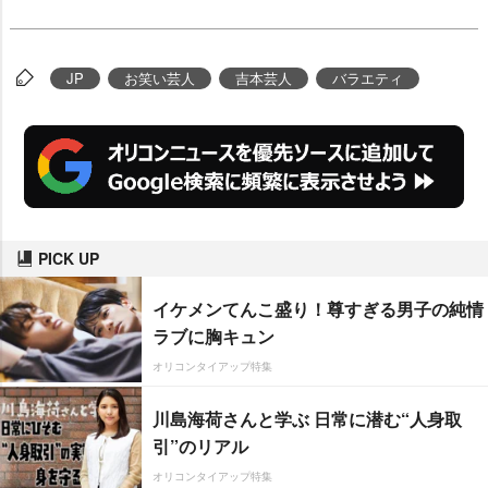
JP
お笑い芸人
吉本芸人
バラエティ
PICK UP
イケメンてんこ盛り！尊すぎる男子の純情
ラブに胸キュン
オリコンタイアップ特集
川島海荷さんと学ぶ 日常に潜む“人身取
引”のリアル
オリコンタイアップ特集