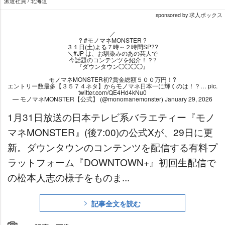
派遣社員 / 北海道
sponsored by 求人ボックス
／
?
#モノマネMONSTER
?
３１日(土)よる７時～２時間SP??
＼
#JP
は、お馴染みのあの芸人で
今話題のコンテンツを紹介！？?
『ダウンタウン◯◯◯◯』
モノマネMONSTER初?賞金総額５００万円！?
エントリー数最多【３５７４ネタ】からモノマネ日本一に輝くのは！？…
pic.
twitter.com/QE4Hd4kNu0
— モノマネMONSTER【公式】 (@monomanemonster)
January 29, 2026
1月31日放送の日本テレビ系バラエティー『モノ
マネMONSTER』(後7:00)の公式Xが、29日に更
新。ダウンタウンのコンテンツを配信する有料プ
ラットフォーム『DOWNTOWN+』初回生配信で
の松本人志の様子をものま...
記事全文を読む