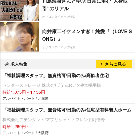
川島海荷さんと学ぶ 日常に潜む“人身取
引”のリアル
オリコンタイアップ特集
向井康二イケメンすぎ！純愛『（LOVE S
ONG）』
オリコンタイアップ特集
求人特集
さらに見る
「福祉調理スタッフ」無資格可/日勤のみ/高齢者住宅
ワンダーストレージ 株式会社/うるおいの家®幌平橋
時給1,075円～1,155円
アルバイト・パート / 北海道
「福祉調理スタッフ」無資格可/日勤のみ/住宅型有料老人ホーム
株式会社アテンダント/アプリシェイトフレンド阿倍野
時給1,260円～
アルバイト・パート / 大阪府