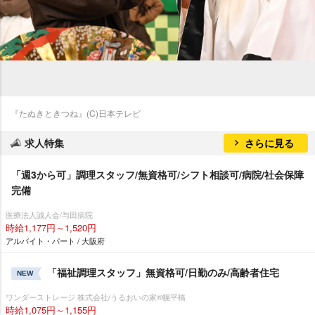
『たぬきときつね』(C)日本テレビ
求人特集
さらに見る
「週3から可」調理スタッフ/無資格可/シフト相談可/病院/社会保障
完備
医療法人誠人会/与田病院
時給1,177円～1,520円
アルバイト・パート / 大阪府
「福祉調理スタッフ」無資格可/日勤のみ/高齢者住宅
NEW
ワンダーストレージ 株式会社/うるおいの家®幌平橋
時給1,075円～1,155円