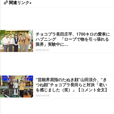
関連リンク+
チョコプラ長田庄平、1700キロの愛車に
ハプニング 「ロープで物を引っ張れる
限界」実験中に…
2026-03-07
“芸能界屈指のたぬき顔”山田涼介、“き
つね顔”チョコプラ長田らと対決「老い
を感じました（笑）」【コメント全文】
2025-09-29