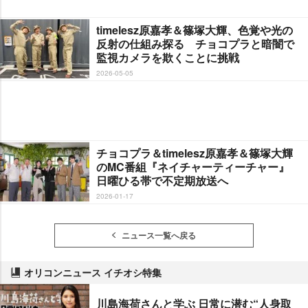
timelesz原嘉孝＆篠塚大輝、色覚や光の
反射の仕組み探る チョコプラと暗闇で
監視カメラを欺くことに挑戦
2026-05-05
チョコプラ＆timelesz原嘉孝＆篠塚大輝
のMC番組『ネイチャーティーチャー』
日曜ひる帯で不定期放送へ
2026-01-17
ニュース一覧へ戻る
オリコンニュース イチオシ特集
川島海荷さんと学ぶ 日常に潜む“人身取