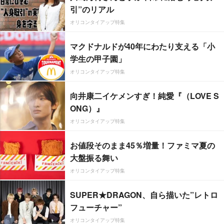
引”のリアル
オリコンタイアップ特集
マクドナルドが40年にわたり支える「小
学生の甲子園」
オリコンタイアップ特集
向井康二イケメンすぎ！純愛『（LOVE S
ONG）』
オリコンタイアップ特集
お値段そのまま45％増量！ファミマ夏の
大盤振る舞い
オリコンタイアップ特集
SUPER★DRAGON、自ら描いた”レトロ
フューチャー”
オリコンタイアップ特集