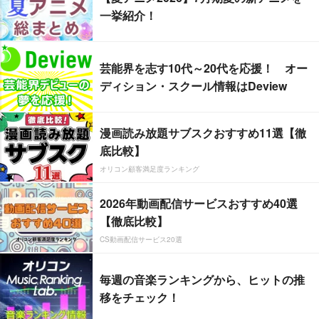
一挙紹介！
芸能界を志す10代～20代を応援！ オー
ディション・スクール情報はDeview
漫画読み放題サブスクおすすめ11選【徹
底比較】
オリコン顧客満足度ランキング
2026年動画配信サービスおすすめ40選
【徹底比較】
CS動画配信サービス20選
毎週の音楽ランキングから、ヒットの推
移をチェック！