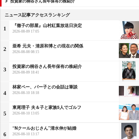
投資家の桐谷さん長年保有の株紹介
ニュース記事アクセスランキング
『徹子の部屋』山村紅葉放送日決定
1
2026-08-09 17:05
亜希 元夫・清原和博との現在の関係
2
2026-08-08 08:15
投資家の桐谷さん長年保有の株紹介
3
2026-08-09 18:41
林家ペー、パー子との会話は筆談
4
2026-08-10 18:18
東尾理子 夫＆子と家族5人でゴルフ
5
2026-08-10 13:05
“Nクールおじさん”清水伸が結婚
6
2026-08-10 13:17