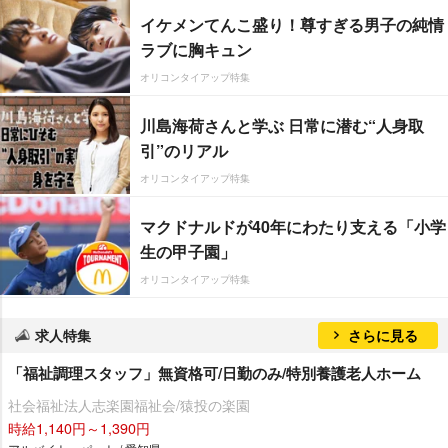
イケメンてんこ盛り！尊すぎる男子の純情
ラブに胸キュン
オリコンタイアップ特集
川島海荷さんと学ぶ 日常に潜む“人身取
引”のリアル
オリコンタイアップ特集
マクドナルドが40年にわたり支える「小学
生の甲子園」
オリコンタイアップ特集
求人特集
さらに見る
「福祉調理スタッフ」無資格可/日勤のみ/特別養護老人ホーム
社会福祉法人志楽園福祉会/猿投の楽園
時給1,140円～1,390円