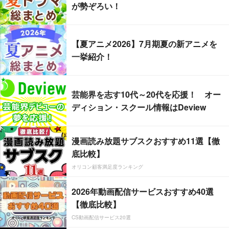
が勢ぞろい！
【夏アニメ2026】7月期夏の新アニメを
一挙紹介！
芸能界を志す10代～20代を応援！ オー
ディション・スクール情報はDeview
漫画読み放題サブスクおすすめ11選【徹
底比較】
オリコン顧客満足度ランキング
2026年動画配信サービスおすすめ40選
【徹底比較】
CS動画配信サービス20選