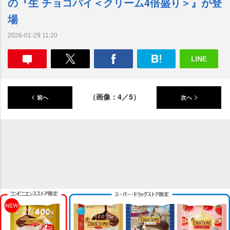
の『生 チョコパイ＜クリーム4倍盛り＞』が登
場
2026-01-29 11:20
（画像：4／5）
前へ
次へ