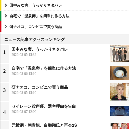
田中みな実、うっかりネタバレ
自宅で「温泉卵」を簡単に作る方法
研ナオコ、コンビニで買う商品
ニュース記事アクセスランキング
田中みな実、うっかりネタバレ
1
2026-08-05 15:32
自宅で「温泉卵」を簡単に作る方法
2
2026-08-06 15:10
研ナオコ、コンビニで買う商品
3
2026-08-05 15:10
セイレーン役声優、選考理由を告白
4
2026-08-07 12:00
元横綱・朝青龍、白鵬翔氏と再会2S