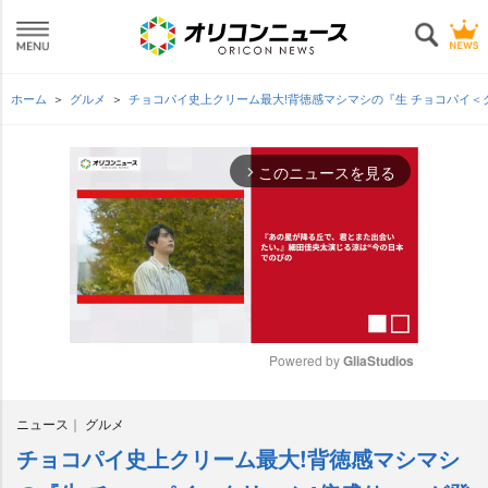
ホーム
グルメ
チョコパイ史上クリーム最大!背徳感マシマシの『生 チョコパイ＜
このニュースを見る
arrow_forward_ios
Powered by 
GliaStudios
M
ニュース
グルメ
u
t
チョコパイ史上クリーム最大!背徳感マシマシ
e