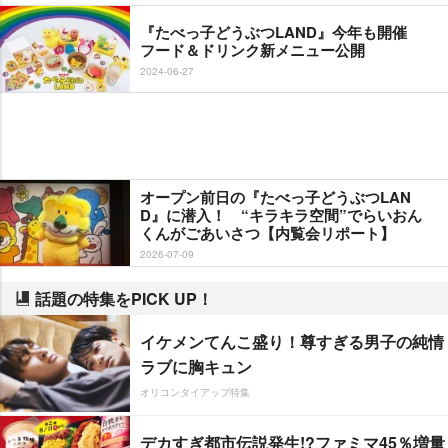
『たべっ子どうぶつLAND』今年も開催
フード＆ドリンク新メニュー公開
2024-06-27
オープン前日の『たべっ子どうぶつLAN
D』に潜入！ “キラキラ空間”でらいおん
くんがごあいさつ【内覧会リポート】
2026-07-09
話題の特集をPICK UP！
イケメンてんこ盛り！尊すぎる男子の純情
ラブに胸キュン
オリコンタイアップ特集
デカすぎ都市伝説発生!?ファミマ45％増量