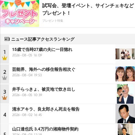
試写会、登壇イベント、サインチェキなど
プレゼント！
プレゼント特集
ニュース記事アクセスランキング
15歳で当時27歳の夫に一目惚れ
1
2026-08-05 16:09
芸能界、海外への移住報告相次ぐ
2
2026-08-04 19:53
井手らっきょ、被災地で炊き出し
3
2026-08-05 10:39
清水アキラ、良太郎さん死去を報告
4
2026-08-02 16:45
山口達也氏 3.4万円の湘南物件契約
5
2026-08-03 12:18