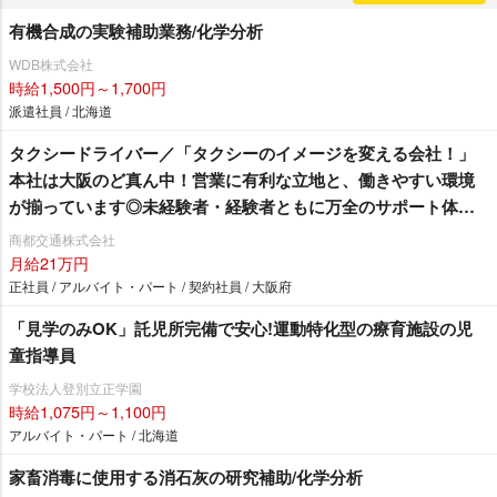
有機合成の実験補助業務/化学分析
WDB株式会社
時給1,500円～1,700円
派遣社員 / 北海道
タクシードライバー／「タクシーのイメージを変える会社！」
本社は大阪のど真ん中！営業に有利な立地と、働きやすい環境
が揃っています◎未経験者・経験者ともに万全のサポート体制
でお待ちしております！
商都交通株式会社
月給21万円
正社員 / アルバイト・パート / 契約社員 / 大阪府
「見学のみOK」託児所完備で安心!運動特化型の療育施設の児
童指導員
学校法人登別立正学園
時給1,075円～1,100円
アルバイト・パート / 北海道
家畜消毒に使用する消石灰の研究補助/化学分析