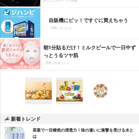
オリコンタイアップ特集
自販機にピッ！ですぐに買えちゃう
（PR）ジハンピ
朝1分貼るだけ！ミルクピールで一日中ず
っとうるツヤ肌
（PR）サボリーノ
新着トレンド
茶葉で一目瞭然の浸透力！味の違いに衝撃を受ける水と
は