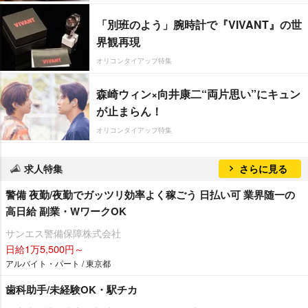
「別班のよう」腕時計で『VIVANT』の世
界観再現
オリコンタイアップ特集
森崎ウィン×向井康二“両片思い”にキュン
が止まらん！
オリコンタイアップ特集
求人特集
さらに見る
警備 夜勤/夜勤でガッツリ効率よく稼ごう 日払い可 業界随一の
高日給 副業・WワークOK
サンエス警備保障株式会社
日給1万5,500円～
アルバイト・パート / 東京都
歯科助手/未経験OK・駅チカ