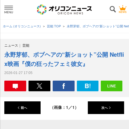
ホーム (オリコンニュース)
芸能 TOP
永野芽郁、ボブヘアの“新ショット”公開 Ne
ニュース
芸能
永野芽郁、ボブヘアの“新ショット”公開 Netfli
x映画『僕の狂ったフェミ彼女』
2026-01-27 17:05
（画像：1／1）
前へ
次へ