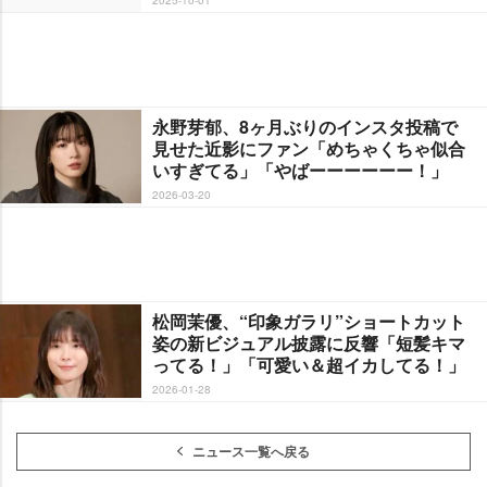
永野芽郁、8ヶ月ぶりのインスタ投稿で
見せた近影にファン「めちゃくちゃ似合
いすぎてる」「やばーーーーーー！」
2026-03-20
松岡茉優、“印象ガラリ”ショートカット
姿の新ビジュアル披露に反響「短髪キマ
ってる！」「可愛い＆超イカしてる！」
2026-01-28
ニュース一覧へ戻る