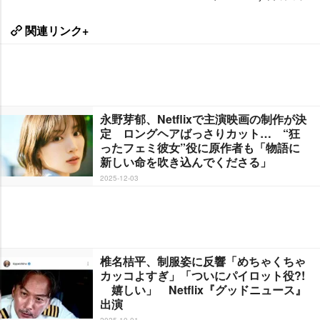
関連リンク+
永野芽郁、Netflixで主演映画の制作が決
定 ロングヘアばっさりカット… “狂
ったフェミ彼女”役に原作者も「物語に
新しい命を吹き込んでくださる」
2025-12-03
椎名桔平、制服姿に反響「めちゃくちゃ
カッコよすぎ」「ついにパイロット役?!
嬉しい」 Netflix『グッドニュース』
出演
2025-10-01