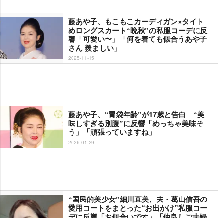
藤あや子、もこもこカーディガン×タイト
めロングスカート“晩秋”の私服コーデに反
響「可愛い〜」「何を着ても似合うあや子
さん 羨ましい」
2025-11-15
藤あや子、“胃袋年齢”が17歳と告白 “美
味しすぎる別腹”に反響「めっちゃ美味そ
う」「頑張っていますね」
2026-01-29
“国民的美少女”細川直美、夫・葛山信吾の
愛用コートをまとった“お出かけ”私服コー
デに反響「お似合いです」「仲良しご夫婦