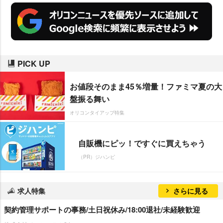
PICK UP
お値段そのまま45％増量！ファミマ夏の大
盤振る舞い
オリコンタイアップ特集
自販機にピッ！ですぐに買えちゃう
（PR）ジハンピ
求人特集
さらに見る
契約管理サポートの事務/土日祝休み/18:00退社/未経験歓迎