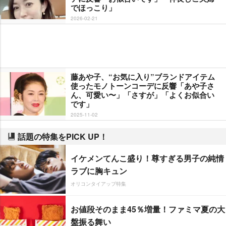
でほっこり」
2026-02-21
藤あや子、“お気に入り”ブランドアイテム
使ったモノトーンコーデに反響「あや子さ
ん、可愛い〜」「さすが」「よくお似合い
です」
2025-11-02
話題の特集をPICK UP！
イケメンてんこ盛り！尊すぎる男子の純情
ラブに胸キュン
オリコンタイアップ特集
お値段そのまま45％増量！ファミマ夏の大
盤振る舞い