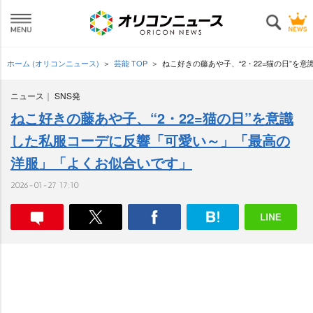
ホーム (オリコンニュース)
芸能 TOP
ねこ好きの藤あや子、“2・22=猫の日”
ニュース
SNS発
ねこ好きの藤あや子、“2・22=猫の日”を意識
した私服コーデに反響「可愛い～」「最高の
洋服」「よくお似合いです」
2026-01-27 17:10