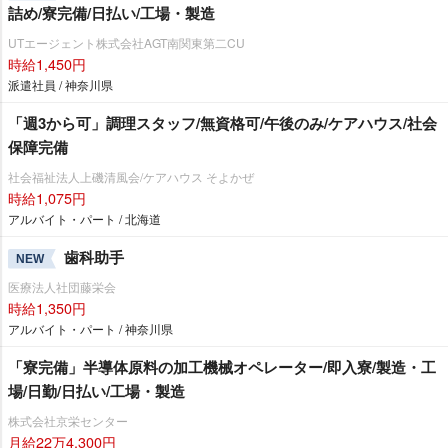
詰め/寮完備/日払い/工場・製造
UTエージェント株式会社AGT南関東第二CU
時給1,450円
派遣社員 / 神奈川県
「週3から可」調理スタッフ/無資格可/午後のみ/ケアハウス/社会
保障完備
社会福祉法人上磯清風会/ケアハウス そよかぜ
時給1,075円
アルバイト・パート / 北海道
歯科助手
NEW
医療法人社団藤栄会
時給1,350円
アルバイト・パート / 神奈川県
「寮完備」半導体原料の加工機械オペレーター/即入寮/製造・工
場/日勤/日払い/工場・製造
株式会社京栄センター
月給22万4,300円