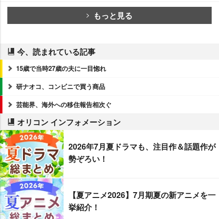
もっと見る
今、読まれている記事
15歳で当時27歳の夫に一目惚れ
研ナオコ、コンビニで買う商品
芸能界、海外への移住報告相次ぐ
オリコン インフォメーション
2026年7月夏ドラマも、注目作＆話題作が
勢ぞろい！
【夏アニメ2026】7月期夏の新アニメを一
挙紹介！