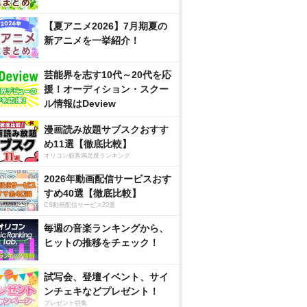
【夏アニメ2026】7月期夏の
新アニメを一挙紹介！
芸能界を志す10代～20代を応
援！オーディション・スクー
ル情報はDeview
漫画読み放題サブスクおすす
め11選【徹底比較】
オリコン顧客満足度ランキング
2026年動画配信サービスおす
すめ40選【徹底比較】
CS動画配信サービス20選
毎週の音楽ランキングから、
ヒットの推移をチェック！
試写会、登壇イベント、サイ
ンチェキなどプレゼント！
プレゼント特集