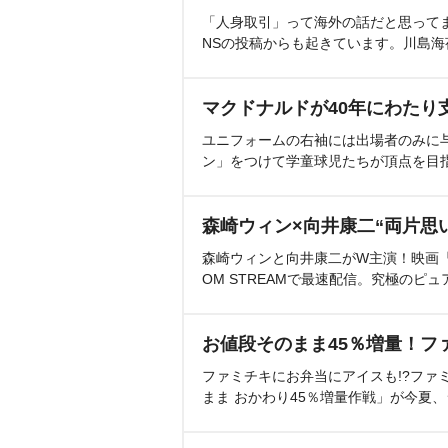
「人身取引」って海外の話だと思って
NSの投稿からも起きています。川島
マクドナルドが40年にわたり
ユニフォームの右袖には出場者のみに
ン」をつけて学童球児たちが頂点を目
森崎ウィン×向井康二“両片思
森崎ウィンと向井康二がW主演！映画『（L
OM STREAMで最速配信。究極のピュ
お値段そのまま45％増量！フ
ファミチキにお弁当にアイスも!?ファ
まま おかわり45％増量作戦」が今夏