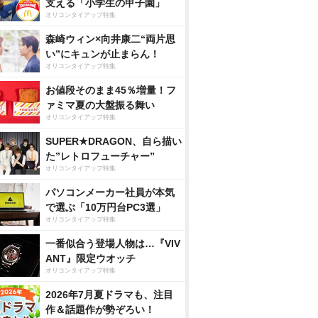
支える「小学生の甲子園」
オリコンタイアップ特集
森崎ウィン×向井康二“両片思
い”にキュンが止まらん！
オリコンタイアップ特集
お値段そのまま45％増量！フ
ァミマ夏の大盤振る舞い
オリコンタイアップ特集
SUPER★DRAGON、自ら描い
た”レトロフューチャー”
オリコンタイアップ特集
パソコンメーカー社員が本気
で選ぶ「10万円台PC3選」
オリコンタイアップ特集
一番似合う登場人物は…『VIV
ANT』限定ウオッチ
オリコンタイアップ特集
2026年7月夏ドラマも、注目
作＆話題作が勢ぞろい！