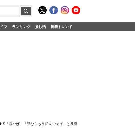
イフ
ランキング
推し活
新着トレンド
SNS「雪やば」「私ならもう転んでそう」と反響