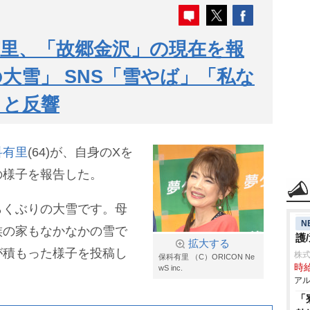
里、「故郷金沢」の現在を報
大雪」 SNS「雪やば」「私な
」と反響
科有里
(64)が、自身のXを
の様子を報告した。
らくぶりの大雪です。母
N
族の家もなかなかの雪で
護
拡大する
が積もった様子を投稿し
株
保科有里 （C）ORICON Ne
時給
wS inc.
アル
「