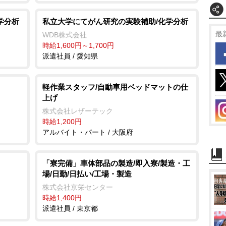
学分析
私立大学にてがん研究の実験補助/化学分析
最
WDB株式会社
時給1,600円～1,700円
派遣社員 / 愛知県
軽作業スタッフ/自動車用ベッドマットの仕
上げ
株式会社レザーテック
時給1,200円
アルバイト・パート / 大阪府
「寮完備」車体部品の製造/即入寮/製造・工
場/日勤/日払い/工場・製造
株式会社京栄センター
時給1,400円
派遣社員 / 東京都