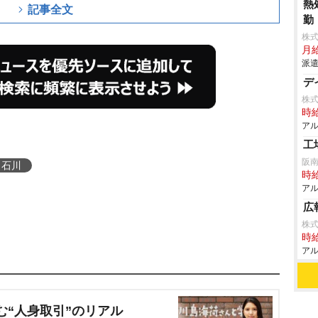
熱
記事全文
勤
株
月給
派遣
デ
株
時給
アル
工
阪
石川
時給
アル
広
株式
時給
アル
む“人身取引”のリアル