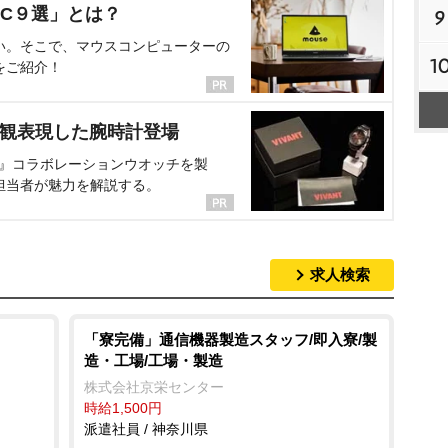
C９選」とは？
9
い。そこで、マウスコンピューターの
1
をご紹介！
界観表現した腕時計登場
NT』コラボレーションウオッチを製
担当者が魅力を解説する。
求人検索
「寮完備」通信機器製造スタッフ/即入寮/製
造・工場/工場・製造
株式会社京栄センター
時給1,500円
派遣社員 / 神奈川県