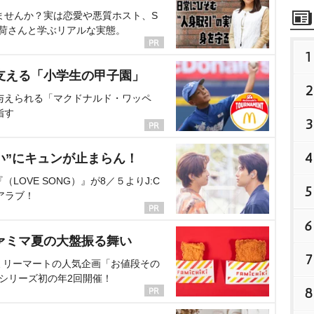
ませんか？実は恋愛や悪質ホスト、S
海荷さんと学ぶリアルな実態。
1
支える「小学生の甲子園」
2
与えられる「マクドナルド・ワッペ
指す
3
4
い”にキュンが止まらん！
OVE SONG）』が8／５よりJ:C
5
アラブ！
6
ァミマ夏の大盤振る舞い
7
ミリーマートの人気企画「お値段その
、シリーズ初の年2回開催！
8