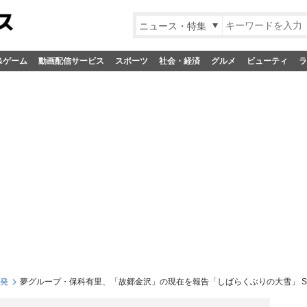
ニュース・特集
&ゲーム
動画配信サービス
スポーツ
社会・経済
グルメ
ビューティ
ラ
S発
夢グループ・保科有里、「故郷金沢」の現在を報告「しばらくぶりの大雪」 