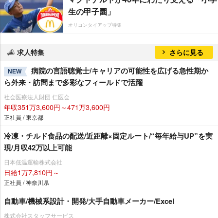
生の甲子園」
オリコンタイアップ特集
求人特集
さらに見る
病院の言語聴覚士/キャリアの可能性を広げる急性期か
NEW
ら外来・訪問まで多彩なフィールドで活躍
社会医療法人財団 仁医会
年収351万3,600円～471万3,600円
正社員 / 東京都
冷凍・チルド食品の配送/近距離×固定ルート/“毎年給与UP”を実
現/月収42万以上可能
日本低温運輸株式会社
日給1万7,810円～
正社員 / 神奈川県
自動車/機械系設計・開発/大手自動車メーカー/Excel
株式会社スタッフサービス