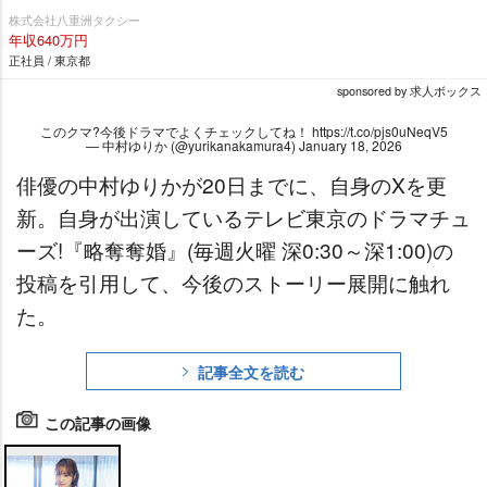
田園都市沿線にお住まいの方必見☆ 未経験者の方も安心「3ヶ月30
株式会社八重洲タクシー
万円給料保証」乗務員さん最優先の職場環境！ 嬉しい待遇も盛りだ
年収640万円
くさん♪「 経験者対象で入社20万円支給！」シフトの相談も親身に
正社員 / 東京都
対応！自分のペースで働くことができますよ♪
sponsored by 求人ボックス
このクマ?今後ドラマでよくチェックしてね！
https://t.co/pjs0uNeqV5
— 中村ゆりか (@yurikanakamura4)
January 18, 2026
俳優の中村ゆりかが20日までに、自身のXを更
新。自身が出演しているテレビ東京のドラマチュ
ーズ!『略奪奪婚』(毎週火曜 深0:30～深1:00)の
投稿を引用して、今後のストーリー展開に触れ
た。
記事全文を読む
この記事の画像