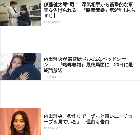
伊藤健太郎“司”、浮気相手から衝撃的な事
実を告げられる 『略奪奪婚』第9話【あら
すじ】
2026-03-03
内田理央が第1話から大胆なベッドシー
ン… 『略奪奪婚』最終局面に 24日に最
終話放送
2026-03-24
内田理央、役作りで「ずっと暗いユーチュ
ーブを見ている」 理由も告白
2026-01-06