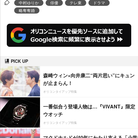
中村ゆりか
俳優
テレ東
ドラマ
略奪奪婚
PICK UP
森崎ウィン×向井康二“両片思い”にキュン
が止まらん！
オリコンタイアップ特集
一番似合う登場人物は…『VIVANT』限定
ウオッチ
オリコンタイアップ特集
マクドナルドが40年にわたり支える「小学