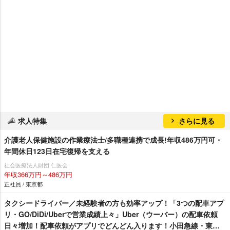
求人特集
さらに見る
介護老人保健施設の作業療法士/多職種連携で成長!年収486万円可・
年間休日123日在宅復帰を支える
社会医療法人財団 仁医会
年収366万円～486万円
正社員 / 東京都
タクシードライバー／未経験者の方も効率アップ！「3つの配車アプ
リ・GO/DiDi/Uberで営業成績上々」Uber（ウーバー）の配車依頼
日々増加！配車依頼がアプリでどんどん入ります！小田急線・東急