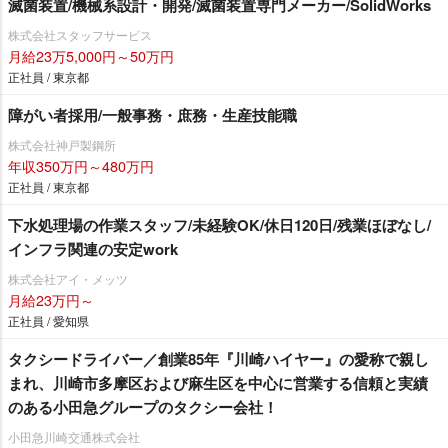
滅菌装置/機械系設計・開発/滅菌装置専門メーカー/SolidWorks
株式会社スタッフサービス
月給23万5,000円～50万円
正社員 / 東京都
障がい者採用/一般事務・庶務・生産技能職
株式会社神戸製鋼所
年収350万円～480万円
正社員 / 東京都
下水処理場の作業スタッフ/未経験OK/休日120日/残業ほぼなし/
インフラ関連の安定work
株式会社アイ・メッツ
月給23万円～
正社員 / 愛知県
タクシードライバー／創業85年『川崎ハイヤー』の愛称で親し
まれ、川崎市多摩区および麻生区を中心に営業する信頼と実績
のある小田急グループのタクシー会社！
小田急川崎交通株式会社