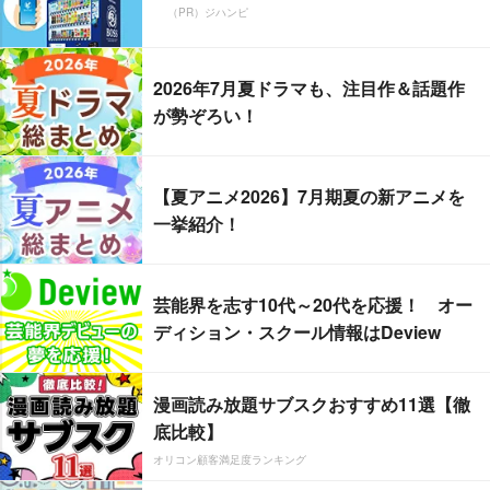
（PR）ジハンピ
2026年7月夏ドラマも、注目作＆話題作
が勢ぞろい！
【夏アニメ2026】7月期夏の新アニメを
一挙紹介！
芸能界を志す10代～20代を応援！ オー
ディション・スクール情報はDeview
漫画読み放題サブスクおすすめ11選【徹
底比較】
オリコン顧客満足度ランキング