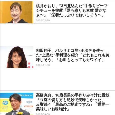
桃井かおり、“3日煮込んだ”手作りビーフ
シチューを披露「器も彩りも素敵 愛だな
ぁ〜」「栄養たっぷりでおいしそう〜」
2026-02-20
相田翔子、バルサミコ酢×ホタテを使っ
た“上品な”手料理を紹介「どれもこれも美
味しそう」「お皿もとってもカワイイ」
2025-11-20
高橋克典、16歳長男の手作りみそ汁に舌鼓
「豆腐の切り方も絶妙で美味しかった」
反響続々「最高のご馳走ですね」「世界一
美味しいお味噌汁」
2025-09-09