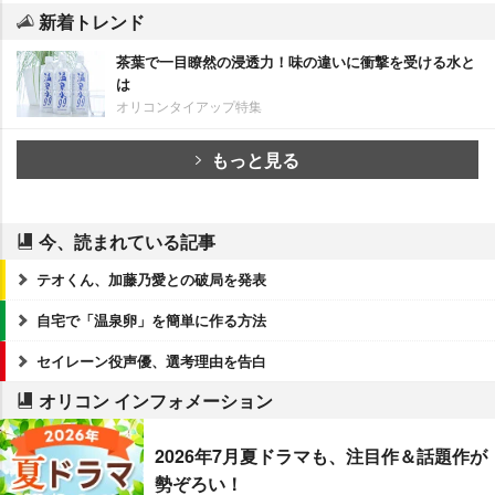
新着トレンド
茶葉で一目瞭然の浸透力！味の違いに衝撃を受ける水と
は
オリコンタイアップ特集
もっと見る
今、読まれている記事
テオくん、加藤乃愛との破局を発表
自宅で「温泉卵」を簡単に作る方法
セイレーン役声優、選考理由を告白
オリコン インフォメーション
2026年7月夏ドラマも、注目作＆話題作が
勢ぞろい！