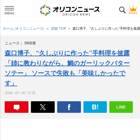
ホーム (オリコンニュース)
芸能 TOP
森口博子、“久しぶりに作った”手料理を披
ニュース
SNS発
森口博子、“久しぶりに作った”手料理を披露
「姉に教わりながら、鯛のガーリックバター
ソテー」 ソースで失敗も「美味しかったで
す」
2026-01-20 12:05