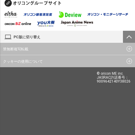
PC版に切り替え
禁無断複写転載
クッキーの使用について
© oricon ME inc.
JASRAC許諾番号：
9009642140Y38026