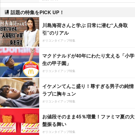
話題の特集をPICK UP！
川島海荷さんと学ぶ 日常に潜む“人身取
引”のリアル
オリコンタイアップ特集
マクドナルドが40年にわたり支える「小学
生の甲子園」
オリコンタイアップ特集
イケメンてんこ盛り！尊すぎる男子の純情
ラブに胸キュン
オリコンタイアップ特集
お値段そのまま45％増量！ファミマ夏の大
盤振る舞い
オリコンタイアップ特集