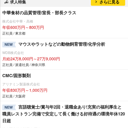
求人特集
さらに見る
中華食材の品質管理/室長・部長クラス
株式会社中華・高橋
年収600万円～800万円
正社員 / 東京都
マウスやラットなどの動物飼育管理/化学分析
NEW
WDB株式会社
月給24万8,000円～27万9,000円
正社員 / 派遣社員 / 神奈川県
CMC/固形製剤
アリナミン製薬株式会社
年収830万円～1,000万円
正社員 / 大阪府
言語聴覚士/賞与年2回・退職金あり!充実の福利厚生と
NEW
職員レストラン完備で安定して長く働ける好待遇の環境年休120
日超