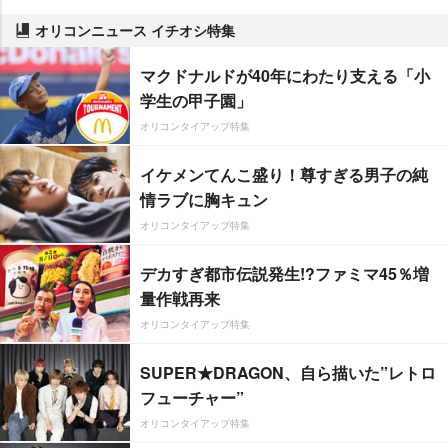
オリコンニュース イチオシ特集
マクドナルドが40年にわたり支える「小
学生の甲子園」
オリコンタイアップ特集
イケメンてんこ盛り！尊すぎる男子の純
情ラブに胸キュン
オリコンタイアップ特集
デカすぎ都市伝説発生!?ファミマ45％増
量作戦再来
オリコンタイアップ特集
SUPER★DRAGON、自ら描いた”レトロ
フューチャー”
オリコンタイアップ特集