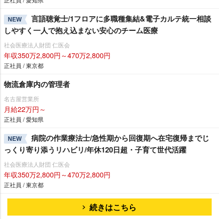
言語聴覚士/1フロアに多職種集結&電子カルテ統一相談
NEW
しやすく一人で抱え込まない安心のチーム医療
社会医療法人財団 仁医会
年収350万2,800円～470万2,800円
正社員 / 東京都
物流倉庫内の管理者
名古屋営業所
月給22万円～
正社員 / 愛知県
病院の作業療法士/急性期から回復期へ在宅復帰までじ
NEW
っくり寄り添うリハビリ/年休120日超・子育て世代活躍
社会医療法人財団 仁医会
年収350万2,800円～470万2,800円
正社員 / 東京都
続きはこちら