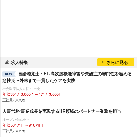
求人特集
さらに見る
言語聴覚士・ST/高次脳機能障害や失語症の専門性を極める
NEW
急性期〜外来まで一貫したケアを実践
社会医療法人財団 仁医会
年収351万3,600円～471万3,600円
正社員 / 東京都
人事労務/事業成長を実現するHR領域のパートナー業務を担当
オープン株式会社
年収501万円～916万円
正社員 / 東京都