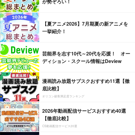
が勢ぞろい！
【夏アニメ2026】7月期夏の新アニメを
一挙紹介！
芸能界を志す10代～20代を応援！ オー
ディション・スクール情報はDeview
漫画読み放題サブスクおすすめ11選【徹
底比較】
オリコン顧客満足度ランキング
2026年動画配信サービスおすすめ40選
【徹底比較】
CS動画配信サービス20選