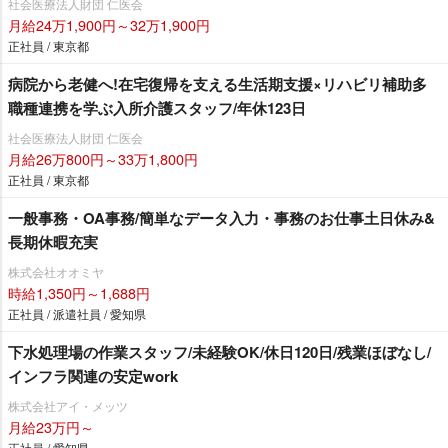
社会医療法人財団 仁医会
月給24万1,900円～32万1,900円
正社員 / 東京都
病院から老健へ!在宅復帰を支える生活期支援×リハビリ補助多
職種連携を学ぶ入所介護スタッフ/年休123日
社会医療法人財団 仁医会
月給26万800円～33万1,800円
正社員 / 東京都
一般事務・OA事務/簡単なデータ入力・事務のお仕事土日休み&
長期休暇充実
株式会社オオミヤ
時給1,350円～1,688円
正社員 / 派遣社員 / 愛知県
下水処理場の作業スタッフ/未経験OK/休日120日/残業ほぼなし/
インフラ関連の安定work
株式会社アイ・メッツ
月給23万円～
正社員 / 愛知県