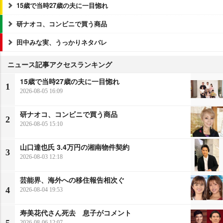
15歳で当時27歳の夫に一目惚れ
研ナオコ、コンビニで買う商品
田中みな実、うっかりネタバレ
ニュース記事アクセスランキング
15歳で当時27歳の夫に一目惚れ
1
2026-08-05 16:09
研ナオコ、コンビニで買う商品
2
2026-08-05 15:10
山口達也氏 3.4万円の湘南物件契約
3
2026-08-03 12:18
芸能界、海外への移住報告相次ぐ
4
2026-08-04 19:53
寿美花代さん死去 息子がコメント
5
2026-08-06 12:07