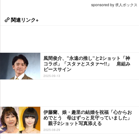
sponsored by 求人ボックス
関連リンク+
風間俊介、”永遠の推し”と2ショット「神
コラボ」「スタァとスタァ〜!!」 肩組み
ピースサイン
2025-09-13
伊藤蘭、娘・趣里の結婚を祝福「心からお
めでとう 母はずっと見守っていました」
親子2ショット写真添える
2025-08-29