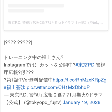
東京P.D. 警視庁広報2係??1月期火9ドラマ【公式】(@tokyopd_fujitv)がシェアした投稿
|???? ?????|
トレーニング中の福士さん?
Instagramでは別カットを公開中?
#東京PD
警視
庁広報?係???
?第1話TVer無料配信中
https://t.co/RhMzxKRpZg
#福士蒼汰
pic.twitter.com/CH1M2DbhdP
— 東京P.D. 警視庁広報２係? ?1月期火9ドラマ
【公式】 (@tokyopd_fujitv)
January 19, 2026