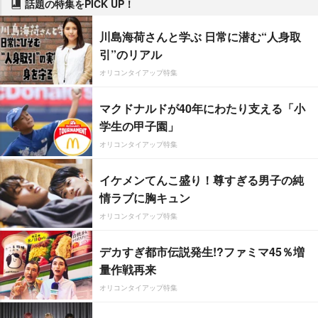
話題の特集をPICK UP！
川島海荷さんと学ぶ 日常に潜む“人身取
引”のリアル
オリコンタイアップ特集
マクドナルドが40年にわたり支える「小
学生の甲子園」
オリコンタイアップ特集
イケメンてんこ盛り！尊すぎる男子の純
情ラブに胸キュン
オリコンタイアップ特集
デカすぎ都市伝説発生!?ファミマ45％増
量作戦再来
オリコンタイアップ特集