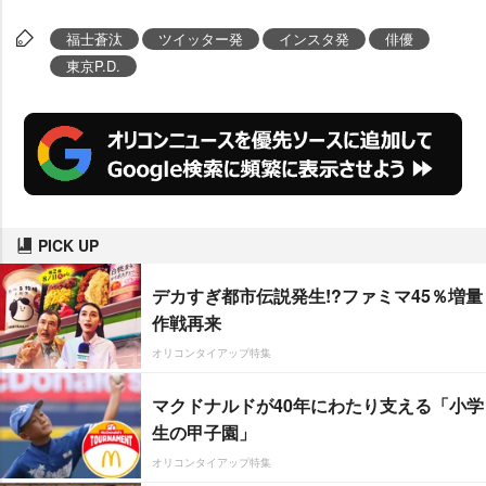
福士蒼汰
ツイッター発
インスタ発
俳優
東京P.D.
PICK UP
デカすぎ都市伝説発生!?ファミマ45％増量
作戦再来
オリコンタイアップ特集
マクドナルドが40年にわたり支える「小学
生の甲子園」
オリコンタイアップ特集