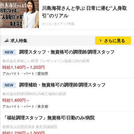
川島海荷さんと学ぶ 日常に潜む“人身取
引”のリアル
オリコンタイアップ特集
求人特集
さらに見る
調理スタッフ・無資格可の調理師/調理スタッフ
NEW
株式会社美味しい料理 プレザンメゾン塩釜口内の厨房
時給1,140円～1,203円
アルバイト・パート / 愛知県
調理補助・無資格可の調理師/調理スタッフ
NEW
株式会社ENEOSNUC川崎工場内の厨房
時給1,400円～
アルバイト・パート / 東京都
「福祉調理スタッフ」無資格可/日勤のみ/病院
医療法人社団洪泳会 東京洪誠病院
時給1,226円～1,500円