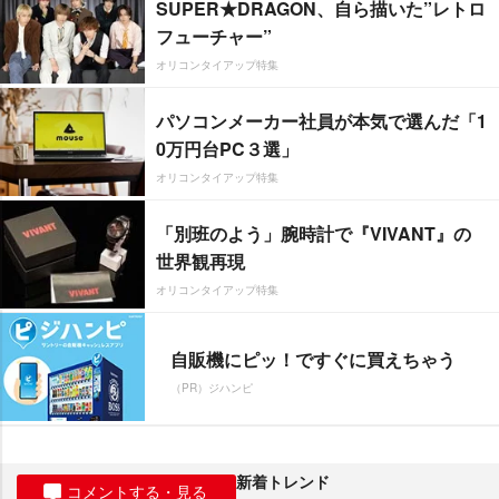
SUPER★DRAGON、自ら描いた”レトロ
フューチャー”
オリコンタイアップ特集
パソコンメーカー社員が本気で選んだ「1
0万円台PC３選」
オリコンタイアップ特集
「別班のよう」腕時計で『VIVANT』の
世界観再現
オリコンタイアップ特集
自販機にピッ！ですぐに買えちゃう
（PR）ジハンピ
新着トレンド
コメントする・見る