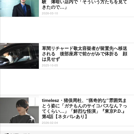
験 薄暗い店内で「そういう方たちを見て
きたので…」
2026-03-10
草間リチャード敬太容疑者が留置先へ移送
される 後部座席で前かがみで体折る 顔
は見せず
2025-10-05
timelesz・猪俣周杜、“猟奇的な”雰囲気ま
とう姿に「ガチもんのサイコパスなん？っ
てくらい…」「鮮烈な怪演」『東京P.D.』
第4話【ネタバレあり】
2026-02-04