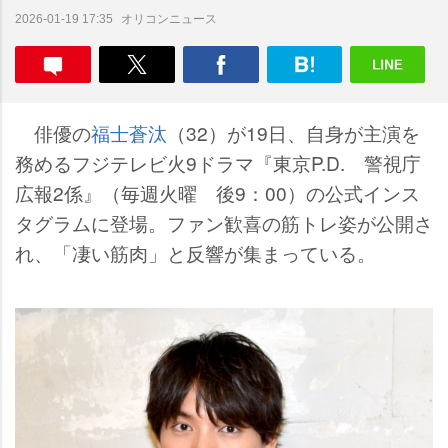
オリコンニュース
2026-01-19 17:35
俳優の
福士蒼汰
（32）が19日、自身が主演を
務めるフジテレビ火9ドラマ『東京P.D. 警視庁
広報2係』（毎週火曜 後9：00）の公式インス
タグラムに登場。ファン歓喜の筋トレ姿が公開さ
れ、「凄い筋肉」と反響が集まっている。