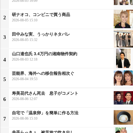
2026-08-05 16:09
研ナオコ、コンビニで買う商品
2
2026-08-05 15:10
田中みな実、うっかりネタバレ
3
2026-08-05 15:32
山口達也氏 3.4万円の湘南物件契約
4
2026-08-03 12:18
芸能界、海外への移住報告相次ぐ
5
2026-08-04 19:53
寿美花代さん死去 息子がコメント
6
2026-08-06 12:07
自宅で「温泉卵」を簡単に作る方法
7
2026-08-06 15:10
井手らっきょ、被災地で炊き出し