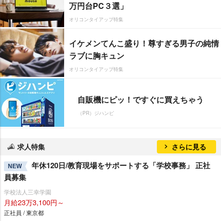
万円台PC３選」
オリコンタイアップ特集
イケメンてんこ盛り！尊すぎる男子の純情
ラブに胸キュン
オリコンタイアップ特集
自販機にピッ！ですぐに買えちゃう
（PR）ジハンピ
求人特集
さらに見る
年休120日/教育現場をサポートする「学校事務」 正社
NEW
員募集
学校法人三幸学園
月給23万3,100円～
正社員 / 東京都