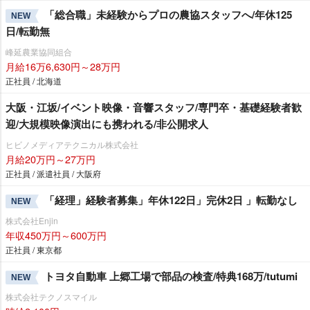
「総合職」未経験からプロの農協スタッフへ/年休125
NEW
日/転勤無
峰延農業協同組合
月給16万6,630円～28万円
正社員 / 北海道
大阪・江坂/イベント映像・音響スタッフ/専門卒・基礎経験者歓
迎/大規模映像演出にも携われる/非公開求人
ヒビノメディアテクニカル株式会社
月給20万円～27万円
正社員 / 派遣社員 / 大阪府
「経理」経験者募集」年休122日」完休2日 」転勤なし
NEW
株式会社Enjin
年収450万円～600万円
正社員 / 東京都
トヨタ自動車 上郷工場で部品の検査/特典168万/tutumi
NEW
株式会社テクノスマイル