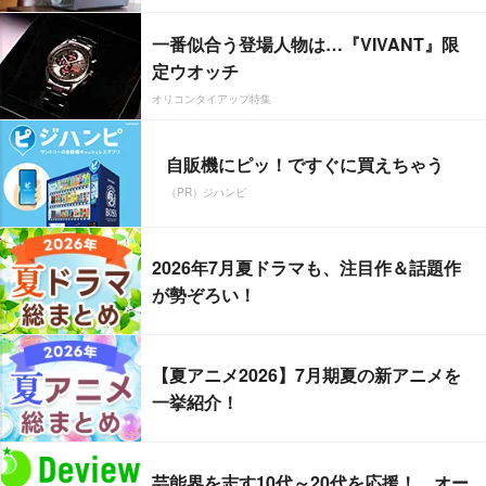
一番似合う登場人物は…『VIVANT』限
定ウオッチ
オリコンタイアップ特集
自販機にピッ！ですぐに買えちゃう
（PR）ジハンピ
2026年7月夏ドラマも、注目作＆話題作
が勢ぞろい！
【夏アニメ2026】7月期夏の新アニメを
一挙紹介！
芸能界を志す10代～20代を応援！ オー