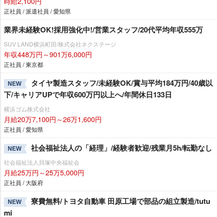
時給2,100円
正社員 / 派遣社員 / 愛知県
業界未経験OK!採用強化中!/営業スタッフ/20代平均年収555万
SUV LAND横浜町田/株式会社ネクステージ
年収448万円～901万6,000円
正社員 / 東京都
タイヤ製造スタッフ/未経験OK/賞与平均184万円/40歳以
NEW
下/キャリアUPで年収600万円以上へ/年間休日133日
横浜ゴム株式会社
月給20万7,100円～26万1,600円
正社員 / 愛知県
社会福祉法人の「経理」/経験者歓迎/残業月5h/転勤なし
NEW
社会福祉法人貝塚中央福祉会
月給25万円～25万5,000円
正社員 / 大阪府
寮費無料/トヨタ自動車 田原工場で部品の組立製造/tutu
NEW
mi