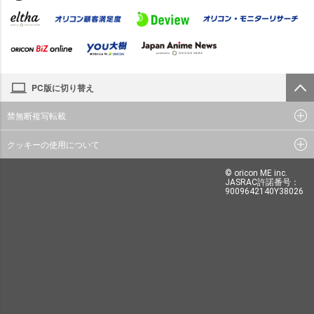
PC版に切り替え
禁無断複写転載
クッキーの使用について
© oricon ME inc.
JASRAC許諾番号：
9009642140Y38026