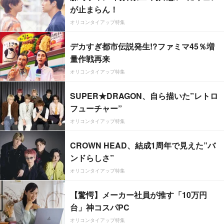
が止まらん！
オリコンタイアップ特集
デカすぎ都市伝説発生!?ファミマ45％増
量作戦再来
オリコンタイアップ特集
SUPER★DRAGON、自ら描いた”レトロ
フューチャー”
オリコンタイアップ特集
CROWN HEAD、結成1周年で見えた”バ
ンドらしさ”
オリコンタイアップ特集
【驚愕】メーカー社員が推す「10万円
台」神コスパPC
オリコンタイアップ特集