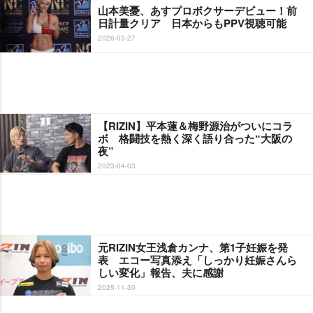
山本美憂、あすプロボクサーデビュー！前
日計量クリア 日本からもPPV視聴可能
2026-03-27
【RIZIN】平本蓮＆梅野源治がついにコラ
ボ 格闘技を熱く深く語り合った“大阪の
夜”
2023-04-03
元RIZIN女王浅倉カンナ、第1子妊娠を発
表 エコー写真添え「しっかり妊娠さんら
しい変化」報告、夫に感謝
2025-11-30