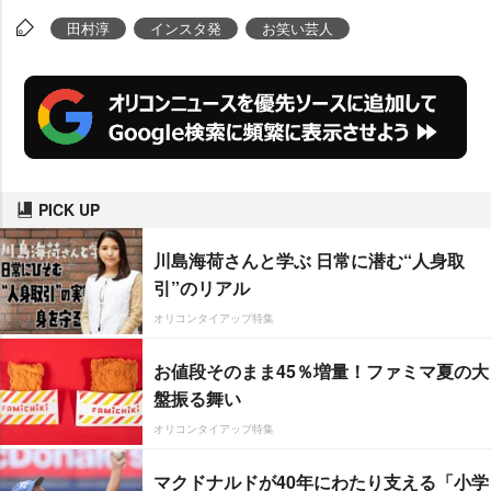
田村淳
インスタ発
お笑い芸人
PICK UP
川島海荷さんと学ぶ 日常に潜む“人身取
引”のリアル
オリコンタイアップ特集
お値段そのまま45％増量！ファミマ夏の大
盤振る舞い
オリコンタイアップ特集
マクドナルドが40年にわたり支える「小学