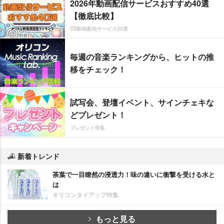
2026年動画配信サービスおすすめ40選
【徹底比較】
CS動画配信サービス20選
毎週の音楽ランキングから、ヒットの推
移をチェック！
試写会、登壇イベント、サインチェキな
どプレゼント！
プレゼント特集
新着トレンド
茶葉で一目瞭然の浸透力！味の違いに衝撃を受ける水と
は
オリコンタイアップ特集
もっと見る