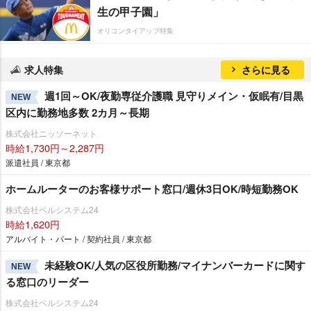
生の甲子園」
オリコンタイアップ特集
求人特集
さらに見る
週1回～OK/夜勤専従介護職 見守りメイン・仮眠有/目黒
NEW
区内に勤務地多数 2カ月～長期
株式会社ニッソーネット
時給1,730円～2,287円
派遣社員 / 東京都
ホームルーターのお客様サポート窓口/週休3日OK/時短勤務OK
株式会社ベルシステム24
時給1,620円
アルバイト・パート / 契約社員 / 東京都
未経験OK/人気の区役所勤務/マイナンバーカードに関す
NEW
る窓口のリーダー
株式会社ベルシステム24