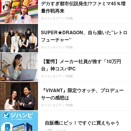
デカすぎ都市伝説発生!?ファミマ45％増
量作戦再来
オリコンタイアップ特集
SUPER★DRAGON、自ら描いた”レトロ
フューチャー”
オリコンタイアップ特集
【驚愕】メーカー社員が推す「10万円
台」神コスパPC
オリコンタイアップ特集
『VIVANT』限定ウオッチ、プロデュー
サーの感想は
オリコンタイアップ特集
自販機にピッ！ですぐに買えちゃう
（PR）ジハンピ