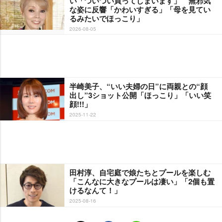
い「ついつい買ってしまいます」 無邪気
な姿に反響「かわいすぎる」「母を見てい
るみたいでほっこり」
2026-08-05
半崎美子、“いい夫婦の日”に両親との“顔
出し”3ショット公開「ほっこり」「いい笑
顔!!!」
2025-11-22
田村淳、自宅庭で娘たちとプールを楽しむ
「こんなに大きなプールは凄い」「2個も置
けるなんて！」
2025-08-16