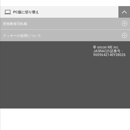
PC版に切り替え
禁無断複写転載
クッキーの使用について
© oricon ME inc.
JASRAC許諾番号：
9009642140Y38026