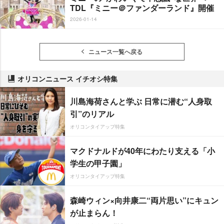
TDL『ミニー＠ファンダーランド』開催
2026-01-14
ニュース一覧へ戻る
オリコンニュース イチオシ特集
川島海荷さんと学ぶ 日常に潜む“人身取
引”のリアル
オリコンタイアップ特集
マクドナルドが40年にわたり支える「小
学生の甲子園」
オリコンタイアップ特集
森崎ウィン×向井康二“両片思い”にキュン
が止まらん！