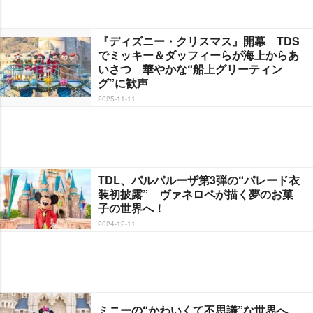
『ディズニー・クリスマス』開幕 TDS
でミッキー＆ダッフィーらが海上からあ
いさつ 華やかな“船上グリーティン
グ”に歓声
2025-11-11
TDL、パルパルーザ第3弾の“パレード衣
装初披露” ヴァネロペが描く夢のお菓
子の世界へ！
2024-12-11
ミニーの“かわいくて不思議”な世界へ