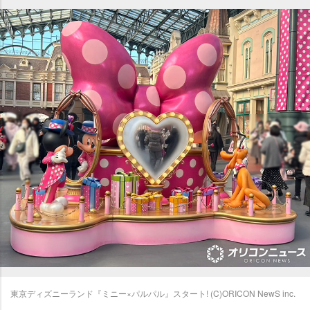
東京ディズニーランド『ミニー×パルパル』スタート! (C)ORICON NewS inc.